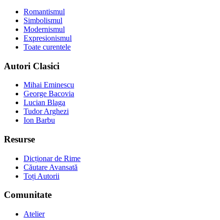
Romantismul
Simbolismul
Modernismul
Expresionismul
Toate curentele
Autori Clasici
Mihai Eminescu
George Bacovia
Lucian Blaga
Tudor Arghezi
Ion Barbu
Resurse
Dicționar de Rime
Căutare Avansată
Toți Autorii
Comunitate
Atelier