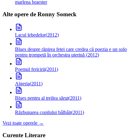
marlena braester
Alte opere de
Ronny Someck
Lacul lebedelor
(
2012
)
Blues despre răpirea fetei care credea că poezia e un solo
pentru trompetă în orchestra uterină
(
2012
)
Poemul fericirii
(
2011
)
Algeria
(
2011
)
Blues pentru al treilea sărut
(
2011
)
Răzbunarea copilului bâlbâit
(
2011
)
Vezi toate operele →
Curente Literare