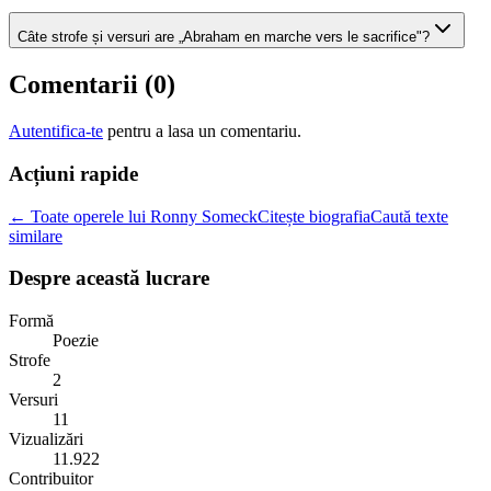
Câte strofe și versuri are „Abraham en marche vers le sacrifice"?
Comentarii (
0
)
Autentifica-te
pentru a lasa un comentariu.
Acțiuni rapide
← Toate operele lui Ronny Someck
Citește biografia
Caută texte
similare
Despre această lucrare
Formă
Poezie
Strofe
2
Versuri
11
Vizualizări
11.922
Contribuitor