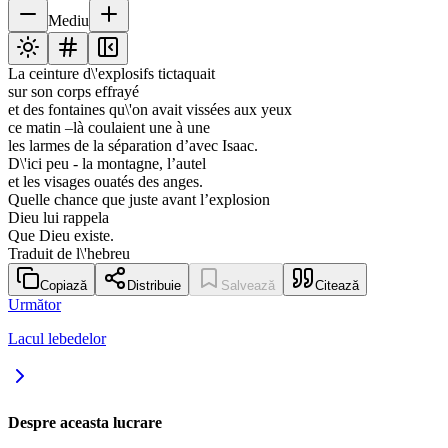
Mediu
La ceinture d\'explosifs tictaquait
sur son corps effrayé
et des fontaines qu\'on avait vissées aux yeux
ce matin –là coulaient une à une
les larmes de la séparation d’avec Isaac.
D\'ici peu - la montagne, l’autel
et les visages ouatés des anges.
Quelle chance que juste avant l’explosion
Dieu lui rappela
Que Dieu existe.
Traduit de l\'hebreu
Copiază
Distribuie
Salvează
Citează
Următor
Lacul lebedelor
Despre aceasta lucrare