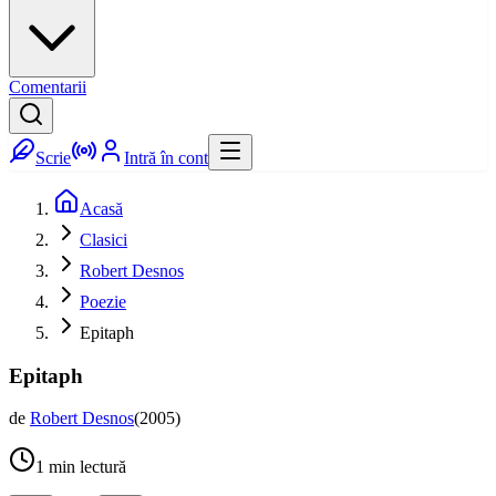
Comentarii
Scrie
Intră în cont
Acasă
Clasici
Robert Desnos
Poezie
Epitaph
Epitaph
de
Robert Desnos
(
2005
)
1
min lectură