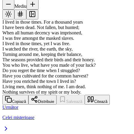
Mediu
I lived in those times. For a thousand years
I have been dead. Not fallen, but hunted;
When all human decency was imprisoned,
I was free amongst the masked slaves.
I lived in those times, yet I was free.
I watched the river, the earth, the sky,
Turning around me, keeping their balance,
The seasons provided their birds and their honey.
You who live, what have you made of your luck?
Do you regret the time when I struggled?
Have you cultivated for the common harvest?
Have you enriched the town I lived in?
Living men, think nothing of me. I am dead.
Nothing survives of my spirit or my body.
Copiază
Distribuie
Salvează
Citează
Următor
Celei misterioase