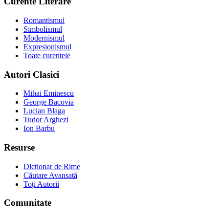
Curente Literare
Romantismul
Simbolismul
Modernismul
Expresionismul
Toate curentele
Autori Clasici
Mihai Eminescu
George Bacovia
Lucian Blaga
Tudor Arghezi
Ion Barbu
Resurse
Dicționar de Rime
Căutare Avansată
Toți Autorii
Comunitate