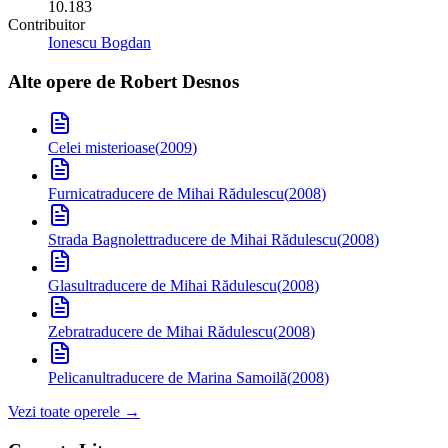
10.183
Contribuitor
Ionescu Bogdan
Alte opere de
Robert Desnos
Celei misterioase
(
2009
)
Furnica
traducere de Mihai Rădulescu
(
2008
)
Strada Bagnolet
traducere de Mihai Rădulescu
(
2008
)
Glasul
traducere de Mihai Rădulescu
(
2008
)
Zebra
traducere de Mihai Rădulescu
(
2008
)
Pelicanul
traducere de Marina Samoilă
(
2008
)
Vezi toate operele →