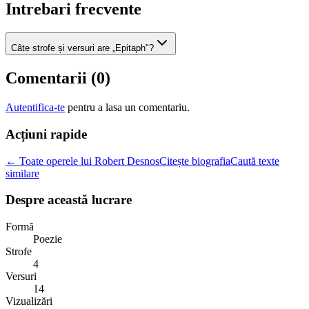
Intrebari frecvente
Câte strofe și versuri are „Epitaph"?
Comentarii (
0
)
Autentifica-te
pentru a lasa un comentariu.
Acțiuni rapide
← Toate operele lui Robert Desnos
Citește biografia
Caută texte
similare
Despre această lucrare
Formă
Poezie
Strofe
4
Versuri
14
Vizualizări