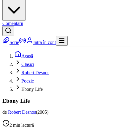
Comentarii
Scrie
Intră în cont
Acasă
Clasici
Robert Desnos
Poezie
Ebony Life
Ebony Life
de
Robert Desnos
(
2005
)
2
min lectură