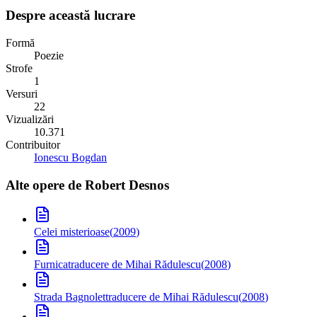
Despre această lucrare
Formă
Poezie
Strofe
1
Versuri
22
Vizualizări
10.371
Contribuitor
Ionescu Bogdan
Alte opere de
Robert Desnos
Celei misterioase
(
2009
)
Furnica
traducere de Mihai Rădulescu
(
2008
)
Strada Bagnolet
traducere de Mihai Rădulescu
(
2008
)