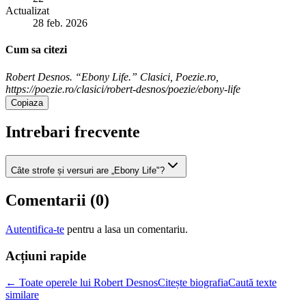
Actualizat
28 feb. 2026
Cum sa citezi
Robert Desnos. “Ebony Life.” Clasici, Poezie.ro,
https://poezie.ro/clasici/robert-desnos/poezie/ebony-life
Copiaza
Intrebari frecvente
Câte strofe și versuri are „Ebony Life"?
Comentarii (
0
)
Autentifica-te
pentru a lasa un comentariu.
Acțiuni rapide
← Toate operele lui Robert Desnos
Citește biografia
Caută texte
similare