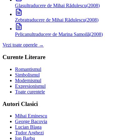
Glasul
traducere de Mihai Rădulescu
(
2008
)
Zebra
traducere de Mihai Rădulescu
(
2008
)
Pelicanul
traducere de Marina Samoilă
(
2008
)
Vezi toate operele →
Curente Literare
Romantismul
Simbolismul
Modernismul
Expresionismul
Toate curentele
Autori Clasici
Mihai Eminescu
George Bacovia
Lucian Blaga
Tudor Arghezi
Ion Barbu