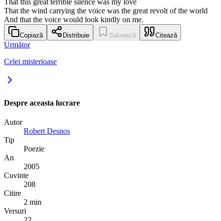
That this great terrible silence was my love
That the wind carrying the voice was the great revolt of the world
And that the voice would look kindly on me.
Copiază
Distribuie
Salvează
Citează
Următor
Celei misterioase
Despre aceasta lucrare
Autor
Robert Desnos
Tip
Poezie
An
2005
Cuvinte
208
Citire
2 min
Versuri
22