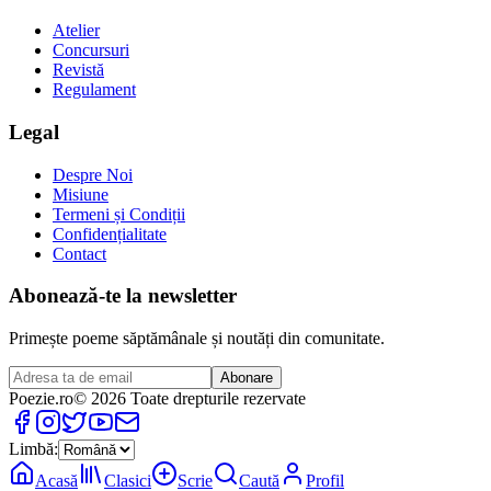
Atelier
Concursuri
Revistă
Regulament
Legal
Despre Noi
Misiune
Termeni și Condiții
Confidențialitate
Contact
Abonează-te la newsletter
Primește poeme săptămânale și noutăți din comunitate.
Abonare
Poezie
.ro
© 2026 Toate drepturile rezervate
Limbă:
Acasă
Clasici
Scrie
Caută
Profil