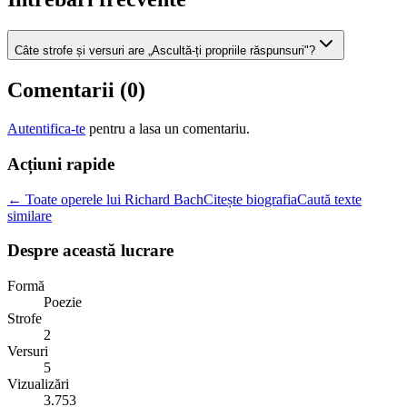
Câte strofe și versuri are „Ascultă-ți propriile răspunsuri"?
Comentarii (
0
)
Autentifica-te
pentru a lasa un comentariu.
Acțiuni rapide
← Toate operele lui Richard Bach
Citește biografia
Caută texte
similare
Despre această lucrare
Formă
Poezie
Strofe
2
Versuri
5
Vizualizări
3.753