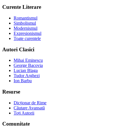
Curente Literare
Romantismul
Simbolismul
Modernismul
Expresionismul
Toate curentele
Autori Clasici
Mihai Eminescu
George Bacovia
Lucian Blaga
Tudor Arghezi
Ion Barbu
Resurse
Dicționar de Rime
Căutare Avansată
Toți Autorii
Comunitate