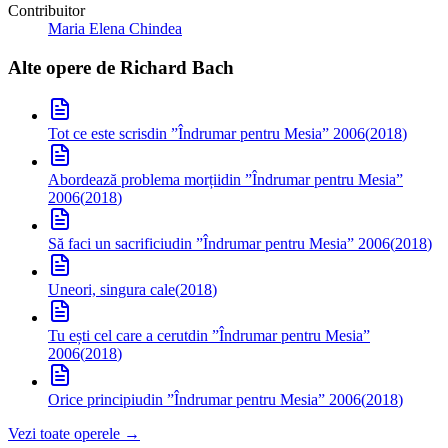
Contribuitor
Maria Elena Chindea
Alte opere de
Richard Bach
Tot ce este scris
din ”Îndrumar pentru Mesia” 2006
(
2018
)
Abordează problema morții
din ”Îndrumar pentru Mesia”
2006
(
2018
)
Să faci un sacrificiu
din ”Îndrumar pentru Mesia” 2006
(
2018
)
Uneori, singura cale
(
2018
)
Tu ești cel care a cerut
din ”Îndrumar pentru Mesia”
2006
(
2018
)
Orice principiu
din ”Îndrumar pentru Mesia” 2006
(
2018
)
Vezi toate operele →