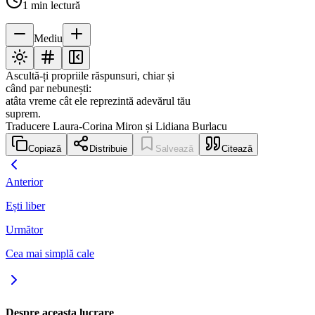
1
min lectură
Mediu
Ascultă-ți propriile răspunsuri, chiar și
când par nebunești:
atâta vreme cât ele reprezintă adevărul tău
suprem.
Traducere Laura-Corina Miron și Lidiana Burlacu
Copiază
Distribuie
Salvează
Citează
Anterior
Ești liber
Următor
Cea mai simplă cale
Despre aceasta lucrare