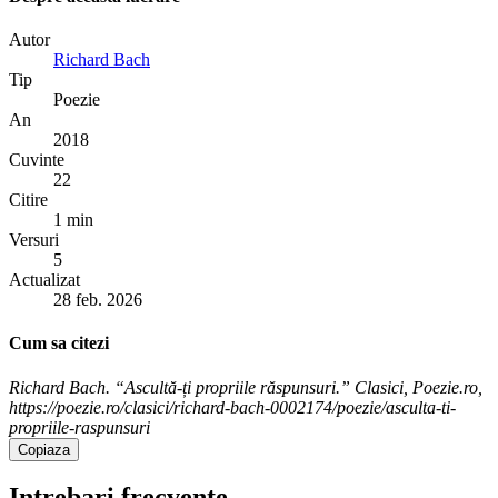
Autor
Richard Bach
Tip
Poezie
An
2018
Cuvinte
22
Citire
1 min
Versuri
5
Actualizat
28 feb. 2026
Cum sa citezi
Richard Bach. “Ascultă-ți propriile răspunsuri.” Clasici, Poezie.ro,
https://poezie.ro/clasici/richard-bach-0002174/poezie/asculta-ti-
propriile-raspunsuri
Copiaza
Intrebari frecvente