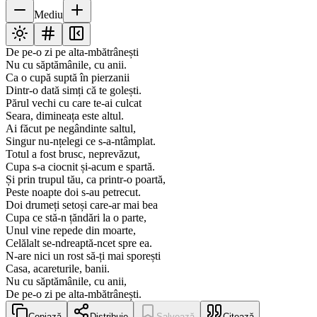
Mediu
De pe-o zi pe alta-mbătrânești
Nu cu săptămânile, cu anii.
Ca o cupă suptă în pierzanii
Dintr-o dată simți că te golești.
Părul vechi cu care te-ai culcat
Seara, dimineața este altul.
Ai făcut pe negândinte saltul,
Singur nu-nțelegi ce s-a-ntâmplat.
Totul a fost brusc, neprevăzut,
Cupa s-a ciocnit și-acum e spartă.
Și prin trupul tău, ca printr-o poartă,
Peste noapte doi s-au petrecut.
Doi drumeți setoși care-ar mai bea
Cupa ce stă-n țăndări la o parte,
Unul vine repede din moarte,
Celălalt se-ndreaptă-ncet spre ea.
N-are nici un rost să-ți mai sporești
Casa, acareturile, banii.
Nu cu săptămânile, cu anii,
De pe-o zi pe alta-mbătrânești.
Copiază
Distribuie
Salvează
Citează