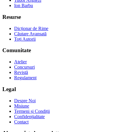
Tudor Arghezi
Ion Barbu
Resurse
Dicționar de Rime
Căutare Avansată
Toți Autorii
Comunitate
Atelier
Concursuri
Revistă
Regulament
Legal
Despre Noi
Misiune
Termeni și Condiții
Confidențialitate
Contact