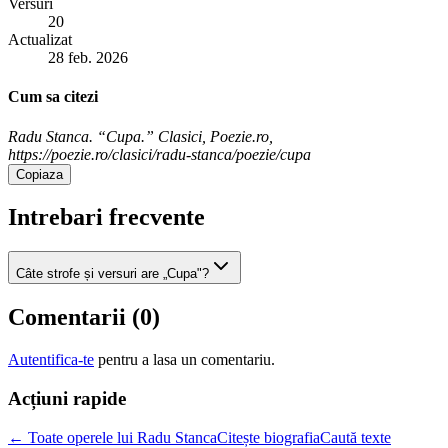
Versuri
20
Actualizat
28 feb. 2026
Cum sa citezi
Radu Stanca. “Cupa.” Clasici, Poezie.ro,
https://poezie.ro/clasici/radu-stanca/poezie/cupa
Copiaza
Intrebari frecvente
Câte strofe și versuri are „Cupa"?
Comentarii (
0
)
Autentifica-te
pentru a lasa un comentariu.
Acțiuni rapide
← Toate operele lui Radu Stanca
Citește biografia
Caută texte