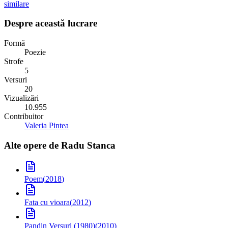
similare
Despre această lucrare
Formă
Poezie
Strofe
5
Versuri
20
Vizualizări
10.955
Contribuitor
Valeria Pintea
Alte opere de
Radu Stanca
Poem
(
2018
)
Fata cu vioara
(
2012
)
Pan
din Versuri (1980)
(
2010
)