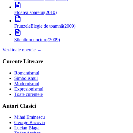
Floarea-soarelui
(
2010
)
Frunzele
Elegie de toamnă
(
2009
)
Silentium nocturn
(
2009
)
Vezi toate operele →
Curente Literare
Romantismul
Simbolismul
Modernismul
Expresionismul
Toate curentele
Autori Clasici
Mihai Eminescu
George Bacovia
Lucian Blaga