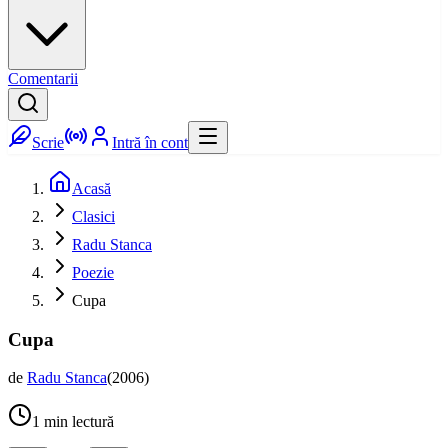
Comentarii
Scrie
Intră în cont
Acasă
Clasici
Radu Stanca
Poezie
Cupa
Cupa
de
Radu Stanca
(
2006
)
1
min lectură