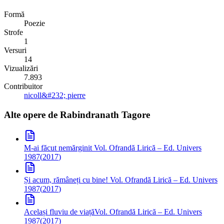
Formă
Poezie
Strofe
1
Versuri
14
Vizualizări
7.893
Contribuitor
nicoll&#232; pierre
Alte opere de
Rabindranath Tagore
M-ai făcut nemărginit
Vol. Ofrandă Lirică – Ed. Univers
1987
(
2017
)
Și acum, rămâneți cu bine!
Vol. Ofrandă Lirică – Ed. Univers
1987
(
2017
)
Același fluviu de viață
Vol. Ofrandă Lirică – Ed. Univers
1987
(
2017
)