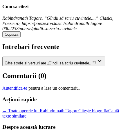
Cum sa citezi
Rabindranath Tagore. “Gîndii să scriu cuvintele....” Clasici,
Poezie.ro, https://poezie.ro/clasici/rabindranath-tagore-
0002233/poezie/gindii-sa-scriu-cuvintele
Copiaza
Intrebari frecvente
Câte strofe și versuri are „Gîndii să scriu cuvintele..."?
Comentarii (
0
)
Autentifica-te
pentru a lasa un comentariu.
Acțiuni rapide
← Toate operele lui Rabindranath Tagore
Citește biografia
Caută
texte similare
Despre această lucrare