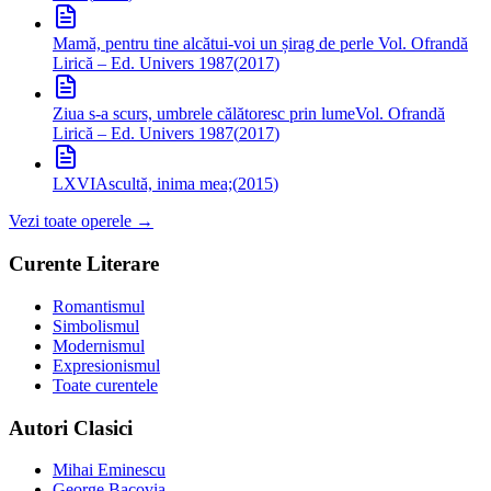
Mamă, pentru tine alcătui-voi un șirag de perle
Vol. Ofrandă
Lirică – Ed. Univers 1987
(
2017
)
Ziua s-a scurs, umbrele călătoresc prin lume
Vol. Ofrandă
Lirică – Ed. Univers 1987
(
2017
)
LXVI
Ascultă, inima mea;
(
2015
)
Vezi toate operele →
Curente Literare
Romantismul
Simbolismul
Modernismul
Expresionismul
Toate curentele
Autori Clasici
Mihai Eminescu
George Bacovia