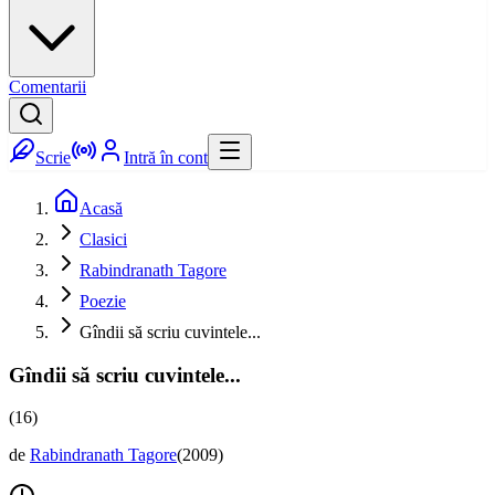
Comentarii
Scrie
Intră în cont
Acasă
Clasici
Rabindranath Tagore
Poezie
Gîndii să scriu cuvintele...
Gîndii să scriu cuvintele...
(16)
de
Rabindranath Tagore
(
2009
)