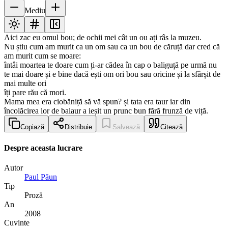
Mediu
Aici zac eu omul bou; de ochii mei cât un ou ați râs la muzeu.
Nu știu cum am murit ca un om sau ca un bou de căruță dar cred că
am murit cum se moare:
întâi moartea te doare cum ți-ar cădea în cap o baliguță pe urmă nu
te mai doare și e bine dacă ești om ori bou sau oricine și la sfârșit de
mai multe ori
îți pare rău că mori.
Mama mea era ciobăniță să vă spun? și tata era taur iar din
încolăcirea lor de balaur a ieșit un prunc bun fără frunză de viță.
Copiază
Distribuie
Salvează
Citează
Despre aceasta lucrare
Autor
Paul Păun
Tip
Proză
An
2008
Cuvinte