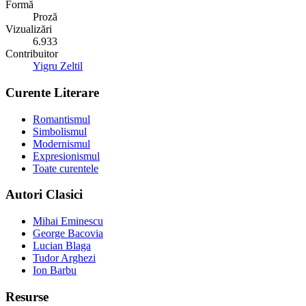
Formă
Proză
Vizualizări
6.933
Contribuitor
Yigru Zeltil
Curente Literare
Romantismul
Simbolismul
Modernismul
Expresionismul
Toate curentele
Autori Clasici
Mihai Eminescu
George Bacovia
Lucian Blaga
Tudor Arghezi
Ion Barbu
Resurse