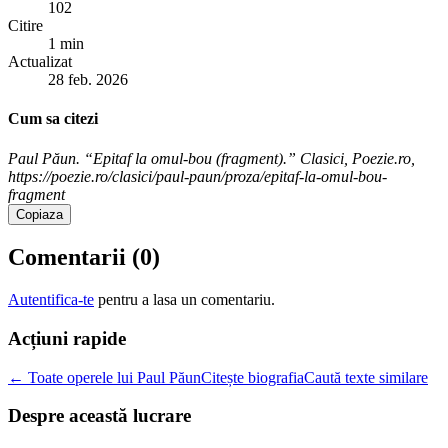
102
Citire
1 min
Actualizat
28 feb. 2026
Cum sa citezi
Paul Păun. “Epitaf la omul-bou (fragment).” Clasici, Poezie.ro,
https://poezie.ro/clasici/paul-paun/proza/epitaf-la-omul-bou-
fragment
Copiaza
Comentarii (
0
)
Autentifica-te
pentru a lasa un comentariu.
Acțiuni rapide
← Toate operele lui Paul Păun
Citește biografia
Caută texte similare
Despre această lucrare