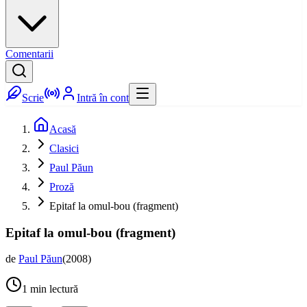
Comentarii
Scrie
Intră în cont
Acasă
Clasici
Paul Păun
Proză
Epitaf la omul-bou (fragment)
Epitaf la omul-bou (fragment)
de
Paul Păun
(
2008
)
1
min lectură