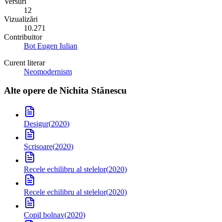
Versuri
12
Vizualizări
10.271
Contribuitor
Bot Eugen Iulian
Curent literar
Neomodernism
Alte opere de
Nichita Stănescu
Desigur
(
2020
)
Scrisoare
(
2020
)
Recele echilibru al stelelor
(
2020
)
Recele echilibru al stelelor
(
2020
)
Copil bolnav
(
2020
)