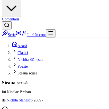
Comentarii
Scrie
Intră în cont
Acasă
Clasici
Nichita Stănescu
Poezie
Steaua scrisă
Steaua scrisă
lui Nicolae Breban
de
Nichita Stănescu
(
2009
)