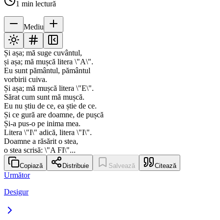
1
min lectură
Mediu
Și așa; mă suge cuvântul,
și așa; mă mușcă litera \"A\".
Eu sunt pământul, pământul
vorbirii cuiva.
Și așa; mă mușcă litera \"E\".
Sărat cum sunt mă mușcă.
Eu nu știu de ce, ea știe de ce.
Și ce gură are doamne, de pușcă
Și-a pus-o pe inima mea.
Litera \"I\" adică, litera \"I\".
Doamne a răsărit o stea,
o stea scrisă: \"A FI\"...
Copiază
Distribuie
Salvează
Citează
Următor
Desigur