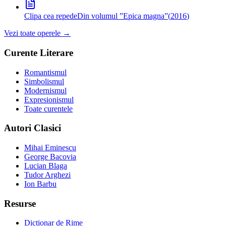
Clipa cea repede
Din volumul ”Epica magna”
(
2016
)
Vezi toate operele →
Curente Literare
Romantismul
Simbolismul
Modernismul
Expresionismul
Toate curentele
Autori Clasici
Mihai Eminescu
George Bacovia
Lucian Blaga
Tudor Arghezi
Ion Barbu
Resurse
Dicționar de Rime