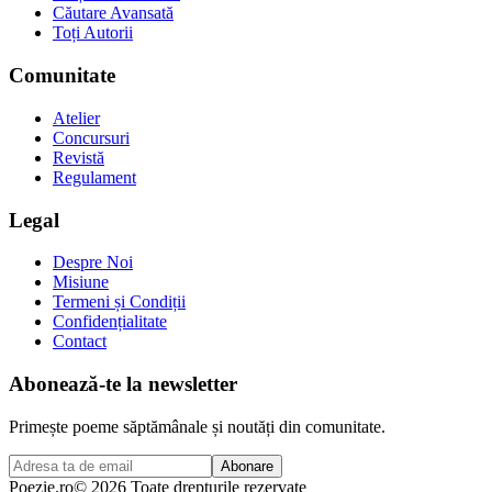
Căutare Avansată
Toți Autorii
Comunitate
Atelier
Concursuri
Revistă
Regulament
Legal
Despre Noi
Misiune
Termeni și Condiții
Confidențialitate
Contact
Abonează-te la newsletter
Primește poeme săptămânale și noutăți din comunitate.
Abonare
Poezie
.ro
© 2026 Toate drepturile rezervate