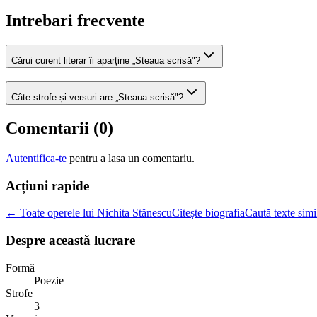
Intrebari frecvente
Cărui curent literar îi aparține „Steaua scrisă"?
Câte strofe și versuri are „Steaua scrisă"?
Comentarii (
0
)
Autentifica-te
pentru a lasa un comentariu.
Acțiuni rapide
← Toate operele lui Nichita Stănescu
Citește biografia
Caută texte simi
Despre această lucrare
Formă
Poezie
Strofe
3