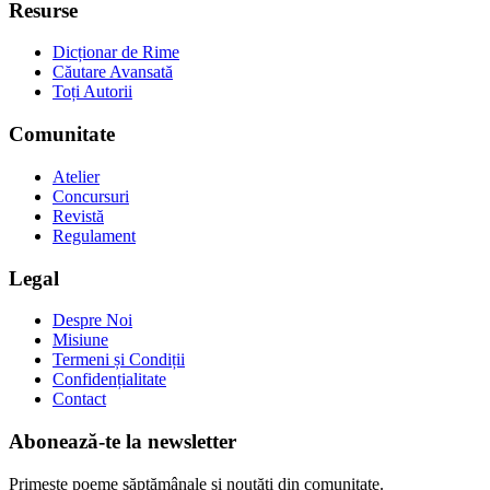
Resurse
Dicționar de Rime
Căutare Avansată
Toți Autorii
Comunitate
Atelier
Concursuri
Revistă
Regulament
Legal
Despre Noi
Misiune
Termeni și Condiții
Confidențialitate
Contact
Abonează-te la newsletter
Primește poeme săptămânale și noutăți din comunitate.