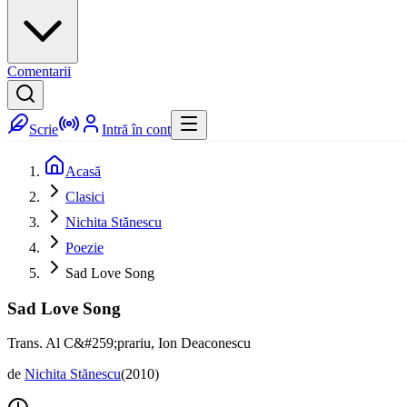
Comentarii
Scrie
Intră în cont
Acasă
Clasici
Nichita Stănescu
Poezie
Sad Love Song
Sad Love Song
Trans. Al C&#259;prariu, Ion Deaconescu
de
Nichita Stănescu
(
2010
)