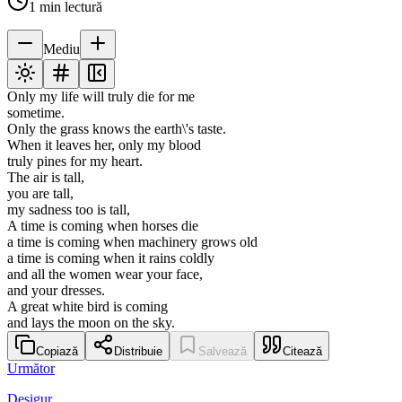
1
min lectură
Mediu
Only my life will truly die for me
sometime.
Only the grass knows the earth\'s taste.
When it leaves her, only my blood
truly pines for my heart.
The air is tall,
you are tall,
my sadness too is tall,
A time is coming when horses die
a time is coming when machinery grows old
a time is coming when it rains coldly
and all the women wear your face,
and your dresses.
A great white bird is coming
and lays the moon on the sky.
Copiază
Distribuie
Salvează
Citează
Următor
Desigur