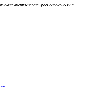
ro/clasici/nichita-stanescu/poezie/sad-love-song
lare