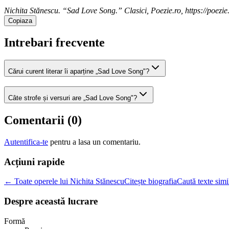
Nichita Stănescu. “Sad Love Song.” Clasici, Poezie.ro, https://poezie.
Copiaza
Intrebari frecvente
Cărui curent literar îi aparține „Sad Love Song"?
Câte strofe și versuri are „Sad Love Song"?
Comentarii (
0
)
Autentifica-te
pentru a lasa un comentariu.
Acțiuni rapide
← Toate operele lui Nichita Stănescu
Citește biografia
Caută texte simi
Despre această lucrare
Formă