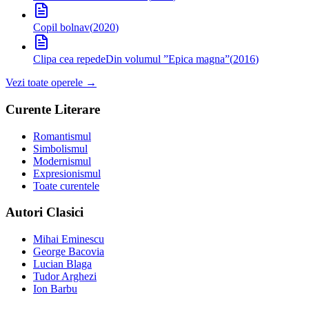
Copil bolnav
(
2020
)
Clipa cea repede
Din volumul ”Epica magna”
(
2016
)
Vezi toate operele →
Curente Literare
Romantismul
Simbolismul
Modernismul
Expresionismul
Toate curentele
Autori Clasici
Mihai Eminescu
George Bacovia
Lucian Blaga
Tudor Arghezi
Ion Barbu