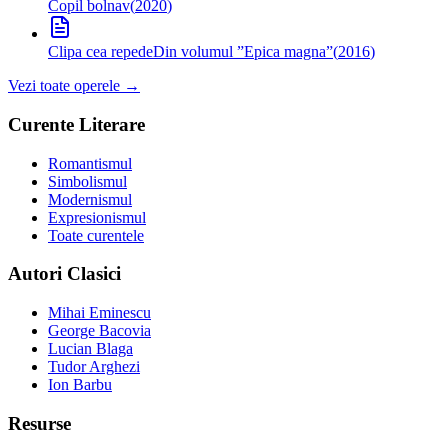
Copil bolnav
(
2020
)
Clipa cea repede
Din volumul ”Epica magna”
(
2016
)
Vezi toate operele →
Curente Literare
Romantismul
Simbolismul
Modernismul
Expresionismul
Toate curentele
Autori Clasici
Mihai Eminescu
George Bacovia
Lucian Blaga
Tudor Arghezi
Ion Barbu
Resurse