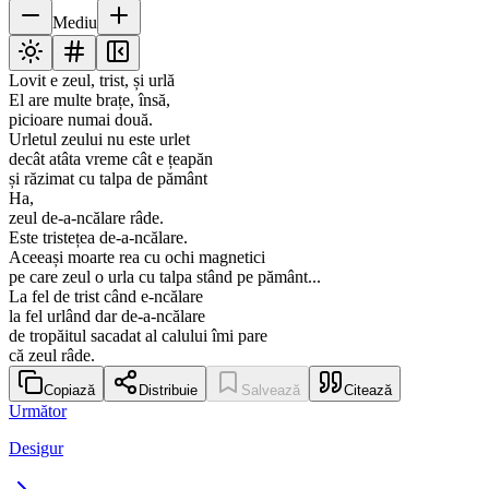
Mediu
Lovit e zeul, trist, și urlă
El are multe brațe, însă,
picioare numai două.
Urletul zeului nu este urlet
decât atâta vreme cât e țeapăn
și răzimat cu talpa de pământ
Ha,
zeul de-a-ncălare râde.
Este tristețea de-a-ncălare.
Aceeași moarte rea cu ochi magnetici
pe care zeul o urla cu talpa stând pe pământ...
La fel de trist când e-ncălare
la fel urlând dar de-a-ncălare
de tropăitul sacadat al calului îmi pare
că zeul râde.
Copiază
Distribuie
Salvează
Citează
Următor
Desigur