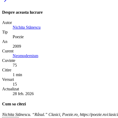
Despre aceasta lucrare
Autor
Nichita Stănescu
Tip
Poezie
An
2009
Curent
Neomodernism
Cuvinte
75
Citire
1 min
Versuri
15
Actualizat
28 feb. 2026
Cum sa citezi
Nichita Stănescu. “Râsul.” Clasici, Poezie.ro, https://poezie.ro/clasic