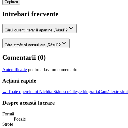
Copiaza
Intrebari frecvente
Cărui curent literar îi aparține „Râsul"?
Câte strofe și versuri are „Râsul"?
Comentarii (
0
)
Autentifica-te
pentru a lasa un comentariu.
Acțiuni rapide
← Toate operele lui Nichita Stănescu
Citește biografia
Caută texte simi
Despre această lucrare
Formă
Poezie
Strofe