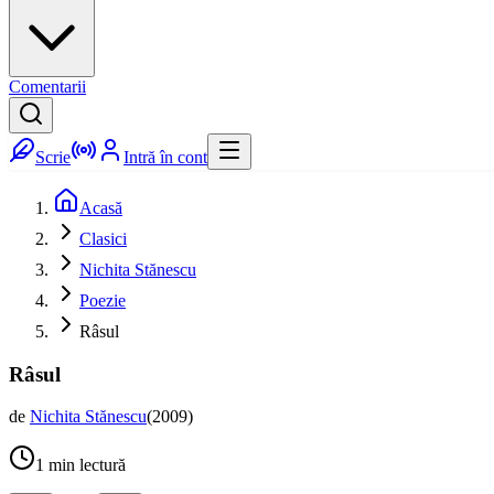
Comentarii
Scrie
Intră în cont
Acasă
Clasici
Nichita Stănescu
Poezie
Râsul
Râsul
de
Nichita Stănescu
(
2009
)
1
min lectură