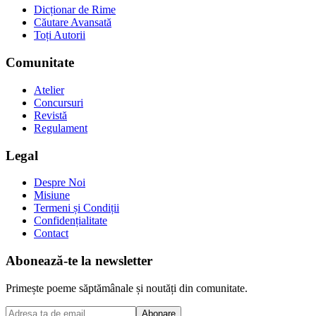
Dicționar de Rime
Căutare Avansată
Toți Autorii
Comunitate
Atelier
Concursuri
Revistă
Regulament
Legal
Despre Noi
Misiune
Termeni și Condiții
Confidențialitate
Contact
Abonează-te la newsletter
Primește poeme săptămânale și noutăți din comunitate.
Abonare