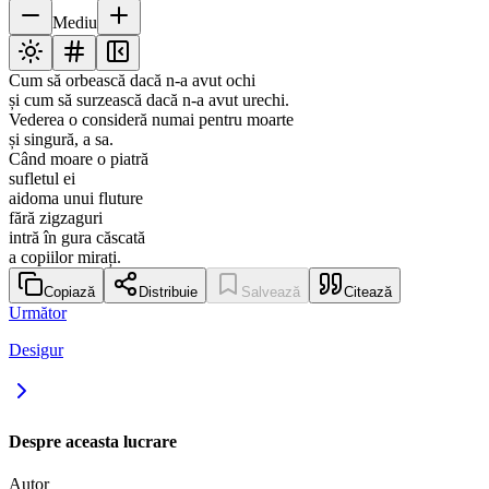
Mediu
Cum să orbească dacă n-a avut ochi
și cum să surzească dacă n-a avut urechi.
Vederea o consideră numai pentru moarte
și singură, a sa.
Când moare o piatră
sufletul ei
aidoma unui fluture
fără zigzaguri
intră în gura căscată
a copiilor mirați.
Copiază
Distribuie
Salvează
Citează
Următor
Desigur
Despre aceasta lucrare
Autor