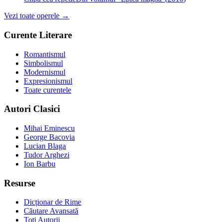
Vezi toate operele →
Curente Literare
Romantismul
Simbolismul
Modernismul
Expresionismul
Toate curentele
Autori Clasici
Mihai Eminescu
George Bacovia
Lucian Blaga
Tudor Arghezi
Ion Barbu
Resurse
Dicționar de Rime
Căutare Avansată
Toți Autorii