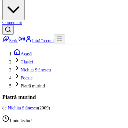
Comentarii
Scrie
Intră în cont
Acasă
Clasici
Nichita Stănescu
Poezie
Piatră murind
Piatră murind
de
Nichita Stănescu
(
2009
)
1
min lectură