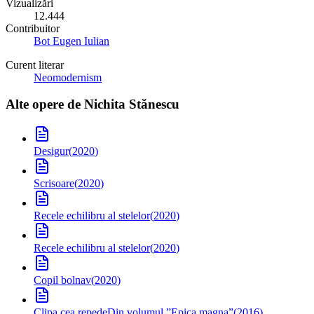
Vizualizări
12.444
Contribuitor
Bot Eugen Iulian
Curent literar
Neomodernism
Alte opere de
Nichita Stănescu
Desigur
(
2020
)
Scrisoare
(
2020
)
Recele echilibru al stelelor
(
2020
)
Recele echilibru al stelelor
(
2020
)
Copil bolnav
(
2020
)
Clipa cea repede
Din volumul ”Epica magna”
(
2016
)