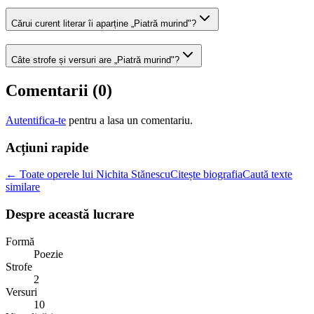
Cărui curent literar îi aparține „Piatră murind"?
Câte strofe și versuri are „Piatră murind"?
Comentarii (
0
)
Autentifica-te
pentru a lasa un comentariu.
Acțiuni rapide
← Toate operele lui Nichita Stănescu
Citește biografia
Caută texte
similare
Despre această lucrare
Formă
Poezie
Strofe
2
Versuri
10