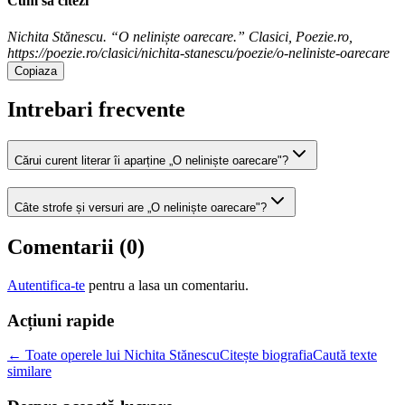
Cum sa citezi
Nichita Stănescu. “O neliniște oarecare.” Clasici, Poezie.ro,
https://poezie.ro/clasici/nichita-stanescu/poezie/o-neliniste-oarecare
Copiaza
Intrebari frecvente
Cărui curent literar îi aparține „O neliniște oarecare"?
Câte strofe și versuri are „O neliniște oarecare"?
Comentarii (
0
)
Autentifica-te
pentru a lasa un comentariu.
Acțiuni rapide
← Toate operele lui Nichita Stănescu
Citește biografia
Caută texte
similare