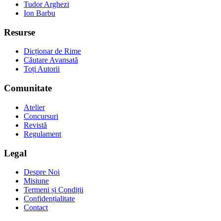
Tudor Arghezi
Ion Barbu
Resurse
Dicționar de Rime
Căutare Avansată
Toți Autorii
Comunitate
Atelier
Concursuri
Revistă
Regulament
Legal
Despre Noi
Misiune
Termeni și Condiții
Confidențialitate
Contact