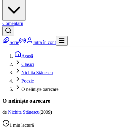
Comentarii
Scrie
Intră în cont
Acasă
Clasici
Nichita Stănescu
Poezie
O neliniște oarecare
O neliniște oarecare
de
Nichita Stănescu
(
2009
)
1
min lectură