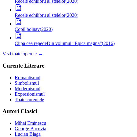
Recele echilibru al stelelor
(
2020
)
Recele echilibru al stelelor
(
2020
)
Copil bolnav
(
2020
)
Clipa cea repede
Din volumul ”Epica magna”
(
2016
)
Vezi toate operele →
Curente Literare
Romantismul
Simbolismul
Modernismul
Expresionismul
Toate curentele
Autori Clasici
Mihai Eminescu
George Bacovia
Lucian Blaga