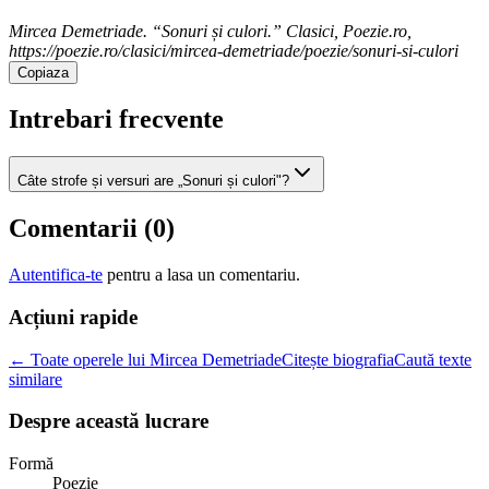
Mircea Demetriade. “Sonuri și culori.” Clasici, Poezie.ro,
https://poezie.ro/clasici/mircea-demetriade/poezie/sonuri-si-culori
Copiaza
Intrebari frecvente
Câte strofe și versuri are „Sonuri și culori"?
Comentarii (
0
)
Autentifica-te
pentru a lasa un comentariu.
Acțiuni rapide
← Toate operele lui Mircea Demetriade
Citește biografia
Caută texte
similare
Despre această lucrare
Formă
Poezie