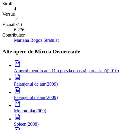
Strofe
4
Versuri
14
Vizualizări
6.276
Contribuitor
Mariana Rogoz Stratulat
Alte opere de
Mircea Demetriade
Amorul meu
din ant. Din poezia noastră parnasiană
(
2010
)
Păianjenul de aur
(
2009
)
Păianjenul de aur
(
2009
)
Monotonia
(
2009
)
Spleen
(
2008
)