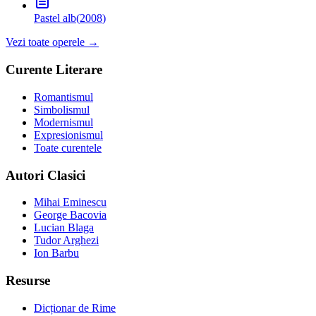
Pastel alb
(
2008
)
Vezi toate operele →
Curente Literare
Romantismul
Simbolismul
Modernismul
Expresionismul
Toate curentele
Autori Clasici
Mihai Eminescu
George Bacovia
Lucian Blaga
Tudor Arghezi
Ion Barbu
Resurse
Dicționar de Rime