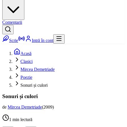
Comentarii
Scrie
Intră în cont
Acasă
Clasici
Mircea Demetriade
Poezie
Sonuri și culori
Sonuri și culori
de
Mircea Demetriade
(
2009
)
1
min lectură