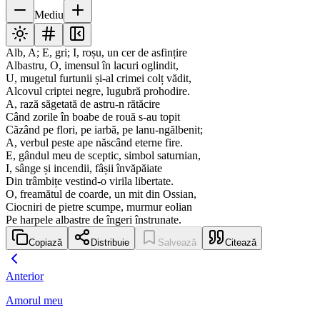
Mediu
Alb, A; E, gri; I, roșu, un cer de asfințire
Albastru, O, imensul în lacuri oglindit,
U, mugetul furtunii și-al crimei colț vădit,
Alcovul criptei negre, lugubră prohodire.
A, rază săgetată de astru-n rătăcire
Când zorile în boabe de rouă s-au topit
Căzând pe flori, pe iarbă, pe lanu-ngălbenit;
A, verbul peste ape născând eterne fire.
E, gândul meu de sceptic, simbol saturnian,
I, sânge și incendii, fâșii învăpăiate
Din trâmbițe vestind-o virila libertate.
O, freamătul de coarde, un mit din Ossian,
Ciocniri de pietre scumpe, murmur eolian
Pe harpele albastre de îngeri înstrunate.
Copiază
Distribuie
Salvează
Citează
Anterior
Amorul meu