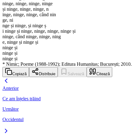
ninge, ninge, ninge, ninge
și ninge, ninge, ninge, n
inge, ninge, ninge, când nin
ge, ni
nge și ninge, și ninge ș
i ninge și ninge, ninge, ninge, ninge și
ninge, când ninge, ninge, ning
e, ninge și ninge și
ninge și
ninge și
ninge și
* Nimic; Poeme (1988-1992); Editura Humanitas; București; 2010.
Copiază
Distribuie
Salvează
Citează
Anterior
Ce am înțeles trăind
Următor
Occidentul