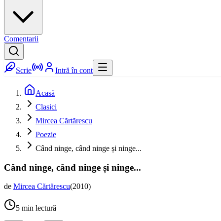
Comentarii
Scrie
Intră în cont
Acasă
Clasici
Mircea Cărtărescu
Poezie
Când ninge, când ninge și ninge...
Când ninge, când ninge și ninge...
de
Mircea Cărtărescu
(
2010
)
5
min lectură