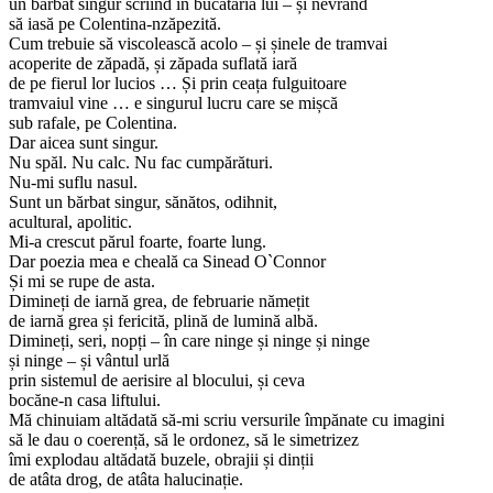
un bărbat singur scriind în bucătăria lui – și nevrând
să iasă pe Colentina-nzăpezită.
Cum trebuie să viscolească acolo – și șinele de tramvai
acoperite de zăpadă, și zăpada suflată iară
de pe fierul lor lucios … Și prin ceața fulguitoare
tramvaiul vine … e singurul lucru care se mișcă
sub rafale, pe Colentina.
Dar aicea sunt singur.
Nu spăl. Nu calc. Nu fac cumpărături.
Nu-mi suflu nasul.
Sunt un bărbat singur, sănătos, odihnit,
acultural, apolitic.
Mi-a crescut părul foarte, foarte lung.
Dar poezia mea e cheală ca Sinead O`Connor
Și mi se rupe de asta.
Dimineți de iarnă grea, de februarie nămețit
de iarnă grea și fericită, plină de lumină albă.
Dimineți, seri, nopți – în care ninge și ninge și ninge
și ninge – și vântul urlă
prin sistemul de aerisire al blocului, și ceva
bocăne-n casa liftului.
Mă chinuiam altădată să-mi scriu versurile împănate cu imagini
să le dau o coerență, să le ordonez, să le simetrizez
îmi explodau altădată buzele, obrajii și dinții
de atâta drog, de atâta halucinație.