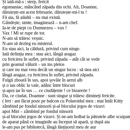
Și iată-mă-s : sterp, fericit
egomaniac, mâncând zăpada din ochi. Ah, Doamne,
dăruiește-mi acest februarie, dăruiește-mi-l tu !
Fă aia, fă ailaltă – nu mai există.
Gândește, simte, imaginează – n-am chef.
Ia-te de piept cu Dumnezeu – vax !
Vax ! Mi se rupe de tot.
N-am să trăiesc veșnic.
N-am să dezleg eu misterul.
Eu stau aici, la căldură, privind cum ninge.
Iată definția mea : stau aici, lângă aragaz
cu fericirea în suflet, privind zăpada – atât cât se vede
prin geamul vălurit – un ins pletos
și care nu mai vrea decât un singur lucru : să stea aici
lângă aragaz, cu fericirea în suflet, privind zăpada.
Fulgii zboară în sus, apoi șovăie în aerul alb
și o iau oblic la vale, adânc între blocuri
și-apoi iar în sus … ce ciudățenie ! ce bizarerie !
Da, ce ciudat, Doamne : sunt singur și trăiesc dimineți fericite.
( Ieri : am făcut poze pe balcon cu Polaroidul meu : mai întâi Kitty
zâmbind pe fondul ninsorii și-al blocului jegos de vizavi
apoi Miri – zâmbind pe fondul ninsorii
și-al blocului jegos de vizavi. Și ne-am holbat la pătratele albe scuipat
de aparat până ce imaginile au început să apară, și după aia
le-am pus pe bibliotecă, lângă lănțișorul meu de aur