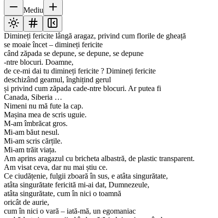
Mediu
Dimineți fericite lângă aragaz, privind cum florile de gheață
se moaie încet – dimineți fericite
când zăpada se depune, se depune, se depune
-ntre blocuri. Doamne,
de ce-mi dai tu dimineți fericite ? Dimineți fericite
deschizând geamul, înghițind gerul
și privind cum zăpada cade-ntre blocuri. Ar putea fi
Canada, Siberia …
Nimeni nu mă fute la cap.
Mașina mea de scris uguie.
M-am îmbrăcat gros.
Mi-am băut nesul.
Mi-am scris cărțile.
Mi-am trăit viața.
Am aprins aragazul cu bricheta albastră, de plastic transparent.
Am visat ceva, dar nu mai știu ce.
Ce ciudățenie, fulgii zboară în sus, e atâta singurătate,
atâta singurătate fericită mi-ai dat, Dumnezeule,
atâta singurătate, cum în nici o toamnă
oricât de aurie,
cum în nici o vară – iată-mă, un egomaniac