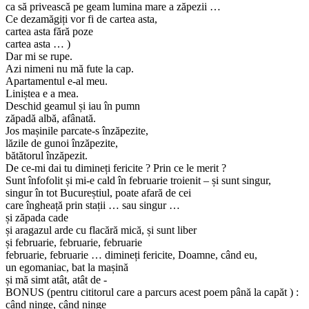
ca să privească pe geam lumina mare a zăpezii …
Ce dezamăgiți vor fi de cartea asta,
cartea asta fără poze
cartea asta … )
Dar mi se rupe.
Azi nimeni nu mă fute la cap.
Apartamentul e-al meu.
Liniștea e a mea.
Deschid geamul și iau în pumn
zăpadă albă, afânată.
Jos mașinile parcate-s înzăpezite,
lăzile de gunoi înzăpezite,
bătătorul înzăpezit.
De ce-mi dai tu dimineți fericite ? Prin ce le merit ?
Sunt înfofolit și mi-e cald în februarie troienit – și sunt singur,
singur în tot Bucureștiul, poate afară de cei
care îngheață prin stații … sau singur …
și zăpada cade
și aragazul arde cu flacără mică, și sunt liber
și februarie, februarie, februarie
februarie, februarie … dimineți fericite, Doamne, când eu,
un egomaniac, bat la mașină
și mă simt atât, atât de -
BONUS (pentru cititorul care a parcurs acest poem până la capăt ) :
când ninge, când ninge