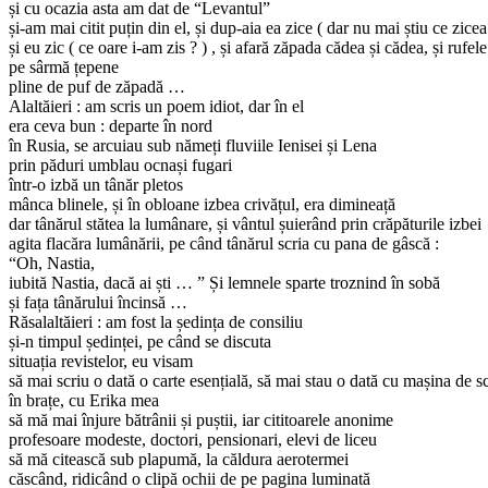
și cu ocazia asta am dat de “Levantul”
și-am mai citit puțin din el, și dup-aia ea zice ( dar nu mai știu ce zicea 
și eu zic ( ce oare i-am zis ? ) , și afară zăpada cădea și cădea, și rufele
pe sârmă țepene
pline de puf de zăpadă …
Alaltăieri : am scris un poem idiot, dar în el
era ceva bun : departe în nord
în Rusia, se arcuiau sub nămeți fluviile Ienisei și Lena
prin păduri umblau ocnași fugari
într-o izbă un tânăr pletos
mânca blinele, și în obloane izbea crivățul, era dimineață
dar tânărul stătea la lumânare, și vântul șuierând prin crăpăturile izbei
agita flacăra lumânării, pe când tânărul scria cu pana de gâscă :
“Oh, Nastia,
iubită Nastia, dacă ai ști … ” Și lemnele sparte troznind în sobă
și fața tânărului încinsă …
Răsalaltăieri : am fost la ședința de consiliu
și-n timpul ședinței, pe când se discuta
situația revistelor, eu visam
să mai scriu o dată o carte esențială, să mai stau o dată cu mașina de sc
în brațe, cu Erika mea
să mă mai înjure bătrânii și puștii, iar cititoarele anonime
profesoare modeste, doctori, pensionari, elevi de liceu
să mă citească sub plapumă, la căldura aerotermei
căscând, ridicând o clipă ochii de pe pagina luminată