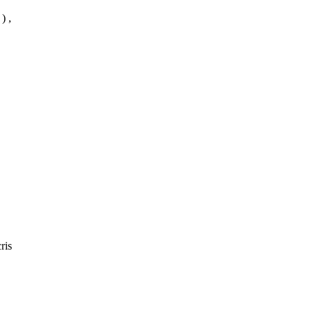
) ,
ris