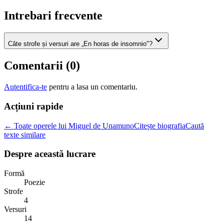
Intrebari frecvente
Câte strofe și versuri are „En horas de insomnio"?
Comentarii (
0
)
Autentifica-te
pentru a lasa un comentariu.
Acțiuni rapide
← Toate operele lui Miguel de Unamuno
Citește biografia
Caută
texte similare
Despre această lucrare
Formă
Poezie
Strofe
4
Versuri
14