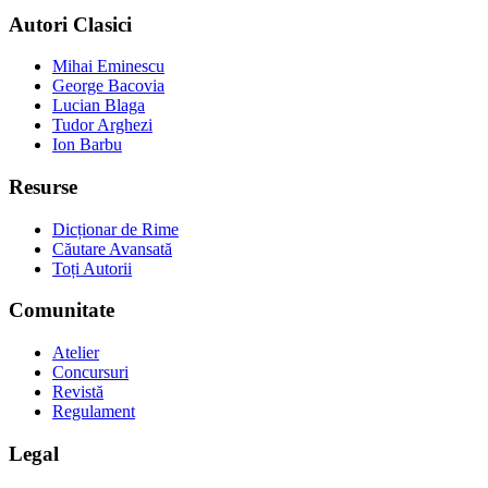
Autori Clasici
Mihai Eminescu
George Bacovia
Lucian Blaga
Tudor Arghezi
Ion Barbu
Resurse
Dicționar de Rime
Căutare Avansată
Toți Autorii
Comunitate
Atelier
Concursuri
Revistă
Regulament
Legal