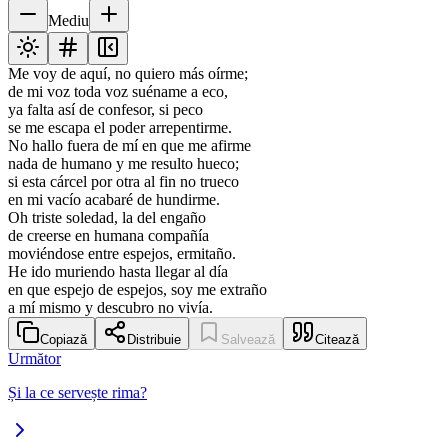
Mediu
Me voy de aquí, no quiero más oírme;
de mi voz toda voz suéname a eco,
ya falta así de confesor, si peco
se me escapa el poder arrepentirme.
No hallo fuera de mí en que me afirme
nada de humano y me resulto hueco;
si esta cárcel por otra al fin no trueco
en mi vacío acabaré de hundirme.
Oh triste soledad, la del engaño
de creerse en humana compañía
moviéndose entre espejos, ermitaño.
He ido muriendo hasta llegar al día
en que espejo de espejos, soy me extraño
a mí mismo y descubro no vivía.
Copiază
Distribuie
Salvează
Citează
Următor
Și la ce servește rima?