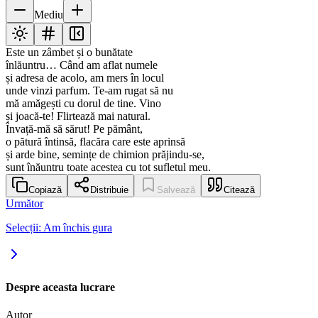
Mediu
Este un zâmbet și o bunătate
înlăuntru… Când am aflat numele
și adresa de acolo, am mers în locul
unde vinzi parfum. Te-am rugat să nu
mă amăgești cu dorul de tine. Vino
și joacă-te! Flirtează mai natural.
Învață-mă să sărut! Pe pământ,
o pătură întinsă, flacăra care este aprinsă
și arde bine, semințe de chimion prăjindu-se,
sunt înăuntru toate acestea cu tot sufletul meu.
Copiază
Distribuie
Salvează
Citează
Următor
Selecții: Am închis gura
Despre aceasta lucrare
Autor