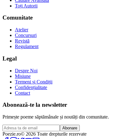
Căutare Avansată
Toți Autorii
Comunitate
Atelier
Concursuri
Revistă
Regulament
Legal
Despre Noi
Misiune
Termeni și Condiții
Confidențialitate
Contact
Abonează-te la newsletter
Primește poeme săptămânale și noutăți din comunitate.
Abonare
Poezie
.ro
© 2026 Toate drepturile rezervate