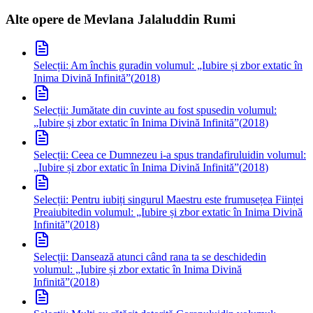
Alte opere de
Mevlana Jalaluddin Rumi
Selecții: Am închis gura
din volumul: „Iubire și zbor extatic în
Inima Divină Infinită”
(
2018
)
Selecții: Jumătate din cuvinte au fost spuse
din volumul:
„Iubire și zbor extatic în Inima Divină Infinită”
(
2018
)
Selecții: Ceea ce Dumnezeu i-a spus trandafirului
din volumul:
„Iubire și zbor extatic în Inima Divină Infinită”
(
2018
)
Selecții: Pentru iubiți singurul Maestru este frumusețea Ființei
Preaiubite
din volumul: „Iubire și zbor extatic în Inima Divină
Infinită”
(
2018
)
Selecții: Dansează atunci când rana ta se deschide
din
volumul: „Iubire și zbor extatic în Inima Divină
Infinită”
(
2018
)