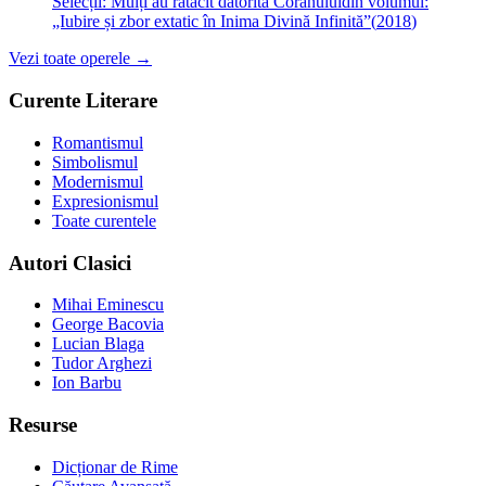
Selecții: Mulți au rătăcit datorită Coranului
din volumul:
„Iubire și zbor extatic în Inima Divină Infinită”
(
2018
)
Vezi toate operele →
Curente Literare
Romantismul
Simbolismul
Modernismul
Expresionismul
Toate curentele
Autori Clasici
Mihai Eminescu
George Bacovia
Lucian Blaga
Tudor Arghezi
Ion Barbu
Resurse
Dicționar de Rime