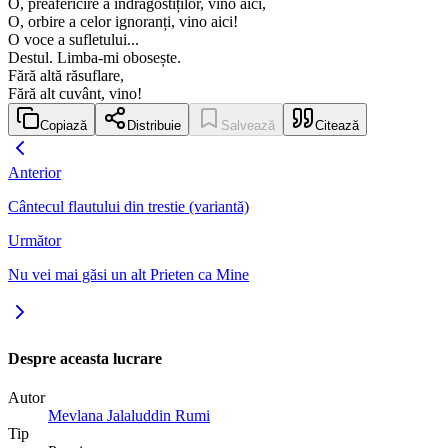
O, preafericire a îndrăgostiților, vino aici,
O, orbire a celor ignoranți, vino aici!
O voce a sufletului...
Destul. Limba-mi obosește.
Fără altă răsuflare,
Fără alt cuvânt, vino!
Copiază
Distribuie
Salvează
Citează
Anterior
Cântecul flautului din trestie (variantă)
Următor
Nu vei mai găsi un alt Prieten ca Mine
Despre aceasta lucrare
Autor
Mevlana Jalaluddin Rumi
Tip