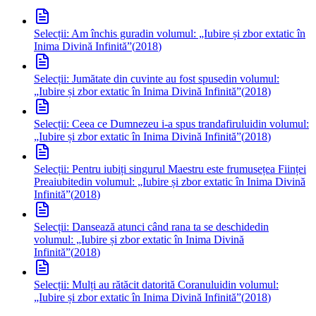
Selecții: Am închis gura
din volumul: „Iubire și zbor extatic în
Inima Divină Infinită”
(
2018
)
Selecții: Jumătate din cuvinte au fost spuse
din volumul:
„Iubire și zbor extatic în Inima Divină Infinită”
(
2018
)
Selecții: Ceea ce Dumnezeu i-a spus trandafirului
din volumul:
„Iubire și zbor extatic în Inima Divină Infinită”
(
2018
)
Selecții: Pentru iubiți singurul Maestru este frumusețea Ființei
Preaiubite
din volumul: „Iubire și zbor extatic în Inima Divină
Infinită”
(
2018
)
Selecții: Dansează atunci când rana ta se deschide
din
volumul: „Iubire și zbor extatic în Inima Divină
Infinită”
(
2018
)
Selecții: Mulți au rătăcit datorită Coranului
din volumul:
„Iubire și zbor extatic în Inima Divină Infinită”
(
2018
)