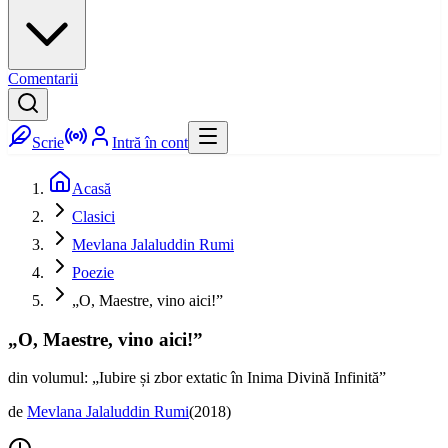
Comentarii
Scrie
Intră în cont
Acasă
Clasici
Mevlana Jalaluddin Rumi
Poezie
„O, Maestre, vino aici!”
„O, Maestre, vino aici!”
din volumul: „Iubire și zbor extatic în Inima Divină Infinită”
de
Mevlana Jalaluddin Rumi
(
2018
)