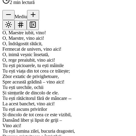
2
min lectură
Mediu
O, Maestre iubit, vino!
O, Maestre, vino aici!
O, îndrăgostit rătăcit,
Fermecat de univers, vino aici!
O, inimă veșnic însetată,
O, rege preaiubit, vino aici!
Tu ești picioarele, tu ești mâinile
Tu ești viața din tot ceea ce trăiește;
Zbor extatic de privighetoare,
Spre această grădină – vino aici!
Tu ești urechile, ochii
Și simțurile de dincolo de ele.
Tu ești rătăcitorul fără de mâncare --
La acest banchet, vino aici!
Tu ești ascuns privirilor
Și dincolo de tot ceea ce este vizibil,
Dansând liber și lipsit de griji –
Vino aici!
Tu ești lumina zilei, bucuria dragostei,