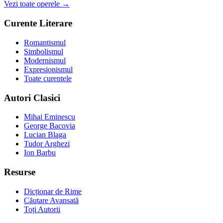
Vezi toate operele →
Curente Literare
Romantismul
Simbolismul
Modernismul
Expresionismul
Toate curentele
Autori Clasici
Mihai Eminescu
George Bacovia
Lucian Blaga
Tudor Arghezi
Ion Barbu
Resurse
Dicționar de Rime
Căutare Avansată
Toți Autorii