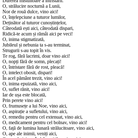
Durerea mistuitoare a întristării.
O, strălucire nocturnă a Lunii,
Nor de rouă dulce, vino aici!
O, înțelepciune a tuturor lumilor,
Deținător al tuturor cunoștințelor,
Câteodată ești aici, câteodată dispari,
Ridică-te acum și rămâi aici pe veci!
O, inima stigmatizată,
Jubileul și nebunia ta s-au terminat,
Strugurii s-au topit în vis.
Te rog, fără lacrimi, doar vino aici!
O, nopți fără de somn, plecați!
O, întristare fără de rost, pleacă!
O, intelect obosit, dispari!
În acel pământ trezit, vino aici!
O, inima epuizată, vino aici,
O, suflet rănit, vino aici!
Iar de ușa este blocată,
Prin perete vino aici!
O, frumusețe a lui Noe, vino aici,
O, aspirație a sufletului, vino aici,
O, remediu pentru cel extenuat, vino aici,
O, medicament pentru cel bolnav, vino aici!
O, față de lumina lunară strălucitoare, vino aici,
O, ape ale inimii, veniți aici,