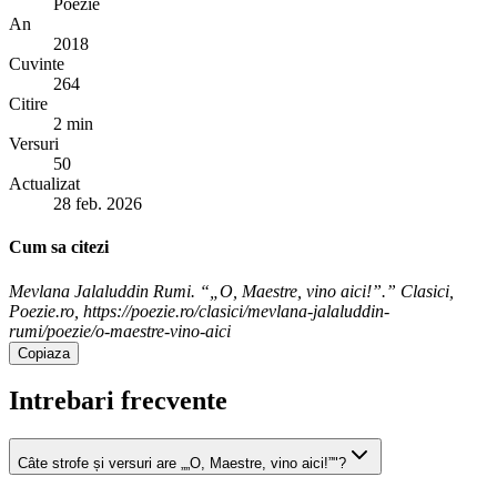
Poezie
An
2018
Cuvinte
264
Citire
2 min
Versuri
50
Actualizat
28 feb. 2026
Cum sa citezi
Mevlana Jalaluddin Rumi. “„O, Maestre, vino aici!”.” Clasici,
Poezie.ro, https://poezie.ro/clasici/mevlana-jalaluddin-
rumi/poezie/o-maestre-vino-aici
Copiaza
Intrebari frecvente
Câte strofe și versuri are „„O, Maestre, vino aici!”"?