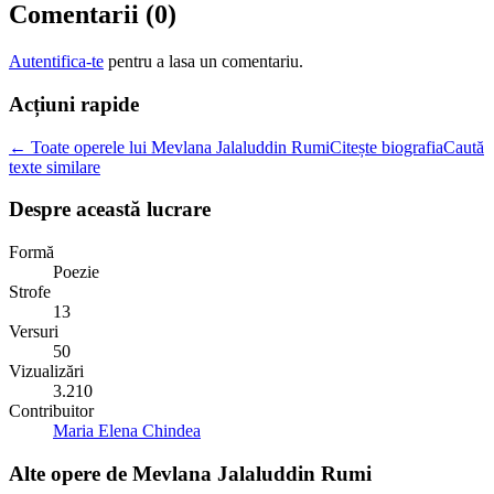
Comentarii (
0
)
Autentifica-te
pentru a lasa un comentariu.
Acțiuni rapide
← Toate operele lui Mevlana Jalaluddin Rumi
Citește biografia
Caută
texte similare
Despre această lucrare
Formă
Poezie
Strofe
13
Versuri
50
Vizualizări
3.210
Contribuitor
Maria Elena Chindea
Alte opere de
Mevlana Jalaluddin Rumi