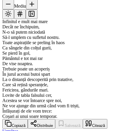
Mediu
Infinitul e mult mai mare
Decât ne închipuim,
N-o să putem niciodată
Să-l umplem cu sufletul nostru.
Toate aspirațiile se preling în haos
Ca sângele din colțul gurii,
Se pierd în gol,
Pământul e tot mai rar
De vise noaptea.
Trebuie poate un acoperiș
În jurul acestui butoi spart
La o distanță descoperită prin tratative,
Care să rețină speranțele,
Fericirea, gândurile mari.
Lovite de tabla falsului cer,
Acestea se vor întoarce spre noi,
Ne vor ajunge din urmă când vom fi triști,
Înfășurați de ele vom trece:
Coșari ai unui soare temporar.
Copiază
Distribuie
Salvează
Citează