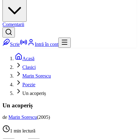
Comentarii
Scrie
Intră în cont
Acasă
Clasici
Marin Sorescu
Poezie
Un acoperiș
Un acoperiș
de
Marin Sorescu
(
2005
)
1
min lectură