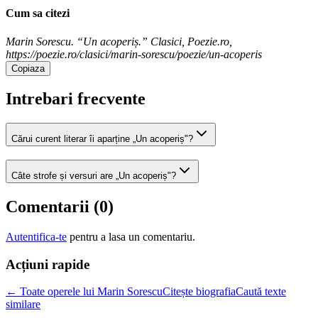
Cum sa citezi
Marin Sorescu. “Un acoperiș.” Clasici, Poezie.ro,
https://poezie.ro/clasici/marin-sorescu/poezie/un-acoperis
Copiaza
Intrebari frecvente
Cărui curent literar îi aparține „Un acoperiș"?
Câte strofe și versuri are „Un acoperiș"?
Comentarii (
0
)
Autentifica-te
pentru a lasa un comentariu.
Acțiuni rapide
← Toate operele lui Marin Sorescu
Citește biografia
Caută texte
similare