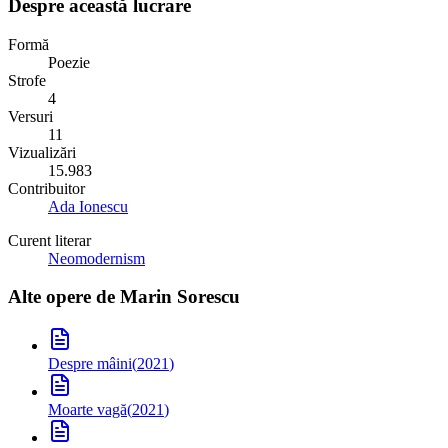
Despre această lucrare
Formă
Poezie
Strofe
4
Versuri
11
Vizualizări
15.983
Contribuitor
Ada Ionescu
Curent literar
Neomodernism
Alte opere de
Marin Sorescu
Despre mâini
(
2021
)
Moarte vagă
(
2021
)