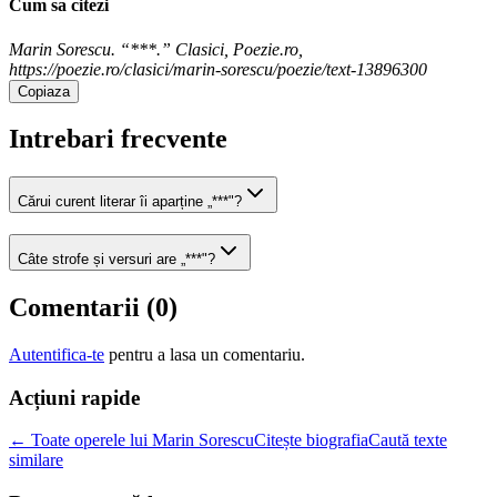
Cum sa citezi
Marin Sorescu. “***.” Clasici, Poezie.ro,
https://poezie.ro/clasici/marin-sorescu/poezie/text-13896300
Copiaza
Intrebari frecvente
Cărui curent literar îi aparține „***"?
Câte strofe și versuri are „***"?
Comentarii (
0
)
Autentifica-te
pentru a lasa un comentariu.
Acțiuni rapide
← Toate operele lui Marin Sorescu
Citește biografia
Caută texte
similare