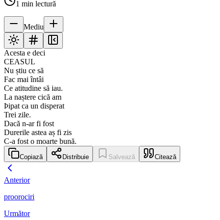
1
min lectură
Mediu
Acesta e deci
CEASUL
Nu știu ce să
Fac mai întâi
Ce atitudine să iau.
La naștere cică am
Þipat ca un disperat
Trei zile.
Dacă n-ar fi fost
Durerile astea aș fi zis
C-a fost o moarte bună.
Copiază
Distribuie
Salvează
Citează
Anterior
proorociri
Următor