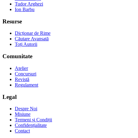
Tudor Arghezi
Ion Barbu
Resurse
Dicționar de Rime
Căutare Avansată
Toți Autorii
Comunitate
Atelier
Concursuri
Revistă
Regulament
Legal
Despre Noi
Misiune
Termeni și Condiții
Confidențialitate
Contact