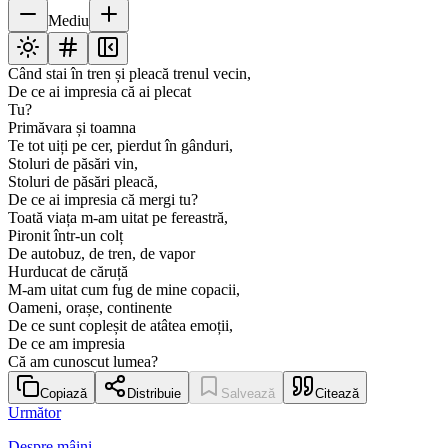
Mediu
Când stai în tren și pleacă trenul vecin,
De ce ai impresia că ai plecat
Tu?
Primăvara și toamna
Te tot uiți pe cer, pierdut în gânduri,
Stoluri de păsări vin,
Stoluri de păsări pleacă,
De ce ai impresia că mergi tu?
Toată viața m-am uitat pe fereastră,
Pironit într-un colț
De autobuz, de tren, de vapor
Hurducat de căruță
M-am uitat cum fug de mine copacii,
Oameni, orașe, continente
De ce sunt copleșit de atâtea emoții,
De ce am impresia
Că am cunoscut lumea?
Copiază
Distribuie
Salvează
Citează
Următor
Despre mâini