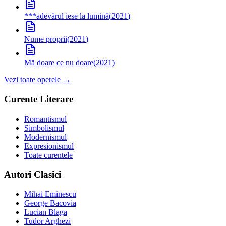
***
adevărul iese la lumină
(
2021
)
Nume proprii
(
2021
)
Mă doare ce nu doare
(
2021
)
Vezi toate operele →
Curente Literare
Romantismul
Simbolismul
Modernismul
Expresionismul
Toate curentele
Autori Clasici
Mihai Eminescu
George Bacovia
Lucian Blaga
Tudor Arghezi