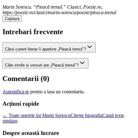
Marin Sorescu. “Pleacă trenul.” Clasici, Poezie.ro,
https://poezie.ro/clasici/marin-sorescu/poezie/pleaca-trenul
Copiaza
Intrebari frecvente
Cărui curent literar îi aparține „Pleacă trenul"?
Câte strofe și versuri are „Pleacă trenul"?
Comentarii (
0
)
Autentifica-te
pentru a lasa un comentariu.
Acțiuni rapide
← Toate operele lui Marin Sorescu
Citește biografia
Caută texte
similare
Despre această lucrare