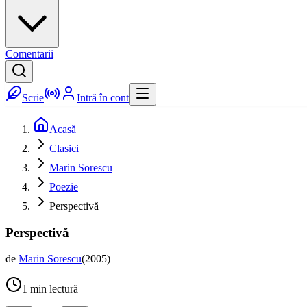
Comentarii
Scrie
Intră în cont
Acasă
Clasici
Marin Sorescu
Poezie
Perspectivă
Perspectivă
de
Marin Sorescu
(
2005
)
1
min lectură