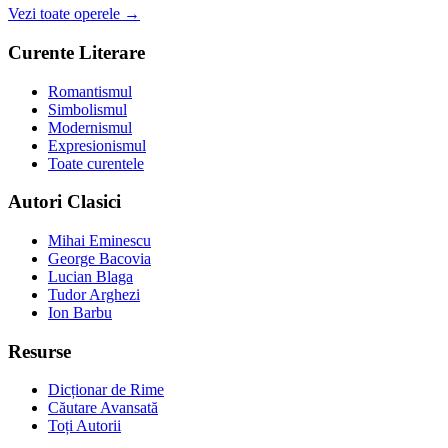
Vezi toate operele →
Curente Literare
Romantismul
Simbolismul
Modernismul
Expresionismul
Toate curentele
Autori Clasici
Mihai Eminescu
George Bacovia
Lucian Blaga
Tudor Arghezi
Ion Barbu
Resurse
Dicționar de Rime
Căutare Avansată
Toți Autorii