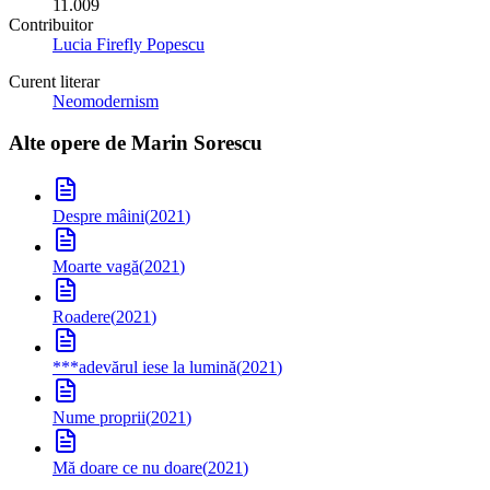
11.009
Contribuitor
Lucia Firefly Popescu
Curent literar
Neomodernism
Alte opere de
Marin Sorescu
Despre mâini
(
2021
)
Moarte vagă
(
2021
)
Roadere
(
2021
)
***
adevărul iese la lumină
(
2021
)
Nume proprii
(
2021
)
Mă doare ce nu doare
(
2021
)