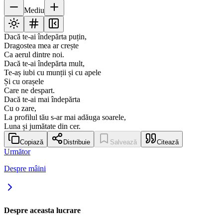
Mediu
Dacă te-ai îndepărta puțin,
Dragostea mea ar crește
Ca aerul dintre noi.
Dacă te-ai îndepărta mult,
Te-aș iubi cu munții și cu apele
Și cu orașele
Care ne despart.
Dacă te-ai mai îndepărta
Cu o zare,
La profilul tău s-ar mai adăuga soarele,
Luna și jumătate din cer.
Copiază
Distribuie
Salvează
Citează
Următor
Despre mâini
Despre aceasta lucrare