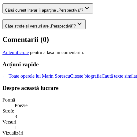
Cărui curent literar îi aparține „Perspectivă"?
Câte strofe și versuri are „Perspectivă"?
Comentarii (
0
)
Autentifica-te
pentru a lasa un comentariu.
Acțiuni rapide
← Toate operele lui Marin Sorescu
Citește biografia
Caută texte simila
Despre această lucrare
Formă
Poezie
Strofe
3
Versuri
11
Vizualizări