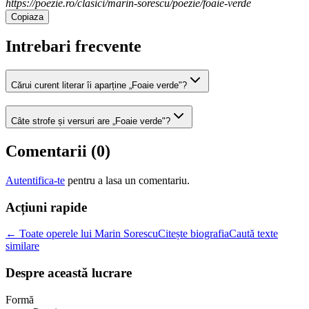
https://poezie.ro/clasici/marin-sorescu/poezie/foaie-verde
Copiaza
Intrebari frecvente
Cărui curent literar îi aparține „Foaie verde"?
Câte strofe și versuri are „Foaie verde"?
Comentarii (
0
)
Autentifica-te
pentru a lasa un comentariu.
Acțiuni rapide
← Toate operele lui Marin Sorescu
Citește biografia
Caută texte
similare
Despre această lucrare
Formă