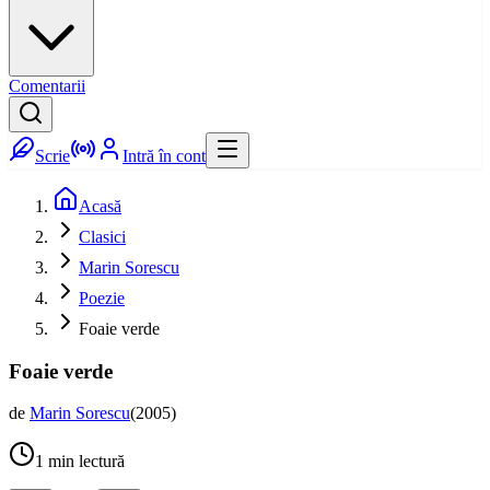
Comentarii
Scrie
Intră în cont
Acasă
Clasici
Marin Sorescu
Poezie
Foaie verde
Foaie verde
de
Marin Sorescu
(
2005
)
1
min lectură