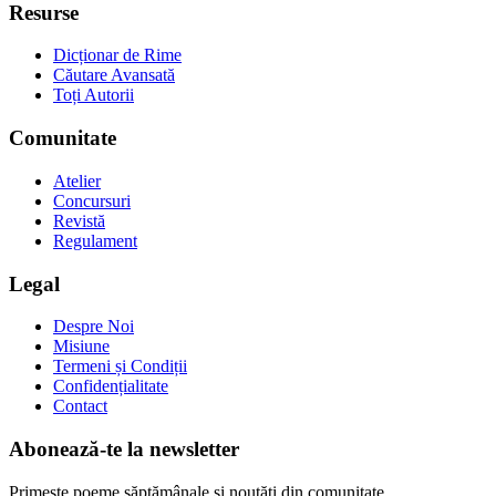
Resurse
Dicționar de Rime
Căutare Avansată
Toți Autorii
Comunitate
Atelier
Concursuri
Revistă
Regulament
Legal
Despre Noi
Misiune
Termeni și Condiții
Confidențialitate
Contact
Abonează-te la newsletter
Primește poeme săptămânale și noutăți din comunitate.