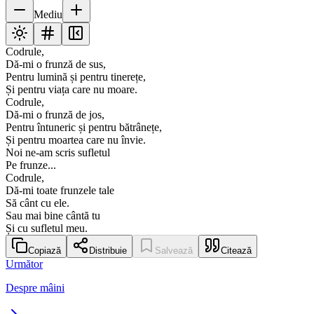
Mediu
Codrule,
Dă-mi o frunză de sus,
Pentru lumină și pentru tinerețe,
Și pentru viața care nu moare.
Codrule,
Dă-mi o frunză de jos,
Pentru întuneric și pentru bătrânețe,
Și pentru moartea care nu învie.
Noi ne-am scris sufletul
Pe frunze...
Codrule,
Dă-mi toate frunzele tale
Să cânt cu ele.
Sau mai bine cântă tu
Și cu sufletul meu.
Copiază
Distribuie
Salvează
Citează
Următor
Despre mâini