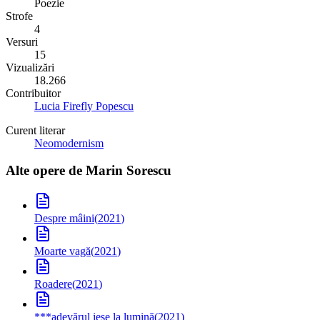
Poezie
Strofe
4
Versuri
15
Vizualizări
18.266
Contribuitor
Lucia Firefly Popescu
Curent literar
Neomodernism
Alte opere de
Marin Sorescu
Despre mâini
(
2021
)
Moarte vagă
(
2021
)
Roadere
(
2021
)
***
adevărul iese la lumină
(
2021
)