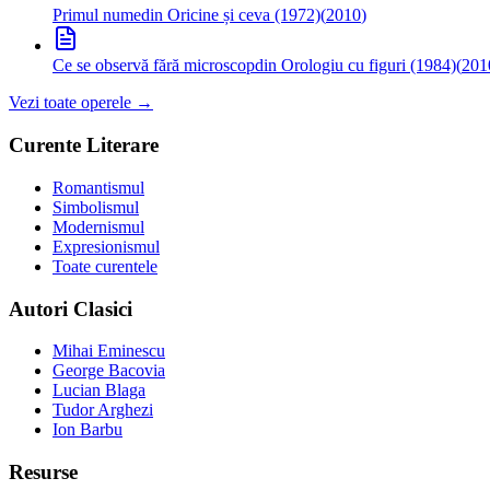
Primul nume
din Oricine și ceva (1972)
(
2010
)
Ce se observă fără microscop
din Orologiu cu figuri (1984)
(
201
Vezi toate operele →
Curente Literare
Romantismul
Simbolismul
Modernismul
Expresionismul
Toate curentele
Autori Clasici
Mihai Eminescu
George Bacovia
Lucian Blaga
Tudor Arghezi
Ion Barbu
Resurse