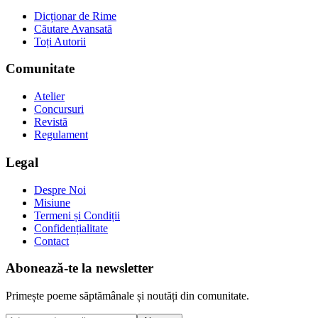
Dicționar de Rime
Căutare Avansată
Toți Autorii
Comunitate
Atelier
Concursuri
Revistă
Regulament
Legal
Despre Noi
Misiune
Termeni și Condiții
Confidențialitate
Contact
Abonează-te la newsletter
Primește poeme săptămânale și noutăți din comunitate.