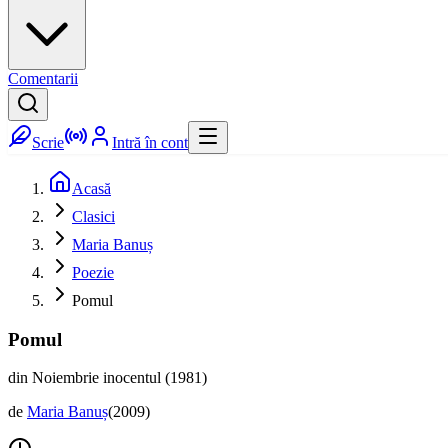
Comentarii
Scrie
Intră în cont
Acasă
Clasici
Maria Banuș
Poezie
Pomul
Pomul
din Noiembrie inocentul (1981)
de
Maria Banuș
(
2009
)