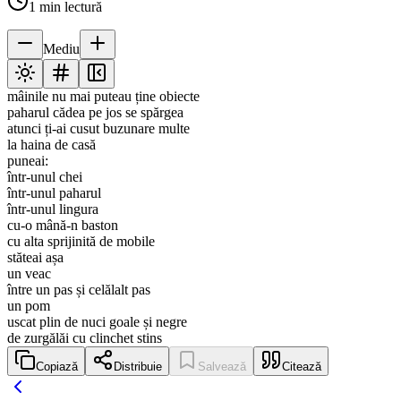
1
min lectură
Mediu
mâinile nu mai puteau ține obiecte
paharul cădea pe jos se spărgea
atunci ți-ai cusut buzunare multe
la haina de casă
puneai:
într-unul chei
într-unul paharul
într-unul lingura
cu-o mână-n baston
cu alta sprijinită de mobile
stăteai așa
un veac
între un pas și celălalt pas
un pom
uscat plin de nuci goale și negre
de zurgălăi cu clinchet stins
Copiază
Distribuie
Salvează
Citează