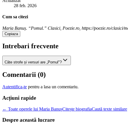
Actualizat
28 feb. 2026
Cum sa citezi
Maria Banuș. “Pomul.” Clasici, Poezie.ro, https://poezie.ro/clasici/
Copiaza
Intrebari frecvente
Câte strofe și versuri are „Pomul"?
Comentarii (
0
)
Autentifica-te
pentru a lasa un comentariu.
Acțiuni rapide
← Toate operele lui Maria Banuș
Citește biografia
Caută texte similare
Despre această lucrare