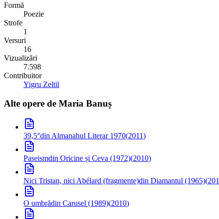
Formă
Poezie
Strofe
1
Versuri
16
Vizualizări
7.598
Contribuitor
Yigru Zeltil
Alte opere de
Maria Banuș
39,5°
din Almanahul Literar 1970
(
2011
)
Paseism
din Oricine și Ceva (1972)
(
2010
)
Nici Tristan, nici Abélard (fragmente)
din Diamantul (1965)
(
20
O umbră
din Carusel (1989)
(
2010
)