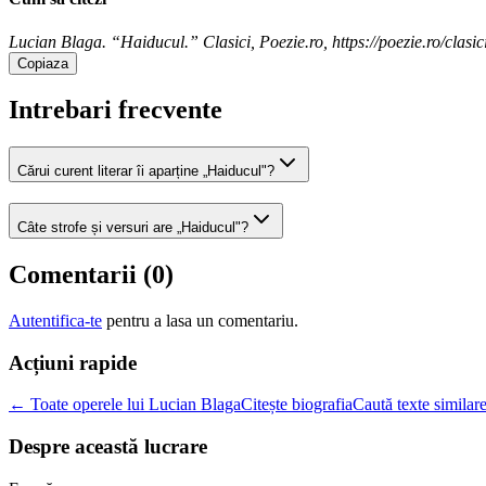
Lucian Blaga. “Haiducul.” Clasici, Poezie.ro, https://poezie.ro/clasi
Copiaza
Intrebari frecvente
Cărui curent literar îi aparține „Haiducul"?
Câte strofe și versuri are „Haiducul"?
Comentarii (
0
)
Autentifica-te
pentru a lasa un comentariu.
Acțiuni rapide
← Toate operele lui Lucian Blaga
Citește biografia
Caută texte similar
Despre această lucrare