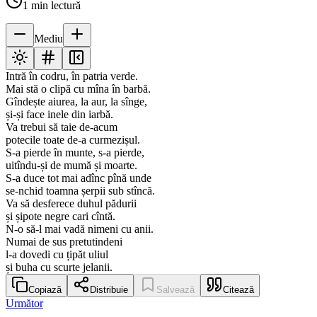
1
min lectură
Mediu
Intră în codru, în patria verde.
Mai stă o clipă cu mîna în barbă.
Gîndește aiurea, la aur, la sînge,
și-și face inele din iarbă.
Va trebui să taie de-acum
potecile toate de-a curmezișul.
S-a pierde în munte, s-a pierde,
uitîndu-și de mumă și moarte.
S-a duce tot mai adînc pînă unde
se-nchid toamna șerpii sub stîncă.
Va să desferece duhul pădurii
și șipote negre cari cîntă.
N-o să-l mai vadă nimeni cu anii.
Numai de sus pretutindeni
l-a dovedi cu țipăt uliul
și buha cu scurte jelanii.
Copiază
Distribuie
Salvează
Citează
Următor