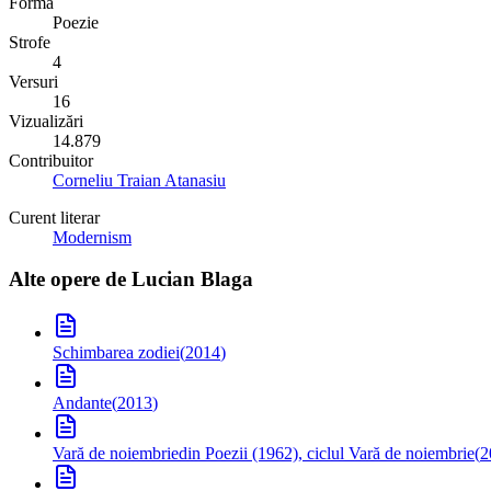
Formă
Poezie
Strofe
4
Versuri
16
Vizualizări
14.879
Contribuitor
Corneliu Traian Atanasiu
Curent literar
Modernism
Alte opere de
Lucian Blaga
Schimbarea zodiei
(
2014
)
Andante
(
2013
)
Vară de noiembrie
din Poezii (1962), ciclul Vară de noiembrie
(
2