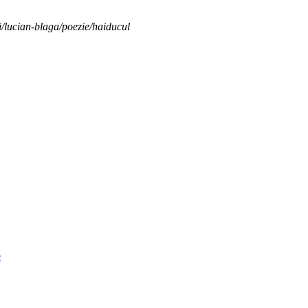
ci/lucian-blaga/poezie/haiducul
e