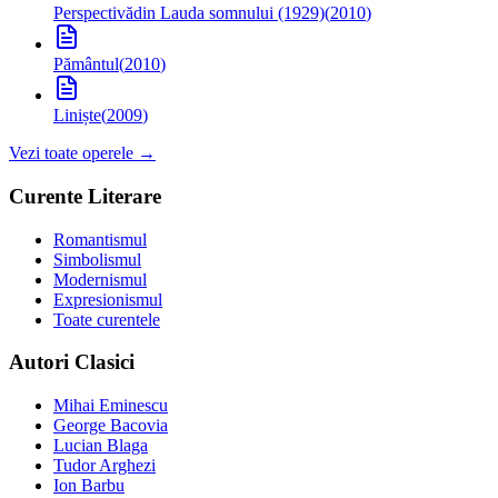
Perspectivă
din Lauda somnului (1929)
(
2010
)
Pământul
(
2010
)
Liniște
(
2009
)
Vezi toate operele →
Curente Literare
Romantismul
Simbolismul
Modernismul
Expresionismul
Toate curentele
Autori Clasici
Mihai Eminescu
George Bacovia
Lucian Blaga
Tudor Arghezi
Ion Barbu