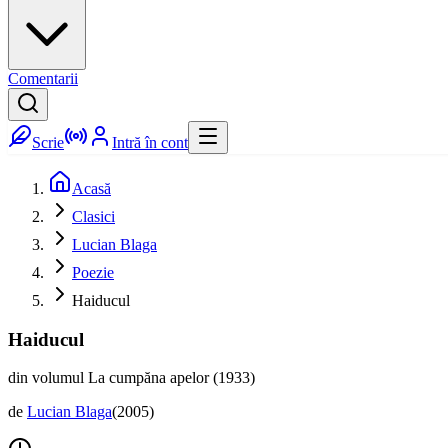
Comentarii
Scrie
Intră în cont
Acasă
Clasici
Lucian Blaga
Poezie
Haiducul
Haiducul
din volumul La cumpăna apelor (1933)
de
Lucian Blaga
(
2005
)