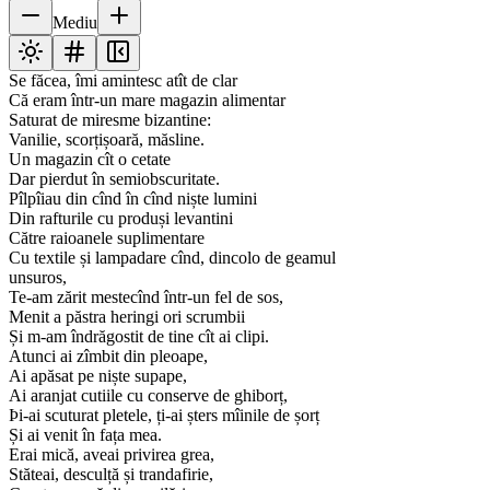
Mediu
Se făcea, îmi amintesc atît de clar
Că eram într-un mare magazin alimentar
Saturat de miresme bizantine:
Vanilie, scorțișoară, măsline.
Un magazin cît o cetate
Dar pierdut în semiobscuritate.
Pîlpîiau din cînd în cînd niște lumini
Din rafturile cu produși levantini
Către raioanele suplimentare
Cu textile și lampadare cînd, dincolo de geamul
unsuros,
Te-am zărit mestecînd într-un fel de sos,
Menit a păstra heringi ori scrumbii
Și m-am îndrăgostit de tine cît ai clipi.
Atunci ai zîmbit din pleoape,
Ai apăsat pe niște supape,
Ai aranjat cutiile cu conserve de ghiborț,
Þi-ai scuturat pletele, ți-ai șters mîinile de șorț
Și ai venit în fața mea.
Erai mică, aveai privirea grea,
Stăteai, desculță și trandafirie,