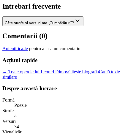
Intrebari frecvente
Câte strofe și versuri are „Cumpărături"?
Comentarii (
0
)
Autentifica-te
pentru a lasa un comentariu.
Acțiuni rapide
← Toate operele lui Leonid Dimov
Citește biografia
Caută texte
similare
Despre această lucrare
Formă
Poezie
Strofe
4
Versuri
34
Vizualizări