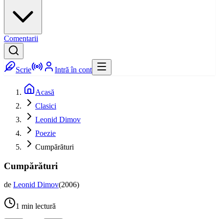
Comentarii
Scrie
Intră în cont
Acasă
Clasici
Leonid Dimov
Poezie
Cumpărături
Cumpărături
de
Leonid Dimov
(
2006
)
1
min lectură