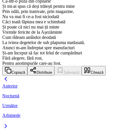
Ca-ntr-o poză din copilărie
Și mi-ai spus că deși trăiești pentru mine
Prin odăi, prin tramvaie, prin magazine,
Nu va mai fi ce-a fost niciodată
Căci toată făptura mea e schimbată
Și poate că nici nu mai ții minte
Vremile fericite de la Așezăminte
Cum rîdeam amîndoi deodată
La ivirea degetelor de sub plapuma matlasată.
Atunci m-am îndreptat spre manufacturi
Și-am început să fac tot felul de cumpărături
Fără alegere, fără rost,
Pentru anotimpurile care-au fost.
Copiază
Distribuie
Salvează
Citează
Anterior
Nocturnă
Următor
Arhimede