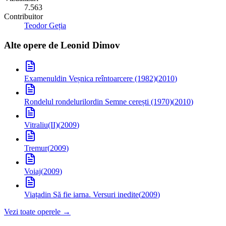
7.563
Contribuitor
Teodor Geția
Alte opere de
Leonid Dimov
Examenul
din Veșnica reîntoarcere (1982)
(
2010
)
Rondelul rondelurilor
din Semne cerești (1970)
(
2010
)
Vitraliu(II)
(
2009
)
Tremur
(
2009
)
Voiaj
(
2009
)
Viața
din Să fie iarna. Versuri inedite
(
2009
)
Vezi toate operele →