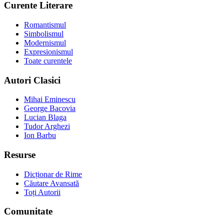
Curente Literare
Romantismul
Simbolismul
Modernismul
Expresionismul
Toate curentele
Autori Clasici
Mihai Eminescu
George Bacovia
Lucian Blaga
Tudor Arghezi
Ion Barbu
Resurse
Dicționar de Rime
Căutare Avansată
Toți Autorii
Comunitate