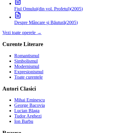
Fiul Omului
(din vol. Profetul)
(
2005
)
Despre Mâncare și Băutură
(
2005
)
Vezi toate operele →
Curente Literare
Romantismul
Simbolismul
Modernismul
Expresionismul
Toate curentele
Autori Clasici
Mihai Eminescu
George Bacovia
Lucian Blaga
Tudor Arghezi
Ion Barbu
Resurse