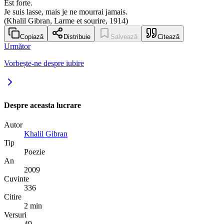
Est forte.
Je suis lasse, mais je ne mourrai jamais.
(Khalil Gibran, Larme et sourire, 1914)
Copiază
Distribuie
Salvează
Citează
Următor
Vorbește-ne despre iubire
Despre aceasta lucrare
Autor
Khalil Gibran
Tip
Poezie
An
2009
Cuvinte
336
Citire
2 min
Versuri
49