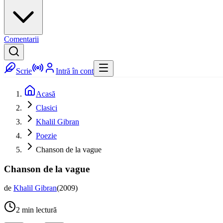
Comentarii
Scrie
Intră în cont
Acasă
Clasici
Khalil Gibran
Poezie
Chanson de la vague
Chanson de la vague
de
Khalil Gibran
(
2009
)
2
min lectură