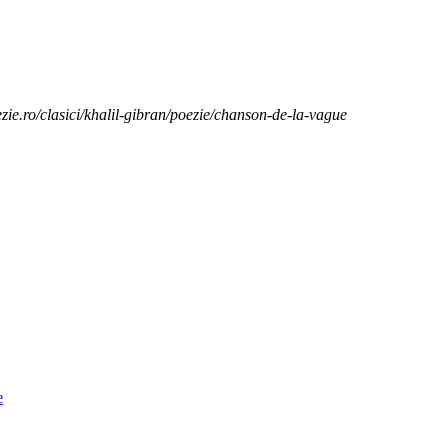
zie.ro/clasici/khalil-gibran/poezie/chanson-de-la-vague
e