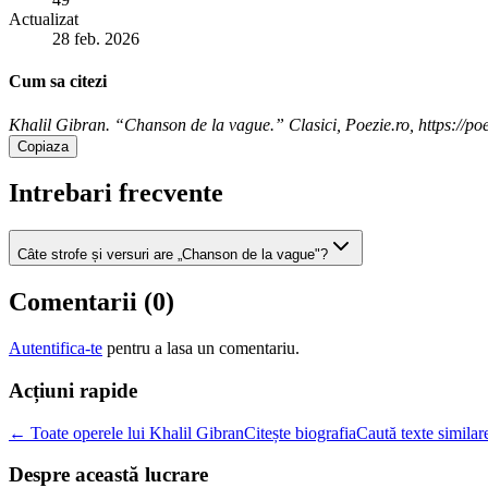
Actualizat
28 feb. 2026
Cum sa citezi
Khalil Gibran. “Chanson de la vague.” Clasici, Poezie.ro, https://poe
Copiaza
Intrebari frecvente
Câte strofe și versuri are „Chanson de la vague"?
Comentarii (
0
)
Autentifica-te
pentru a lasa un comentariu.
Acțiuni rapide
← Toate operele lui Khalil Gibran
Citește biografia
Caută texte similar
Despre această lucrare