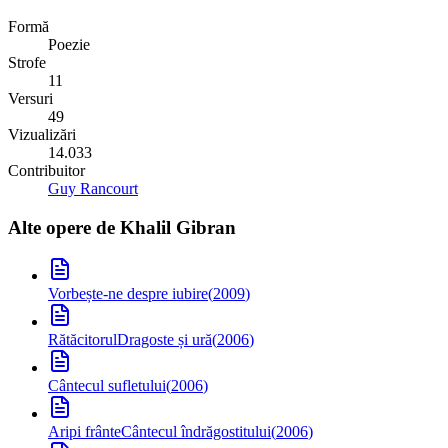
Formă
Poezie
Strofe
11
Versuri
49
Vizualizări
14.033
Contribuitor
Guy Rancourt
Alte opere de
Khalil Gibran
Vorbește-ne despre iubire
(
2009
)
Rătăcitorul
Dragoste și ură
(
2006
)
Cântecul sufletului
(
2006
)
Aripi frânte
Cântecul îndrăgostitului
(
2006
)