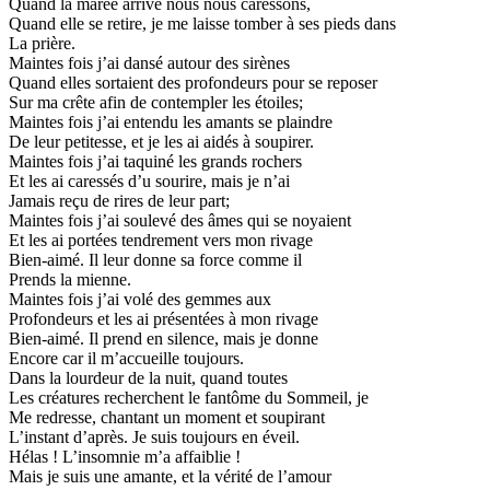
Quand la marée arrive nous nous caressons,
Quand elle se retire, je me laisse tomber à ses pieds dans
La prière.
Maintes fois j’ai dansé autour des sirènes
Quand elles sortaient des profondeurs pour se reposer
Sur ma crête afin de contempler les étoiles;
Maintes fois j’ai entendu les amants se plaindre
De leur petitesse, et je les ai aidés à soupirer.
Maintes fois j’ai taquiné les grands rochers
Et les ai caressés d’u sourire, mais je n’ai
Jamais reçu de rires de leur part;
Maintes fois j’ai soulevé des âmes qui se noyaient
Et les ai portées tendrement vers mon rivage
Bien-aimé. Il leur donne sa force comme il
Prends la mienne.
Maintes fois j’ai volé des gemmes aux
Profondeurs et les ai présentées à mon rivage
Bien-aimé. Il prend en silence, mais je donne
Encore car il m’accueille toujours.
Dans la lourdeur de la nuit, quand toutes
Les créatures recherchent le fantôme du Sommeil, je
Me redresse, chantant un moment et soupirant
L’instant d’après. Je suis toujours en éveil.
Hélas ! L’insomnie m’a affaiblie !
Mais je suis une amante, et la vérité de l’amour