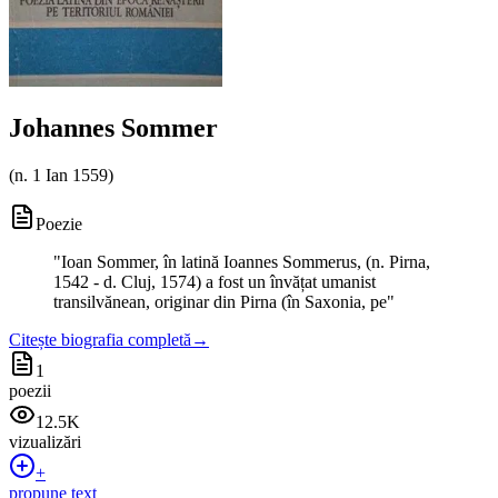
Johannes Sommer
(
n. 1 Ian 1559
)
Poezie
"
Ioan Sommer, în latină Ioannes Sommerus, (n. Pirna,
1542 - d. Cluj, 1574) a fost un învățat umanist
transilvănean, originar din Pirna (în Saxonia, pe
"
Citește biografia completă
→
1
poezii
12.5K
vizualizări
+
propune text