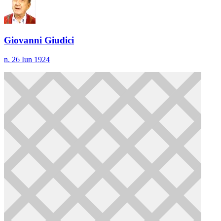
Giovanni Giudici
n. 26 Iun 1924