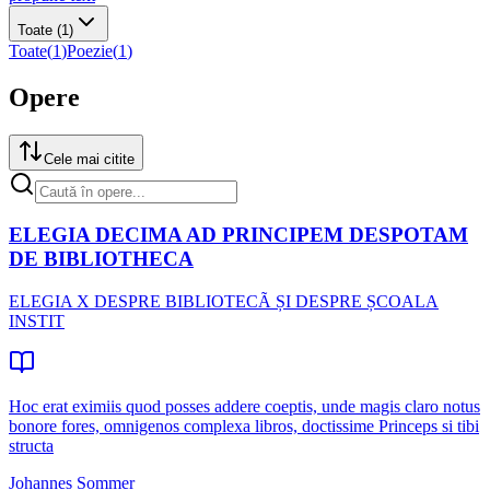
Toate
(1)
Toate
(
1
)
Poezie
(
1
)
Opere
Cele mai citite
ELEGIA DECIMA AD PRINCIPEM DESPOTAM
DE BIBLIOTHECA
ELEGIA X DESPRE BIBLIOTECÃ ȘI DESPRE ȘCOALA
INSTIT
Hoc erat eximiis quod posses addere coeptis, unde magis claro notus
bonore fores, omnigenos complexa libros, doctissime Princeps si tibi
structa
Johannes Sommer