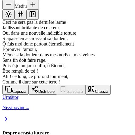
Mediu
Ceci ne sera pas la dernière larme
Jaillissant brûlante de ce cœur
Qui dans une nouvelle indicible torture
S’apaise en accroissant sa douleur.
Ô fais moi donc partout éternellement
Éprouver l’amour,
Même si la douleur dans mes nerfs et mes veines
Sans fin doit faire rage.
Puissé-je un jour enfin, ô Éternel,
Être rempli de toi !
Ah ! ce long, ce profond tourment,
Comme il dure sur cette terre !
Copiază
Distribuie
Salvează
Citează
Următor
Nezăbovind...
Despre aceasta lucrare