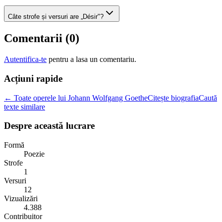
Câte strofe și versuri are „Désir"?
Comentarii (
0
)
Autentifica-te
pentru a lasa un comentariu.
Acțiuni rapide
← Toate operele lui Johann Wolfgang Goethe
Citește biografia
Caută
texte similare
Despre această lucrare
Formă
Poezie
Strofe
1
Versuri
12
Vizualizări
4.388
Contribuitor