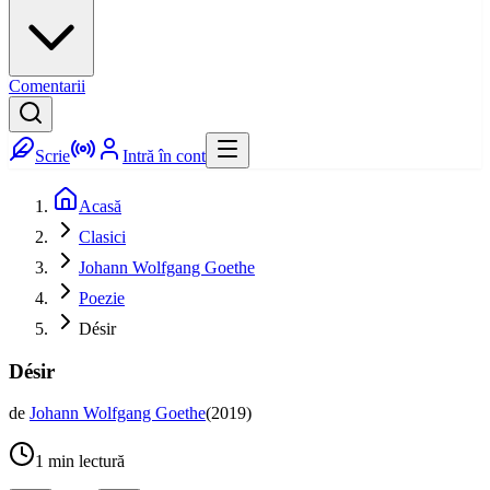
Comentarii
Scrie
Intră în cont
Acasă
Clasici
Johann Wolfgang Goethe
Poezie
Désir
Désir
de
Johann Wolfgang Goethe
(
2019
)
1
min lectură