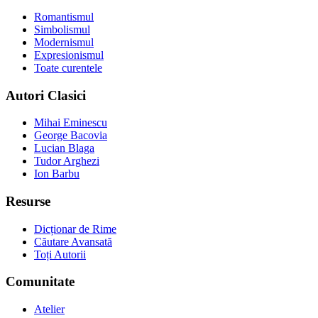
Romantismul
Simbolismul
Modernismul
Expresionismul
Toate curentele
Autori Clasici
Mihai Eminescu
George Bacovia
Lucian Blaga
Tudor Arghezi
Ion Barbu
Resurse
Dicționar de Rime
Căutare Avansată
Toți Autorii
Comunitate
Atelier