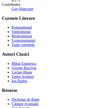
4.271
Contribuitor
Guy Rancourt
Curente Literare
Romantismul
Simbolismul
Modernismul
Expresionismul
Toate curentele
Autori Clasici
Mihai Eminescu
George Bacovia
Lucian Blaga
Tudor Arghezi
Ion Barbu
Resurse
Dicționar de Rime
Căutare Avansată