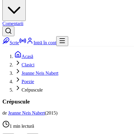
Comentarii
Scrie
Intră în cont
Acasă
Clasici
Jeanne Neis Nabert
Poezie
Crépuscule
Crépuscule
de
Jeanne Neis Nabert
(
2015
)
1
min lectură