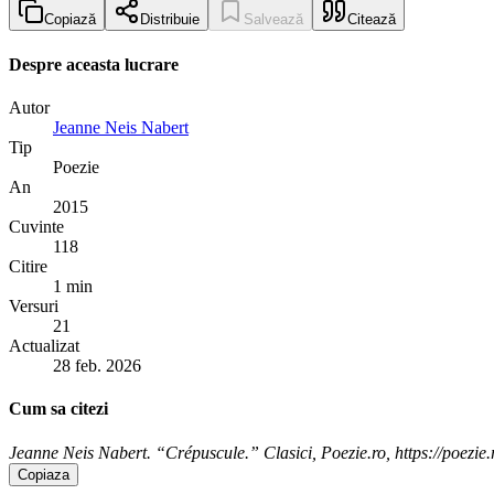
Copiază
Distribuie
Salvează
Citează
Despre aceasta lucrare
Autor
Jeanne Neis Nabert
Tip
Poezie
An
2015
Cuvinte
118
Citire
1 min
Versuri
21
Actualizat
28 feb. 2026
Cum sa citezi
Jeanne Neis Nabert. “Crépuscule.” Clasici, Poezie.ro, https://poezie.
Copiaza