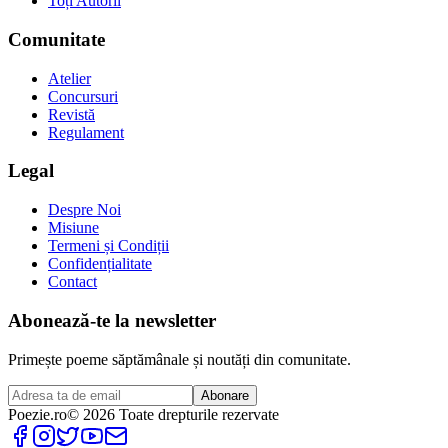
Toți Autorii
Comunitate
Atelier
Concursuri
Revistă
Regulament
Legal
Despre Noi
Misiune
Termeni și Condiții
Confidențialitate
Contact
Abonează-te la newsletter
Primește poeme săptămânale și noutăți din comunitate.
Abonare
Poezie
.ro
© 2026 Toate drepturile rezervate