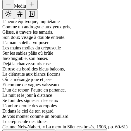
Mediu
L’heure équivoque, inquiétante
Comme un androgyne aux yeux gris,
Glisse, à travers les tamaris,
Son doux visage à double entente.
L’amant soleil a vu poser
Les mains molles du crépuscule
Sur les sables pâlis où brûle
Inextinguible, son baiser.
Déjà la chauve-souris rase
Et ruse au bord des bleus balcons,
La clématite aux blancs flocons
Où la mésange joue et jase
Et comme de vagues vaisseaux
L’un de retour, l’autre en partance,
La nuit et le jour à distance
Se font des signes sur les eaux
L’ombre croule des acropoles
Et dans le ciel de ton regard
Je vois monter comme un brouillard
Le crépuscule des idoles.
(Jeanne Neis-Nabert, « La mer» in Silences brisés, 1908, pp. 60-61)