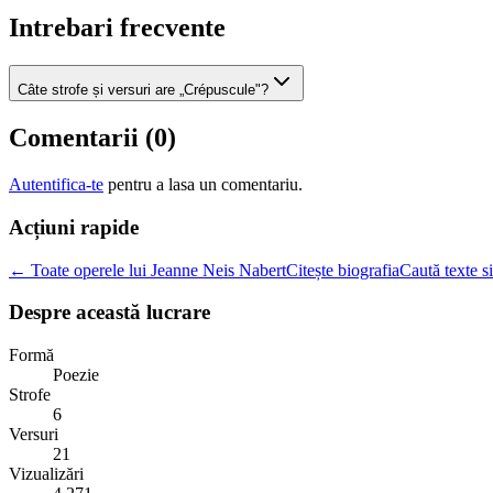
Intrebari frecvente
Câte strofe și versuri are „Crépuscule"?
Comentarii (
0
)
Autentifica-te
pentru a lasa un comentariu.
Acțiuni rapide
← Toate operele lui Jeanne Neis Nabert
Citește biografia
Caută texte s
Despre această lucrare
Formă
Poezie
Strofe
6
Versuri
21
Vizualizări