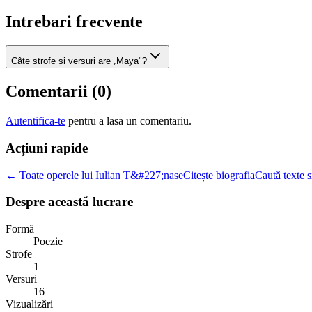
Intrebari frecvente
Câte strofe și versuri are „Maya"?
Comentarii (
0
)
Autentifica-te
pentru a lasa un comentariu.
Acțiuni rapide
← Toate operele lui Iulian T&#227;nase
Citește biografia
Caută texte s
Despre această lucrare
Formă
Poezie
Strofe
1
Versuri
16
Vizualizări