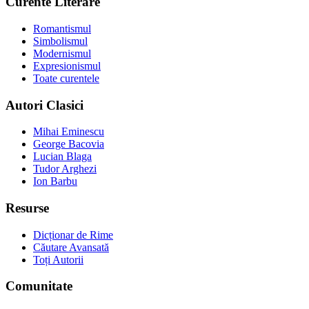
Curente Literare
Romantismul
Simbolismul
Modernismul
Expresionismul
Toate curentele
Autori Clasici
Mihai Eminescu
George Bacovia
Lucian Blaga
Tudor Arghezi
Ion Barbu
Resurse
Dicționar de Rime
Căutare Avansată
Toți Autorii
Comunitate