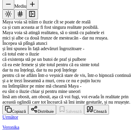
Mediu
Maya voia să trăim o iluzie cît se poate de reală
ca și cum aceasta ar fi fost singura realitate posibilă.
Maya voia să atingă realitatea, să o simtă cu palmele ei
mici și albe ca două frunze de mesteacăn - dar nu reușea.
Începea să plîngă atunci
și îmi spunea în față adevăruri îngrozitoare -
că totul este o iluzie
că existența stă pe un butoi de praf și pulbere
că ea este femeie și știe totul pentru că ea simte totul
dar tu nu înțelegi, dar tu nu poți înțelege
pentru că ne aflăm într-o veșnică stare de vis, într-o hipnoză continuă
și a te trezi înseamnă a muri, ceea ce nu e puțin lucru
nu întîmplător pe mine mă cheamă Maya -
eu sînt o iluzie chiar și pentru mine uneori
însă am obosit, am obosit, așa că voi fugi, voi evada în realitate prin
această oglindă care tot încearcă să îmi imite gesturile, și nu reușește.
Copiază
Distribuie
Salvează
Citează
Următor
Veronika