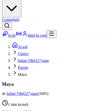
Comentarii
Scrie
Intră în cont
Acasă
Clasici
Iulian T&#227;nase
Poezie
Maya
Maya
de
Iulian T&#227;nase
(
2005
)
1
min lectură