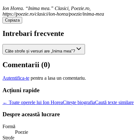
Ion Horea. “Inima mea.” Clasici, Poezie.ro,
https://poezie.ro/clasici/ion-horea/poezie/inima-mea
Copiaza
Intrebari frecvente
Câte strofe și versuri are „Inima mea"?
Comentarii (
0
)
Autentifica-te
pentru a lasa un comentariu.
Acțiuni rapide
← Toate operele lui Ion Horea
Citește biografia
Caută texte similare
Despre această lucrare
Formă
Poezie
Strofe