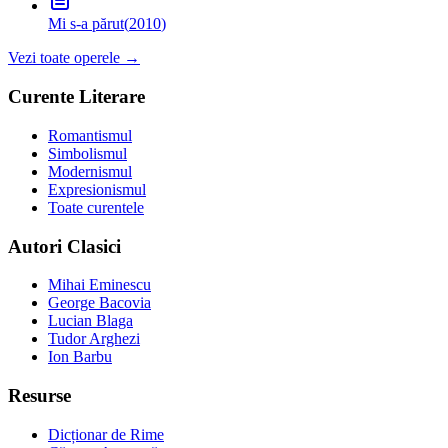
Mi s-a părut
(
2010
)
Vezi toate operele →
Curente Literare
Romantismul
Simbolismul
Modernismul
Expresionismul
Toate curentele
Autori Clasici
Mihai Eminescu
George Bacovia
Lucian Blaga
Tudor Arghezi
Ion Barbu
Resurse
Dicționar de Rime