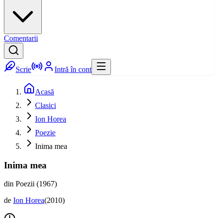
Comentarii
Scrie
Intră în cont
Acasă
Clasici
Ion Horea
Poezie
Inima mea
Inima mea
din Poezii (1967)
de
Ion Horea
(
2010
)