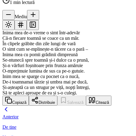
1
min lectură
Mediu
Inima mea de-o vreme o simt într-adevăr
Că-n fiecare toamnă se coace ca un măr.
În clipele grăbite din zile lungi de vară
O simt cum se-mplinește-n tăcere ca o pară –
Inima mea cu pomii grădinii dimpreună
Se-ntunecă spre toamnă și-i dulce ca o prună,
Și-n vărfuri foșnitoare prin frunza amăruie
O-mprejmuie lumina de sus ca pe-o gutuie.
Inim mea se sparge cu pocnet ca o nucă,
De-i toamnamai târzie și umbra mai pe ducă,
Și-așteaptă ca un strugur pe viță, nopți întregi,
Să te apleci aproape de ea și s-o culegi.
Copiază
Distribuie
Salvează
Citează
Anterior
De tine