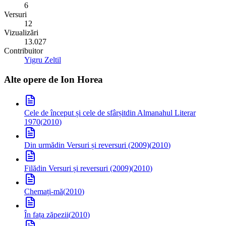
6
Versuri
12
Vizualizări
13.027
Contribuitor
Yigru Zeltil
Alte opere de
Ion Horea
Cele de început și cele de sfârșit
din Almanahul Literar
1970
(
2010
)
Din urmă
din Versuri și reversuri (2009)
(
2010
)
Filă
din Versuri și reversuri (2009)
(
2010
)
Chemați-mă
(
2010
)
În fața zăpezii
(
2010
)