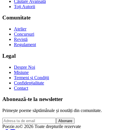
Căutare Avansată
Toți Autorii
Comunitate
Atelier
Concursuri
Revistă
Regulament
Legal
Despre Noi
Misiune
Termeni și Condiții
Confidențialitate
Contact
Abonează-te la newsletter
Primește poeme săptămânale și noutăți din comunitate.
Abonare
Poezie
.ro
© 2026 Toate drepturile rezervate