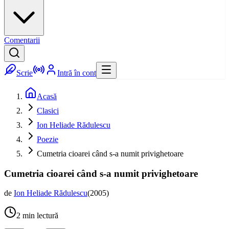
Comentarii
Scrie
Intră în cont
Acasă
Clasici
Ion Heliade Rădulescu
Poezie
Cumetria cioarei când s-a numit privighetoare
Cumetria cioarei când s-a numit privighetoare
de
Ion Heliade Rădulescu
(
2005
)
2
min lectură