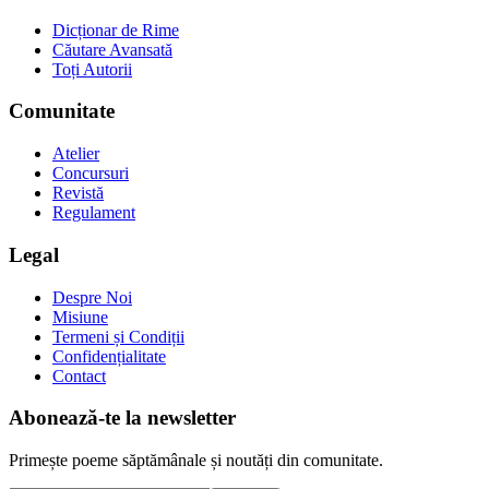
Dicționar de Rime
Căutare Avansată
Toți Autorii
Comunitate
Atelier
Concursuri
Revistă
Regulament
Legal
Despre Noi
Misiune
Termeni și Condiții
Confidențialitate
Contact
Abonează-te la newsletter
Primește poeme săptămânale și noutăți din comunitate.