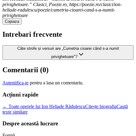
privighetoare.” Clasici, Poezie.ro, https://poezie.ro/clasici/ion-
heliade-radulescu/poezie/cumetria-cioarei-cand-s-a-numit-
privighetoare
Copiaza
Intrebari frecvente
Câte strofe și versuri are „Cumetria cioarei când s-a numit
privighetoare"?
Comentarii (
0
)
Autentifica-te
pentru a lasa un comentariu.
Acțiuni rapide
← Toate operele lui Ion Heliade Rădulescu
Citește biografia
Caută
texte similare
Despre această lucrare
Formă