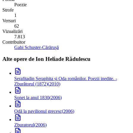
Poezie
Strofe
1
Versuri
62
Vizualizări
7.813
Contribuitor
Gabi Schuster-Cărărușă
Alte opere de
Ion Heliade Rădulescu
Serafita
din Seraphita și Oda românilor. Poezii inedite. -
Zburătorul (1872)
(
2010
)
Sonet la anul 1830
(
2006
)
Odă la pavilionul grecesc
(
2006
)
Zburatorul
(
2006
)