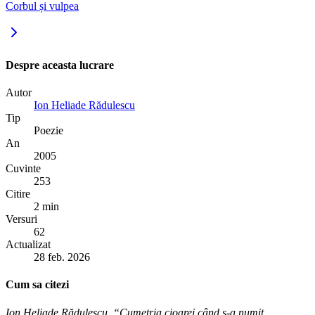
Corbul și vulpea
Despre aceasta lucrare
Autor
Ion Heliade Rădulescu
Tip
Poezie
An
2005
Cuvinte
253
Citire
2 min
Versuri
62
Actualizat
28 feb. 2026
Cum sa citezi
Ion Heliade Rădulescu. “Cumetria cioarei când s-a numit