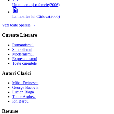
Un muieroi și o femeie
(
2006
)
La moartea lui Cârlova
(
2006
)
Vezi toate operele →
Curente Literare
Romantismul
Simbolismul
Modernismul
Expresionismul
Toate curentele
Autori Clasici
Mihai Eminescu
George Bacovia
Lucian Blaga
Tudor Arghezi
Ion Barbu
Resurse