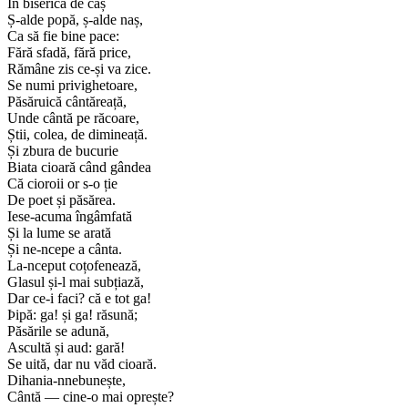
În biserica de caș
Ș-alde popă, ș-alde naș,
Ca să fie bine pace:
Fără sfadă, fără price,
Rămâne zis ce-și va zice.
Se numi privighetoare,
Păsăruică cântăreață,
Unde cântă pe răcoare,
Știi, colea, de dimineață.
Și zbura de bucurie
Biata cioară când gândea
Că cioroii or s-o ție
De poet și păsărea.
Iese-acuma îngâmfată
Și la lume se arată
Și ne-ncepe a cânta.
La-nceput coțofenează,
Glasul și-l mai subțiază,
Dar ce-i faci? că e tot ga!
Þipă: ga! și ga! răsună;
Păsările se adună,
Ascultă și aud: gară!
Se uită, dar nu văd cioară.
Dihania-nnebunește,
Cântă — cine-o mai oprește?