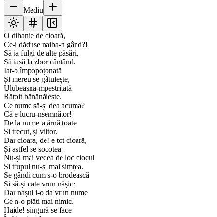
Mediu
O dihanie de cioară,
Ce-i dăduse naiba-n gând?!
Să ia fulgi de alte păsări,
Să iasă la zbor cântând.
Iat-o împopoțonată
Și mereu se gâtuiește,
Ulubeasna-mpestrițată
Rățoit bănănăiește.
Ce nume să-și dea acuma?
Că e lucru-nsemnător!
De la nume-atârnă toate
Și trecut, și viitor.
Dar cioara, de! e tot cioară,
Și astfel se socotea:
Nu-și mai vedea de loc ciocul
Și trupul nu-și mai simțea.
Se gândi cum s-o brodească
Și să-și cate vrun nășic:
Dar nașul i-o da vrun nume
Ce n-o plăti mai nimic.
Haide! singură se face