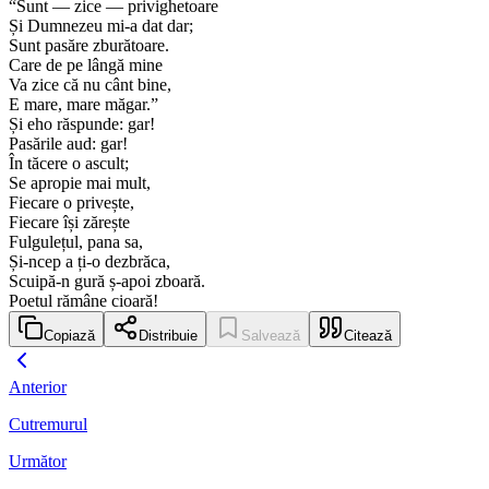
“Sunt — zice — privighetoare
Și Dumnezeu mi-a dat dar;
Sunt pasăre zburătoare.
Care de pe lângă mine
Va zice că nu cânt bine,
E mare, mare măgar.”
Și eho răspunde: gar!
Pasările aud: gar!
În tăcere o ascult;
Se apropie mai mult,
Fiecare o privește,
Fiecare își zărește
Fulgulețul, pana sa,
Și-ncep a ți-o dezbrăca,
Scuipă-n gură ș-apoi zboară.
Poetul rămâne cioară!
Copiază
Distribuie
Salvează
Citează
Anterior
Cutremurul
Următor