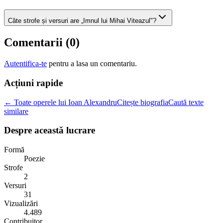
Câte strofe și versuri are „Imnul lui Mihai Viteazul"?
Comentarii (
0
)
Autentifica-te
pentru a lasa un comentariu.
Acțiuni rapide
← Toate operele lui Ioan Alexandru
Citește biografia
Caută texte
similare
Despre această lucrare
Formă
Poezie
Strofe
2
Versuri
31
Vizualizări
4.489
Contribuitor