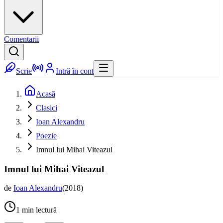
Comentarii
Scrie
Intră în cont
Acasă
Clasici
Ioan Alexandru
Poezie
Imnul lui Mihai Viteazul
Imnul lui Mihai Viteazul
de
Ioan Alexandru
(
2018
)
1
min lectură