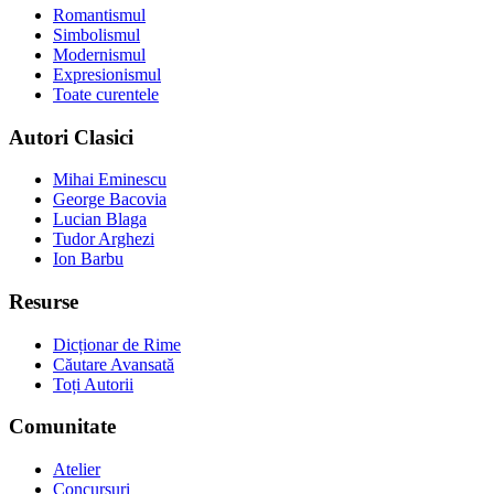
Romantismul
Simbolismul
Modernismul
Expresionismul
Toate curentele
Autori Clasici
Mihai Eminescu
George Bacovia
Lucian Blaga
Tudor Arghezi
Ion Barbu
Resurse
Dicționar de Rime
Căutare Avansată
Toți Autorii
Comunitate
Atelier
Concursuri