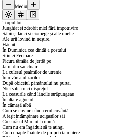
Mediu
Trupul lui
Junghiat și zdrobit miel fără împotrivire
Săbii și lănci și ciomege și alte unelte
Ale urii lovind în neștire.
Hăcuit
În Duminica cea dintâi a postului
Sfintei Fecioare
Picura tămâia de jertfă pe
Jarul din sanctuare
La culesul psalmilor de utrenie
În revărsatul zorilor
După obiceiul pământului nu purtai
Nici sabia nici disprețul
La ceasurile când lăncile străpungeau
În altare agnețul
În cămașă albă
Cum se cuvine când cerul cuvântă
A ieșit întâmpinare ucigașilor săi
Cu surâsul Mirelui la nuntă
Cum nu era îngăduit să te atingi
Cu o noapte înainte de propria ta muiere