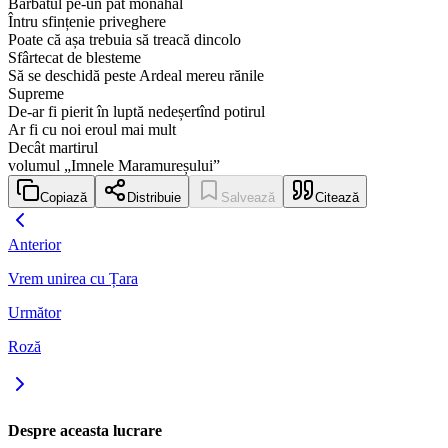
Bărbatul pe-un pat monahal
Întru sfințenie priveghere
Poate că așa trebuia să treacă dincolo
Sfârtecat de blesteme
Să se deschidă peste Ardeal mereu rănile
Supreme
De-ar fi pierit în luptă nedeșertînd potirul
Ar fi cu noi eroul mai mult
Decât martirul
volumul „Imnele Maramureșului”
Copiază
Distribuie
Salvează
Citează
Anterior
Vrem unirea cu Țara
Următor
Roză
Despre aceasta lucrare