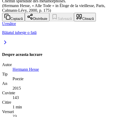
Chemin splendide des métamorphoses.
(Hermann Hesse, « Alle Tode » in Éloge de la vieillesse, Paris,
Calmann-Lévy, 2000, p. 175)
Copiază
Distribuie
Salvează
Citează
Următor
Băiatul iubește o fată
Despre aceasta lucrare
Autor
Hermann Hesse
Tip
Poezie
An
2015
Cuvinte
143
Citire
1 min
Versuri
23