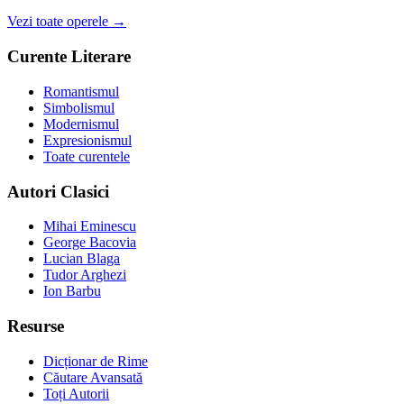
Vezi toate operele →
Curente Literare
Romantismul
Simbolismul
Modernismul
Expresionismul
Toate curentele
Autori Clasici
Mihai Eminescu
George Bacovia
Lucian Blaga
Tudor Arghezi
Ion Barbu
Resurse
Dicționar de Rime
Căutare Avansată
Toți Autorii