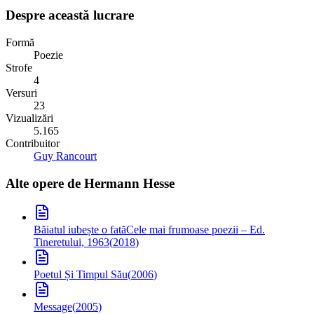
Despre această lucrare
Formă
Poezie
Strofe
4
Versuri
23
Vizualizări
5.165
Contribuitor
Guy Rancourt
Alte opere de
Hermann Hesse
Băiatul iubește o fată
Cele mai frumoase poezii – Ed.
Tineretului, 1963
(
2018
)
Poetul Și Timpul Său
(
2006
)
Message
(
2005
)