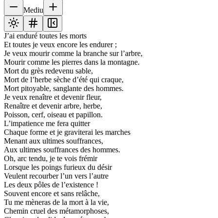
Mediu
J’ai enduré toutes les morts
Et toutes je veux encore les endurer ;
Je veux mourir comme la branche sur l’arbre,
Mourir comme les pierres dans la montagne.
Mort du grès redevenu sable,
Mort de l’herbe sèche d’été qui craque,
Mort pitoyable, sanglante des hommes.
Je veux renaître et devenir fleur,
Renaître et devenir arbre, herbe,
Poisson, cerf, oiseau et papillon.
L’impatience me fera quitter
Chaque forme et je graviterai les marches
Menant aux ultimes souffrances,
Aux ultimes souffrances des hommes.
Oh, arc tendu, je te vois frémir
Lorsque les poings furieux du désir
Veulent recourber l’un vers l’autre
Les deux pôles de l’existence !
Souvent encore et sans relâche,
Tu me mèneras de la mort à la vie,
Chemin cruel des métamorphoses,