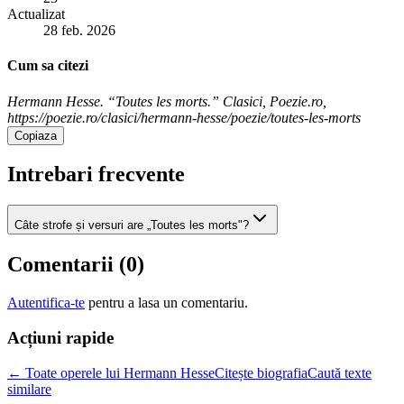
Actualizat
28 feb. 2026
Cum sa citezi
Hermann Hesse. “Toutes les morts.” Clasici, Poezie.ro,
https://poezie.ro/clasici/hermann-hesse/poezie/toutes-les-morts
Copiaza
Intrebari frecvente
Câte strofe și versuri are „Toutes les morts"?
Comentarii (
0
)
Autentifica-te
pentru a lasa un comentariu.
Acțiuni rapide
← Toate operele lui Hermann Hesse
Citește biografia
Caută texte
similare