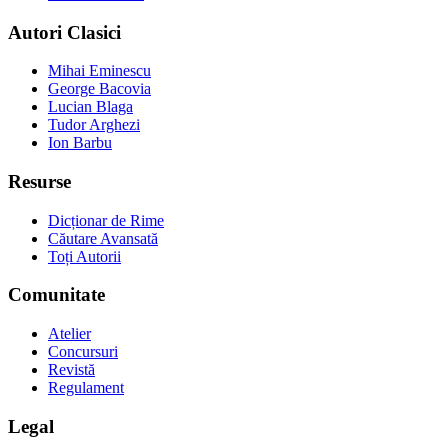
Autori Clasici
Mihai Eminescu
George Bacovia
Lucian Blaga
Tudor Arghezi
Ion Barbu
Resurse
Dicționar de Rime
Căutare Avansată
Toți Autorii
Comunitate
Atelier
Concursuri
Revistă
Regulament
Legal