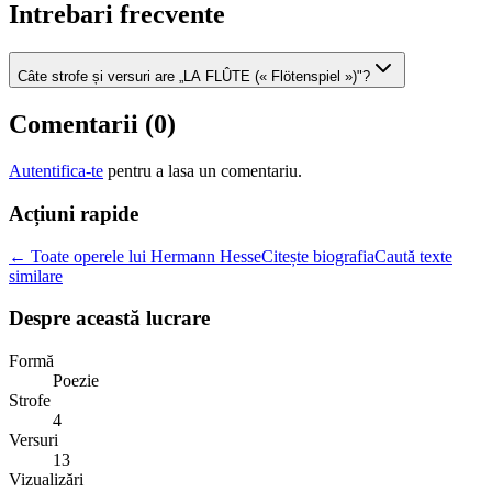
Intrebari frecvente
Câte strofe și versuri are „LA FLÛTE (« Flötenspiel »)"?
Comentarii (
0
)
Autentifica-te
pentru a lasa un comentariu.
Acțiuni rapide
← Toate operele lui Hermann Hesse
Citește biografia
Caută texte
similare
Despre această lucrare
Formă
Poezie
Strofe
4
Versuri
13
Vizualizări