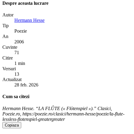
Despre aceasta lucrare
Autor
Hermann Hesse
Tip
Poezie
An
2006
Cuvinte
71
Citire
1 min
Versuri
13
Actualizat
28 feb. 2026
Cum sa citezi
Hermann Hesse. “LA FLÛTE (« Flötenspiel »).” Clasici,
Poezie.ro, https://poezie.ro/clasici/hermann-hesse/poezie/la-flute-
lessless-flotenspiel-greatergreater
Copiaza