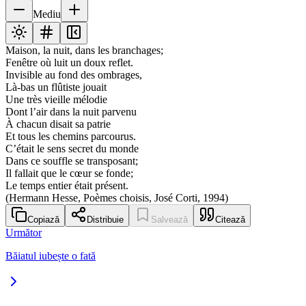
Mediu
Maison, la nuit, dans les branchages;
Fenêtre où luit un doux reflet.
Invisible au fond des ombrages,
Là-bas un flûtiste jouait
Une très vieille mélodie
Dont l’air dans la nuit parvenu
À chacun disait sa patrie
Et tous les chemins parcourus.
C’était le sens secret du monde
Dans ce souffle se transposant;
Il fallait que le cœur se fonde;
Le temps entier était présent.
(Hermann Hesse, Poèmes choisis, José Corti, 1994)
Copiază
Distribuie
Salvează
Citează
Următor
Băiatul iubește o fată