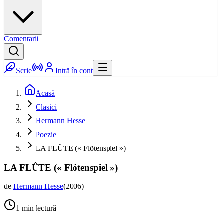
Comentarii
Scrie
Intră în cont
Acasă
Clasici
Hermann Hesse
Poezie
LA FLÛTE (« Flötenspiel »)
LA FLÛTE (« Flötenspiel »)
de
Hermann Hesse
(
2006
)
1
min lectură