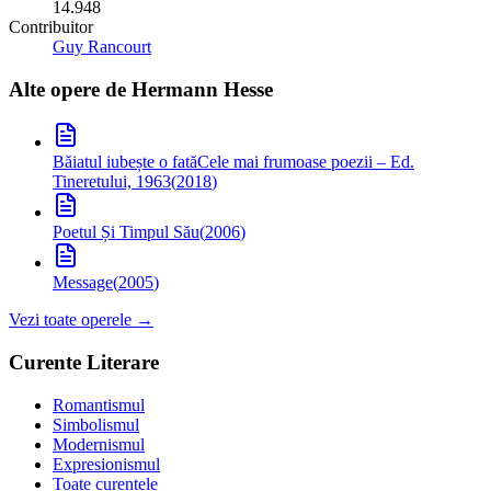
14.948
Contribuitor
Guy Rancourt
Alte opere de
Hermann Hesse
Băiatul iubește o fată
Cele mai frumoase poezii – Ed.
Tineretului, 1963
(
2018
)
Poetul Și Timpul Său
(
2006
)
Message
(
2005
)
Vezi toate operele →
Curente Literare
Romantismul
Simbolismul
Modernismul
Expresionismul
Toate curentele