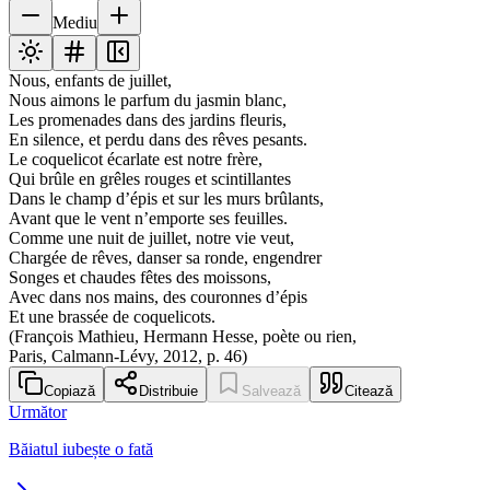
Mediu
Nous, enfants de juillet,
Nous aimons le parfum du jasmin blanc,
Les promenades dans des jardins fleuris,
En silence, et perdu dans des rêves pesants.
Le coquelicot écarlate est notre frère,
Qui brûle en grêles rouges et scintillantes
Dans le champ d’épis et sur les murs brûlants,
Avant que le vent n’emporte ses feuilles.
Comme une nuit de juillet, notre vie veut,
Chargée de rêves, danser sa ronde, engendrer
Songes et chaudes fêtes des moissons,
Avec dans nos mains, des couronnes d’épis
Et une brassée de coquelicots.
(François Mathieu, Hermann Hesse, poète ou rien,
Paris, Calmann-Lévy, 2012, p. 46)
Copiază
Distribuie
Salvează
Citează
Următor
Băiatul iubește o fată