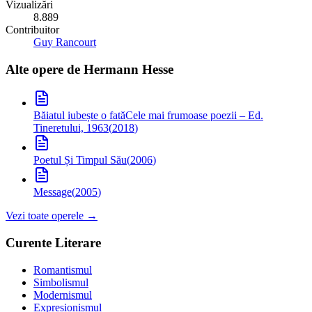
Vizualizări
8.889
Contribuitor
Guy Rancourt
Alte opere de
Hermann Hesse
Băiatul iubește o fată
Cele mai frumoase poezii – Ed.
Tineretului, 1963
(
2018
)
Poetul Și Timpul Său
(
2006
)
Message
(
2005
)
Vezi toate operele →
Curente Literare
Romantismul
Simbolismul
Modernismul
Expresionismul