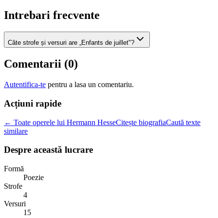
Intrebari frecvente
Câte strofe și versuri are „Enfants de juillet"?
Comentarii (
0
)
Autentifica-te
pentru a lasa un comentariu.
Acțiuni rapide
← Toate operele lui Hermann Hesse
Citește biografia
Caută texte
similare
Despre această lucrare
Formă
Poezie
Strofe
4
Versuri
15