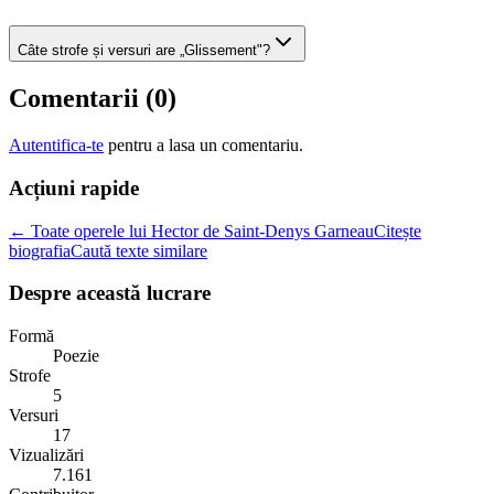
Câte strofe și versuri are „Glissement"?
Comentarii (
0
)
Autentifica-te
pentru a lasa un comentariu.
Acțiuni rapide
← Toate operele lui Hector de Saint-Denys Garneau
Citește
biografia
Caută texte similare
Despre această lucrare
Formă
Poezie
Strofe
5
Versuri
17
Vizualizări
7.161