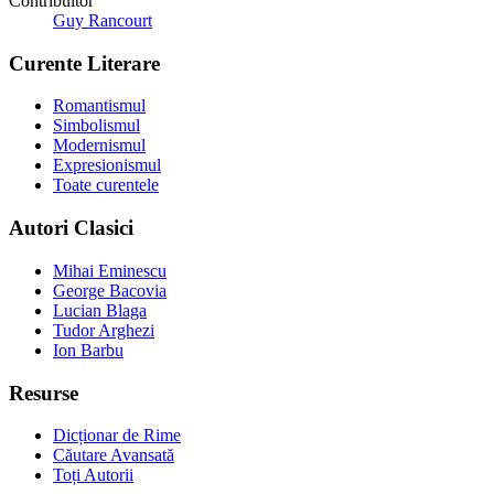
Contribuitor
Guy Rancourt
Curente Literare
Romantismul
Simbolismul
Modernismul
Expresionismul
Toate curentele
Autori Clasici
Mihai Eminescu
George Bacovia
Lucian Blaga
Tudor Arghezi
Ion Barbu
Resurse
Dicționar de Rime
Căutare Avansată
Toți Autorii