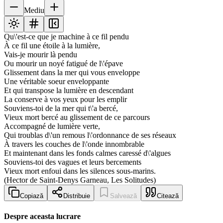
Mediu
Qu\'est-ce que je machine à ce fil pendu
À ce fil une étoile à la lumière,
Vais-je mourir là pendu
Ou mourir un noyé fatigué de l\'épave
Glissement dans la mer qui vous enveloppe
Une véritable soeur enveloppante
Et qui transpose la lumière en descendant
La conserve à vos yeux pour les emplir
Souviens-toi de la mer qui t\'a bercé,
Vieux mort bercé au glissement de ce parcours
Accompagné de lumière verte,
Qui troublas d\'un remous l\'ordonnance de ses réseaux
À travers les couches de l\'onde innombrable
Et maintenant dans les fonds calmes caressé d\'algues
Souviens-toi des vagues et leurs bercements
Vieux mort enfoui dans les silences sous-marins.
(Hector de Saint-Denys Garneau, Les Solitudes)
Copiază
Distribuie
Salvează
Citează
Despre aceasta lucrare