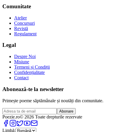
Comunitate
Atelier
Concursuri
Revistă
Regulament
Legal
Despre Noi
Misiune
Termeni și Condiții
Confidențialitate
Contact
Abonează-te la newsletter
Primește poeme săptămânale și noutăți din comunitate.
Abonare
Poezie
.ro
© 2026 Toate drepturile rezervate
Limbă: