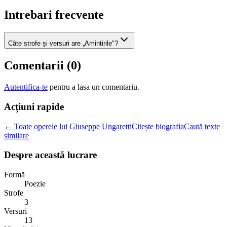
Intrebari frecvente
Câte strofe și versuri are „Amintirile"?
Comentarii (
0
)
Autentifica-te
pentru a lasa un comentariu.
Acțiuni rapide
← Toate operele lui Giuseppe Ungaretti
Citește biografia
Caută texte
similare
Despre această lucrare
Formă
Poezie
Strofe
3
Versuri
13