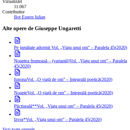
Vizualizări
11.067
Contribuitor
Bot Eugen Iulian
Alte opere de
Giuseppe Ungaretti
Pe jumătate adormit
Vol. „Viața unui om” – Paralela 45
(
2020
)
Noaptea frumoasă – (variantă)
Vol. „Viața unui om” – Paralela
45
(
2020
)
Iunona
Vol. „O viață de om” – Integrală poetică
(
2020
)
Noapte
Vol. „O viață de om” – Integrală poetică
(
2020
)
Plictiseală**
Vol. „Viața unui om” – Paralela 45
(
2020
)
Izvor*
Vol. „Viața unui om” – Paralela 45
(
2020
)
Vezi toate operele →