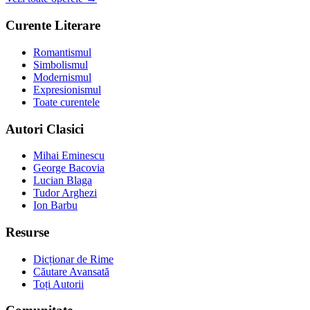
Curente Literare
Romantismul
Simbolismul
Modernismul
Expresionismul
Toate curentele
Autori Clasici
Mihai Eminescu
George Bacovia
Lucian Blaga
Tudor Arghezi
Ion Barbu
Resurse
Dicționar de Rime
Căutare Avansată
Toți Autorii