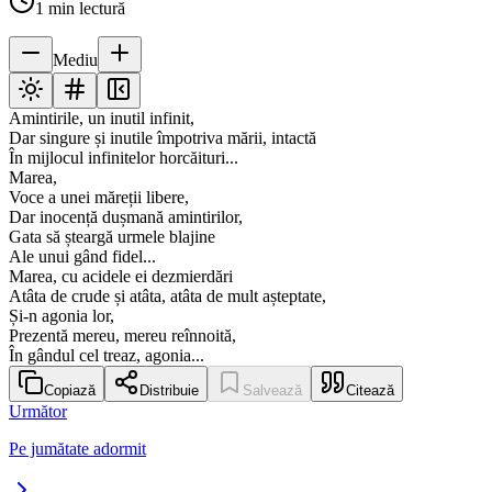
1
min lectură
Mediu
Amintirile, un inutil infinit,
Dar singure și inutile împotriva mării, intactă
În mijlocul infinitelor horcăituri...
Marea,
Voce a unei măreții libere,
Dar inocență dușmană amintirilor,
Gata să șteargă urmele blajine
Ale unui gând fidel...
Marea, cu acidele ei dezmierdări
Atâta de crude și atâta, atâta de mult așteptate,
Și-n agonia lor,
Prezentă mereu, mereu reînnoită,
În gândul cel treaz, agonia...
Copiază
Distribuie
Salvează
Citează
Următor
Pe jumătate adormit