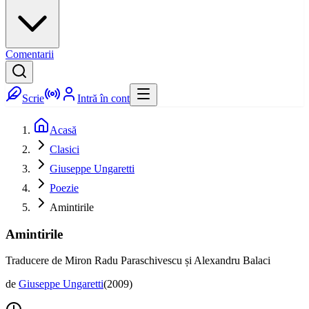
Comentarii
Scrie
Intră în cont
Acasă
Clasici
Giuseppe Ungaretti
Poezie
Amintirile
Amintirile
Traducere de Miron Radu Paraschivescu și Alexandru Balaci
de
Giuseppe Ungaretti
(
2009
)