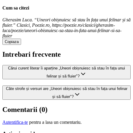
Cum sa citezi
Gherasim Luca. “Uneori obișnuiesc să stau în fața unui felinar și să
fluier.” Clasici, Poezie.ro, https://poezie.ro/clasici/gherasim-
luca/poezie/uneori-obisnuiesc-sa-stau-in-fata-unui-felinar-si-sa-
fluier
Copiaza
Intrebari frecvente
Cărui curent literar îi aparține „Uneori obișnuiesc să stau în fața unui
felinar și să fluier"?
Câte strofe și versuri are „Uneori obișnuiesc să stau în fața unui felinar
și să fluier"?
Comentarii (
0
)
Autentifica-te
pentru a lasa un comentariu.