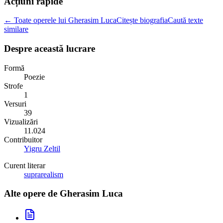
Acțiuni rapide
← Toate operele lui Gherasim Luca
Citește biografia
Caută texte
similare
Despre această lucrare
Formă
Poezie
Strofe
1
Versuri
39
Vizualizări
11.024
Contribuitor
Yigru Zeltil
Curent literar
suprarealism
Alte opere de
Gherasim Luca