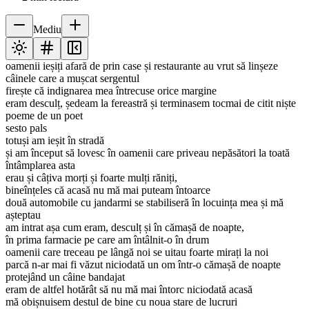
Mediu
oamenii ieșiți afară de prin case și restaurante au vrut să linșeze
câinele care a mușcat sergentul
firește că indignarea mea întrecuse orice margine
eram desculț, ședeam la fereastră și terminasem tocmai de citit niște
poeme de un poet
sesto pals
totuși am ieșit în stradă
și am început să lovesc în oamenii care priveau nepăsători la toată
întâmplarea asta
erau și câțiva morți și foarte mulți răniți,
bineînțeles că acasă nu mă mai puteam întoarce
două automobile cu jandarmi se stabiliseră în locuința mea și mă
așteptau
am intrat așa cum eram, desculț și în cămașă de noapte,
în prima farmacie pe care am întâlnit-o în drum
oamenii care treceau pe lângă noi se uitau foarte mirați la noi
parcă n-ar mai fi văzut niciodată un om într-o cămașă de noapte
protejând un câine bandajat
eram de altfel hotărât să nu mă mai întorc niciodată acasă
mă obișnuisem destul de bine cu noua stare de lucruri