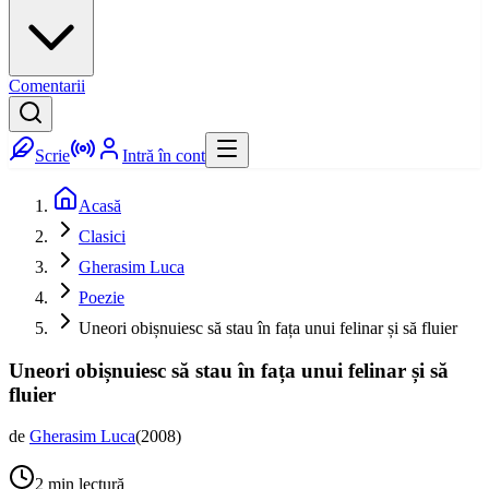
Comentarii
Scrie
Intră în cont
Acasă
Clasici
Gherasim Luca
Poezie
Uneori obișnuiesc să stau în fața unui felinar și să fluier
Uneori obișnuiesc să stau în fața unui felinar și să
fluier
de
Gherasim Luca
(
2008
)
2
min lectură