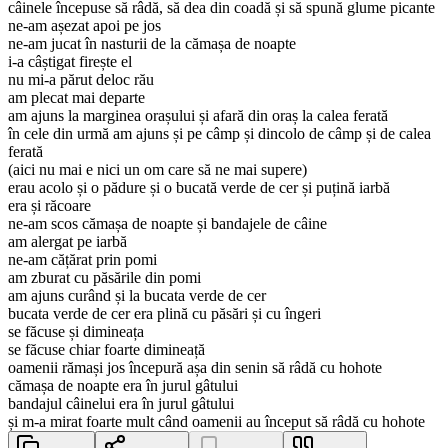
câinele începuse să râdă, să dea din coadă și să spună glume picante
ne-am așezat apoi pe jos
ne-am jucat în nasturii de la cămașa de noapte
i-a câștigat firește el
nu mi-a părut deloc rău
am plecat mai departe
am ajuns la marginea orașului și afară din oraș la calea ferată
în cele din urmă am ajuns și pe câmp și dincolo de câmp și de calea
ferată
(aici nu mai e nici un om care să ne mai supere)
erau acolo și o pădure și o bucată verde de cer și puțină iarbă
era și răcoare
ne-am scos cămașa de noapte și bandajele de câine
am alergat pe iarbă
ne-am cățărat prin pomi
am zburat cu păsările din pomi
am ajuns curând și la bucata verde de cer
bucata verde de cer era plină cu păsări și cu îngeri
se făcuse și dimineața
se făcuse chiar foarte dimineață
oamenii rămași jos începură așa din senin să râdă cu hohote
cămașa de noapte era în jurul gâtului
bandajul câinelui era în jurul gâtului
și m-a mirat foarte mult când oamenii au început să râdă cu hohote