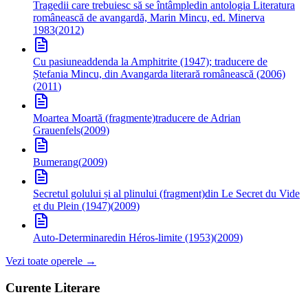
Tragedii care trebuiesc să se întâmple
din antologia Literatura
românească de avangardă, Marin Mincu, ed. Minerva
1983
(
2012
)
Cu pasiune
addenda la Amphitrite (1947); traducere de
Ștefania Mincu, din Avangarda literară românească (2006)
(
2011
)
Moartea Moartă (fragmente)
traducere de Adrian
Grauenfels
(
2009
)
Bumerang
(
2009
)
Secretul golului și al plinului (fragment)
din Le Secret du Vide
et du Plein (1947)
(
2009
)
Auto-Determinare
din Héros-limite (1953)
(
2009
)
Vezi toate operele →
Curente Literare