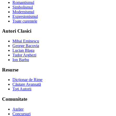
Romantismul
Simbolismul
Modernismul
Expresionismul
Toate curentele
Autori Clasici
Mihai Eminescu
George Bacovia
Lucian Blaga
Tudor Arghezi
Ion Barbu
Resurse
Dicționar de Rime
Căutare Avansată
Toți Autorii
Comunitate
Atelier
Concursuri