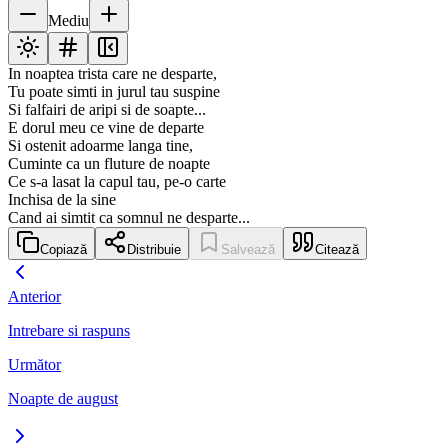
Mediu
In noaptea trista care ne desparte,
Tu poate simti in jurul tau suspine
Si falfairi de aripi si de soapte...
E dorul meu ce vine de departe
Si ostenit adoarme langa tine,
Cuminte ca un fluture de noapte
Ce s-a lasat la capul tau, pe-o carte
Inchisa de la sine
Cand ai simtit ca somnul ne desparte...
Copiază
Distribuie
Salvează
Citează
Anterior
Intrebare si raspuns
Următor
Noapte de august