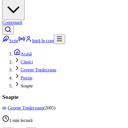
Comentarii
Scrie
Intră în cont
Acasă
Clasici
George Topârceanu
Poezie
Soapte
Soapte
de
George Topârceanu
(
2005
)
1
min lectură