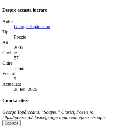
Despre aceasta lucrare
Autor
George Topârceanu
Tip
Poezie
An
2005
Cuvinte
57
Citire
1 min
Versuri
9
Actualizat
28 feb. 2026
Cum sa citezi
George Topârceanu. “Soapte.” Clasici, Poezie.ro,
https://poezie.ro/clasici/george-toparceanu/poezie/soapte
Copiaza