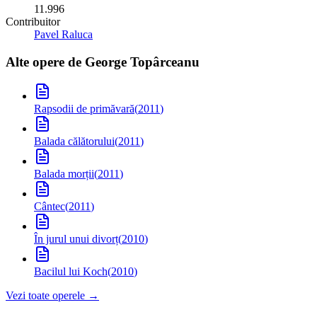
11.996
Contribuitor
Pavel Raluca
Alte opere de
George Topârceanu
Rapsodii de primăvară
(
2011
)
Balada călătorului
(
2011
)
Balada morții
(
2011
)
Cântec
(
2011
)
În jurul unui divorț
(
2010
)
Bacilul lui Koch
(
2010
)
Vezi toate operele →