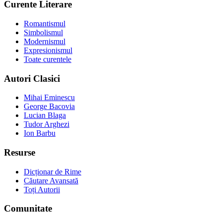
Curente Literare
Romantismul
Simbolismul
Modernismul
Expresionismul
Toate curentele
Autori Clasici
Mihai Eminescu
George Bacovia
Lucian Blaga
Tudor Arghezi
Ion Barbu
Resurse
Dicționar de Rime
Căutare Avansată
Toți Autorii
Comunitate