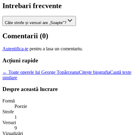
Intrebari frecvente
Câte strofe și versuri are „Soapte"?
Comentarii (
0
)
Autentifica-te
pentru a lasa un comentariu.
Acțiuni rapide
← Toate operele lui George Topârceanu
Citește biografia
Caută texte
similare
Despre această lucrare
Formă
Poezie
Strofe
1
Versuri
9
Vizualizări