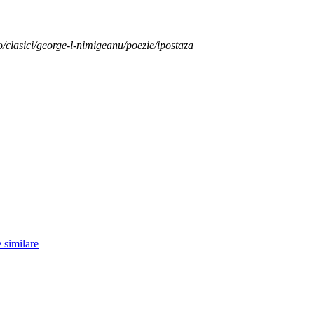
o/clasici/george-l-nimigeanu/poezie/ipostaza
 similare