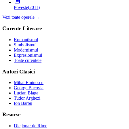
Poveste
(
2011
)
Vezi toate operele →
Curente Literare
Romantismul
Simbolismul
Modernismul
Expresionismul
Toate curentele
Autori Clasici
Mihai Eminescu
George Bacovia
Lucian Blaga
Tudor Arghezi
Ion Barbu
Resurse
Dicționar de Rime