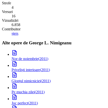
Strofe
4
Versuri
16
Vizualizări
6.858
Contribuitor
șters
Alte opere de
George L. Nimigeanu
Nor de noiembrie
(
2011
)
Priveliști interioare
(
2011
)
Glonțul nimicniciei
(
2011
)
Pe muchia zilei
(
2011
)
Joc perfect
(
2011
)