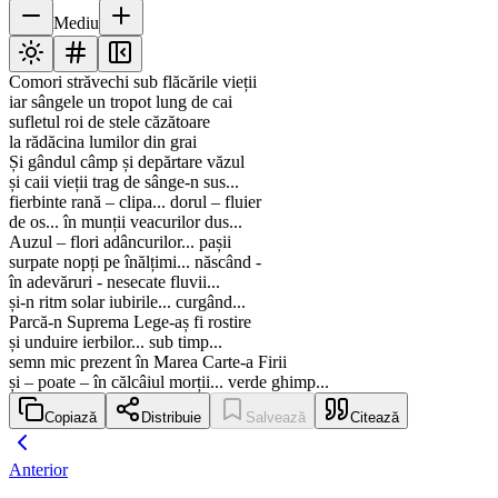
Mediu
Comori străvechi sub flăcările vieții
iar sângele un tropot lung de cai
sufletul roi de stele căzătoare
la rădăcina lumilor din grai
Și gândul câmp și depărtare văzul
și caii vieții trag de sânge-n sus...
fierbinte rană – clipa... dorul – fluier
de os... în munții veacurilor dus...
Auzul – flori adâncurilor... pașii
surpate nopți pe înălțimi... născând -
în adevăruri - nesecate fluvii...
și-n ritm solar iubirile... curgând...
Parcă-n Suprema Lege-aș fi rostire
și unduire ierbilor... sub timp...
semn mic prezent în Marea Carte-a Firii
și – poate – în călcâiul morții... verde ghimp...
Copiază
Distribuie
Salvează
Citează
Anterior