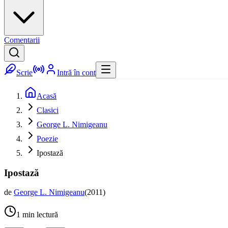
Comentarii
Scrie
Intră în cont
Acasă
Clasici
George L. Nimigeanu
Poezie
Ipostază
Ipostază
de
George L. Nimigeanu
(
2011
)
1
min lectură