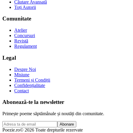
Căutare Avansată
Toți Autorii
Comunitate
Atelier
Concursuri
Revistă
Regulament
Legal
Despre Noi
Misiune
Termeni și Condiții
Confidențialitate
Contact
Abonează-te la newsletter
Primește poeme săptămânale și noutăți din comunitate.
Abonare
Poezie
.ro
© 2026 Toate drepturile rezervate