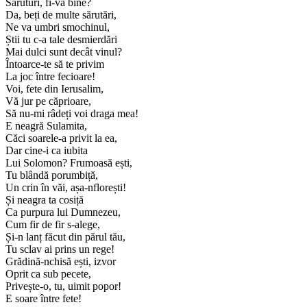
Săruturi, fi-va bine?
Da, beți de multe sărutări,
Ne va umbri smochinul,
Știi tu c-a tale desmierdări
Mai dulci sunt decât vinul?
Întoarce-te să te privim
La joc între fecioare!
Voi, fete din Ierusalim,
Vă jur pe căprioare,
Să nu-mi râdeți voi draga mea!
E neagră Sulamita,
Căci soarele-a privit la ea,
Dar cine-i ca iubita
Lui Solomon? Frumoasă ești,
Tu blândă porumbiță,
Un crin în văi, așa-nflorești!
Și neagra ta cosiță
Ca purpura lui Dumnezeu,
Cum fir de fir s-alege,
Și-n lanț făcut din părul tău,
Tu sclav ai prins un rege!
Grădină-nchisă ești, izvor
Oprit ca sub pecete,
Privește-o, tu, uimit popor!
E soare între fete!