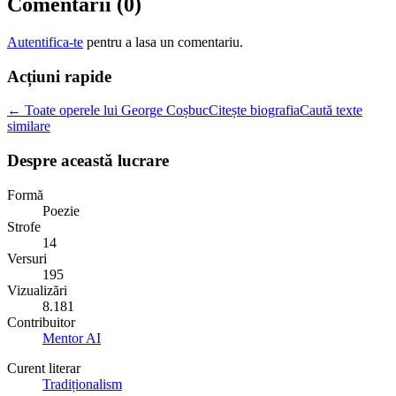
Comentarii (
0
)
Autentifica-te
pentru a lasa un comentariu.
Acțiuni rapide
← Toate operele lui George Coșbuc
Citește biografia
Caută texte
similare
Despre această lucrare
Formă
Poezie
Strofe
14
Versuri
195
Vizualizări
8.181
Contribuitor
Mentor AI
Curent literar
Tradiționalism