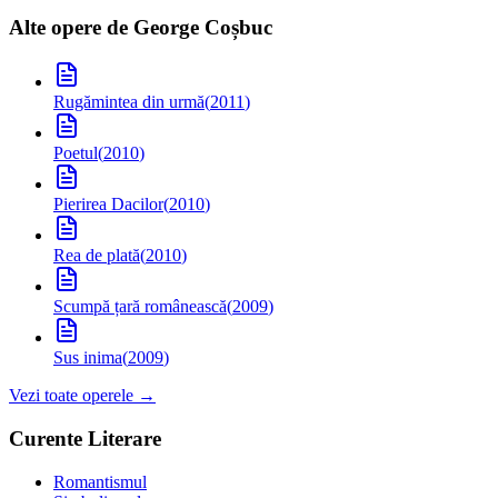
Alte opere de
George Coșbuc
Rugămintea din urmă
(
2011
)
Poetul
(
2010
)
Pierirea Dacilor
(
2010
)
Rea de plată
(
2010
)
Scumpă țară românească
(
2009
)
Sus inima
(
2009
)
Vezi toate operele →
Curente Literare
Romantismul