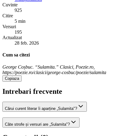
Cuvinte
925
Citire
5 min
Versuri
195
Actualizat
28 feb. 2026
Cum sa citezi
George Coșbuc. “Sulamita.” Clasici, Poezie.ro,
https://poezie.ro/clasici/george-cosbuc/poezie/sulamita
Copiaza
Intrebari frecvente
Cărui curent literar îi aparține „Sulamita"?
Câte strofe și versuri are „Sulamita"?