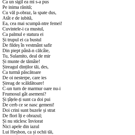
Ca un sigil ea mi s-a pus
Pe inima rănită;
Cu văl p-obraz, la spate dus,
Atât e de iubită,
Ea, cea mai scumpă-ntre femei!
Cuvintele-i ca mustul,
Ca palmul e statura ei
Și trupul ei ca bustul
De fildeș în vestmânt safir
Din piept până-n călcâie,
Tu, Sulamito, deal de mir
Și munte de tămâie!
Șireagul dinților tăi, des,
Ca turmă păscătoare
De oi nesterpe, care ies
Șireag de scăldătoare!
C-un turn de marmur oare nu-i
Frumosul gât asemeni?
Și țâțele-ți sunt ca doi pui
De cerb ce se nasc gemeni!
Doi crini sunt buzele și strat
De flori îți e obrazul;
Și nu sticlesc înviorat
Nici apele din iazul
Lui Heșbon, ca și ochii tăi,