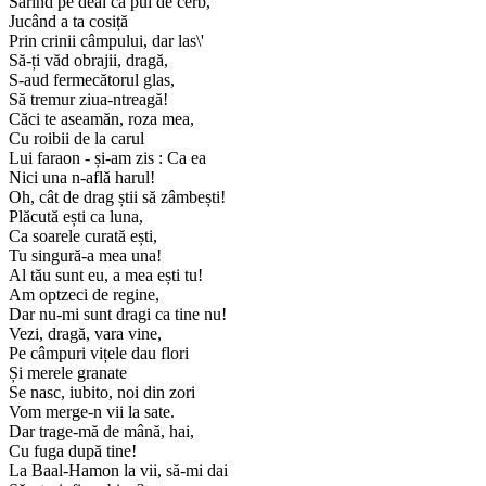
Sărind pe deal ca pui de cerb,
Jucând a ta cosiță
Prin crinii câmpului, dar las\'
Să-ți văd obrajii, dragă,
S-aud fermecătorul glas,
Să tremur ziua-ntreagă!
Căci te aseamăn, roza mea,
Cu roibii de la carul
Lui faraon - și-am zis : Ca ea
Nici una n-află harul!
Oh, cât de drag știi să zâmbești!
Plăcută ești ca luna,
Ca soarele curată ești,
Tu singură-a mea una!
Al tău sunt eu, a mea ești tu!
Am optzeci de regine,
Dar nu-mi sunt dragi ca tine nu!
Vezi, dragă, vara vine,
Pe câmpuri vițele dau flori
Și merele granate
Se nasc, iubito, noi din zori
Vom merge-n vii la sate.
Dar trage-mă de mână, hai,
Cu fuga după tine!
La Baal-Hamon la vii, să-mi dai