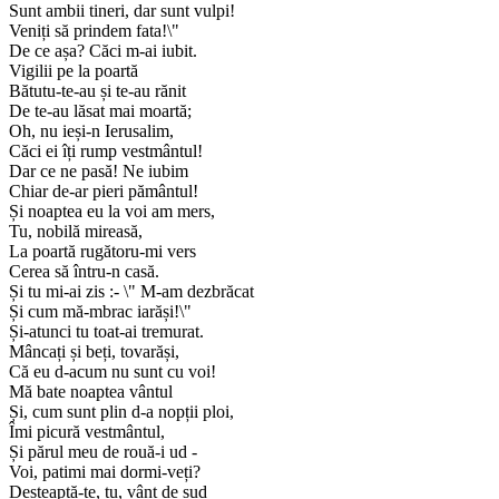
Sunt ambii tineri, dar sunt vulpi!
Veniți să prindem fata!\"
De ce așa? Căci m-ai iubit.
Vigilii pe la poartă
Bătutu-te-au și te-au rănit
De te-au lăsat mai moartă;
Oh, nu ieși-n Ierusalim,
Căci ei îți rump vestmântul!
Dar ce ne pasă! Ne iubim
Chiar de-ar pieri pământul!
Și noaptea eu la voi am mers,
Tu, nobilă mireasă,
La poartă rugătoru-mi vers
Cerea să întru-n casă.
Și tu mi-ai zis :- \" M-am dezbrăcat
Și cum mă-mbrac iarăși!\"
Și-atunci tu toat-ai tremurat.
Mâncați și beți, tovarăși,
Că eu d-acum nu sunt cu voi!
Mă bate noaptea vântul
Și, cum sunt plin d-a nopții ploi,
Îmi picură vestmântul,
Și părul meu de rouă-i ud -
Voi, patimi mai dormi-veți?
Deșteaptă-te, tu, vânt de sud