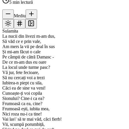
5
min lectură
Mediu
Sulamita
La nucii din livezi m-am dus,
Să văd ce e prin vale,
Am mers la vii pe deal în sus
Și mi-am făcut o cale
Pe câmpii de cătră Damasc -
De ce m-am dus eu oare
La locul unde turme pasc?
Vă jur, fete fecioare,
Să nu cercați voi a trezi
Iubirea-n piept cu sila,
Căci ea de sine va veni!
Cunoaște-ți voi copila
Sionului? Cine-i ca ea?
Frumoasă ca ea, cine?
Frumoasă ești, iubita mea,
Nici roza nu-i ca tine!
Vai las\' să te mai văd, căci fierb!
Vii, scumpă porumbiță,