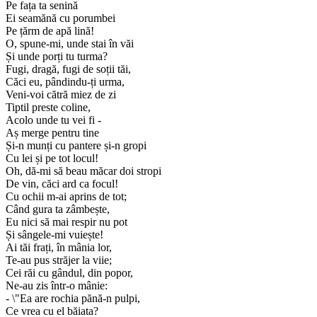
Pe fața ta senină
Ei seamănă cu porumbei
Pe țărm de apă lină!
O, spune-mi, unde stai în văi
Și unde porți tu turma?
Fugi, dragă, fugi de soții tăi,
Căci eu, pândindu-ți urma,
Veni-voi cătră miez de zi
Tiptil preste coline,
Acolo unde tu vei fi -
Aș merge pentru tine
Și-n munți cu pantere și-n gropi
Cu lei și pe tot locul!
Oh, dă-mi să beau măcar doi stropi
De vin, căci ard ca focul!
Cu ochii m-ai aprins de tot;
Când gura ta zâmbește,
Eu nici să mai respir nu pot
Și sângele-mi vuiește!
Ai tăi frați, în mânia lor,
Te-au pus străjer la viie;
Cei răi cu gândul, din popor,
Ne-au zis într-o mânie:
- \"Ea are rochia pănă-n pulpi,
Ce vrea cu el băiata?