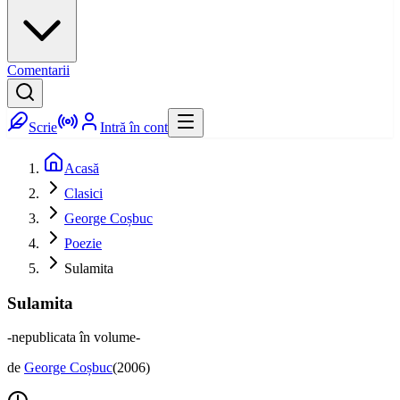
Comentarii
Scrie
Intră în cont
Acasă
Clasici
George Coșbuc
Poezie
Sulamita
Sulamita
-nepublicata în volume-
de
George Coșbuc
(
2006
)