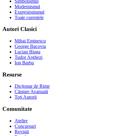
Simbolismul
Modernismul
Expresionismul
Toate curentele
Autori Clasici
Mihai Eminescu
George Bacovia
Lucian Blaga
Tudor Arghezi
Ion Barbu
Resurse
Dicționar de Rime
Căutare Avansată
Toți Autorii
Comunitate
Atelier
Concursuri
Revistă