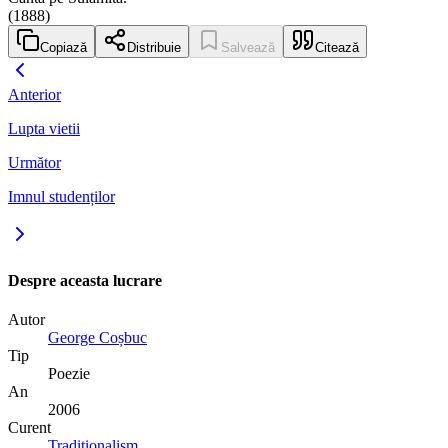
(1888)
Copiază
Distribuie
Salvează
Citează
Anterior
Lupta vietii
Următor
Imnul studenților
Despre aceasta lucrare
Autor
George Coșbuc
Tip
Poezie
An
2006
Curent
Tradiționalism