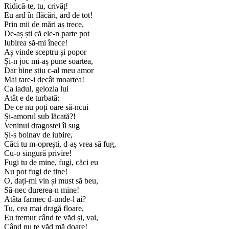
Ridică-te, tu, crivăț!
Eu ard în flăcări, ard de tot!
Prin mii de mări aș trece,
De-aș ști că ele-n parte pot
Iubirea să-mi înece!
Aș vinde sceptru și popor
Și-n joc mi-aș pune soartea,
Dar bine știu c-al meu amor
Mai tare-i decât moartea!
Ca iadul, gelozia lui
Atât e de turbată:
De ce nu poți oare să-ncui
Și-amorul sub lăcată?!
Veninul dragostei îl sug
Și-s bolnav de iubire,
Căci tu m-oprești, d-aș vrea să fug,
Cu-o singură privire!
Fugi tu de mine, fugi, căci eu
Nu pot fugi de tine!
O, dați-mi vin și must să beu,
Să-nec durerea-n mine!
Atâta farmec d-unde-l ai?
Tu, cea mai dragă floare,
Eu tremur când te văd și, vai,
Când nu te văd mă doare!