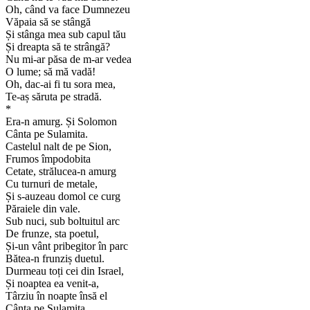
Oh, când va face Dumnezeu
Văpaia să se stângă
Și stânga mea sub capul tău
Și dreapta să te strângă?
Nu mi-ar păsa de m-ar vedea
O lume; să mă vadă!
Oh, dac-ai fi tu sora mea,
Te-aș săruta pe stradă.
*
Era-n amurg. Și Solomon
Cânta pe Sulamita.
Castelul nalt de pe Sion,
Frumos împodobita
Cetate, strălucea-n amurg
Cu turnuri de metale,
Și s-auzeau domol ce curg
Păraiele din vale.
Sub nuci, sub boltuitul arc
De frunze, sta poetul,
Și-un vânt pribegitor în parc
Bătea-n frunziș duetul.
Durmeau toți cei din Israel,
Și noaptea ea venit-a,
Târziu în noapte însă el
Cânta pe Sulamita.