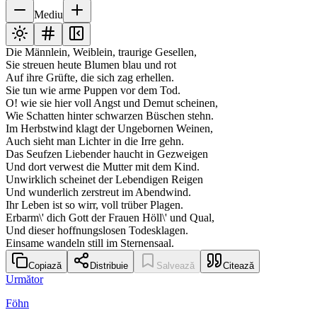
Mediu
Die Männlein, Weiblein, traurige Gesellen,
Sie streuen heute Blumen blau und rot
Auf ihre Grüfte, die sich zag erhellen.
Sie tun wie arme Puppen vor dem Tod.
O! wie sie hier voll Angst und Demut scheinen,
Wie Schatten hinter schwarzen Büschen stehn.
Im Herbstwind klagt der Ungebornen Weinen,
Auch sieht man Lichter in die Irre gehn.
Das Seufzen Liebender haucht in Gezweigen
Und dort verwest die Mutter mit dem Kind.
Unwirklich scheinet der Lebendigen Reigen
Und wunderlich zerstreut im Abendwind.
Ihr Leben ist so wirr, voll trüber Plagen.
Erbarm\' dich Gott der Frauen Höll\' und Qual,
Und dieser hoffnungslosen Todesklagen.
Einsame wandeln still im Sternensaal.
Copiază
Distribuie
Salvează
Citează
Următor
Föhn