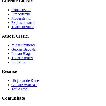
Curente Literare
Romantismul
Simbolismul
Modernismul
Expresionismul
Toate curentele
Autori Clasici
Mihai Eminescu
George Bacovia
Lucian Blaga
Tudor Arghezi
Ion Barbu
Resurse
Dicționar de Rime
Căutare Avansată
Toți Autorii
Comunitate