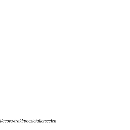
i/georg-trakl/poezie/allerseelen