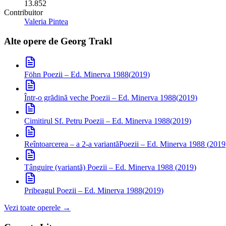
13.852
Contribuitor
Valeria Pintea
Alte opere de
Georg Trakl
Föhn
Poezii – Ed. Minerva 1988
(
2019
)
Într-o grădină veche
Poezii – Ed. Minerva 1988
(
2019
)
Cimitirul Sf. Petru
Poezii – Ed. Minerva 1988
(
2019
)
Reîntoarcerea – a 2-a variantă
Poezii – Ed. Minerva 1988
(
2019
Tânguire (variantă)
Poezii – Ed. Minerva 1988
(
2019
)
Pribeagul
Poezii – Ed. Minerva 1988
(
2019
)
Vezi toate operele →