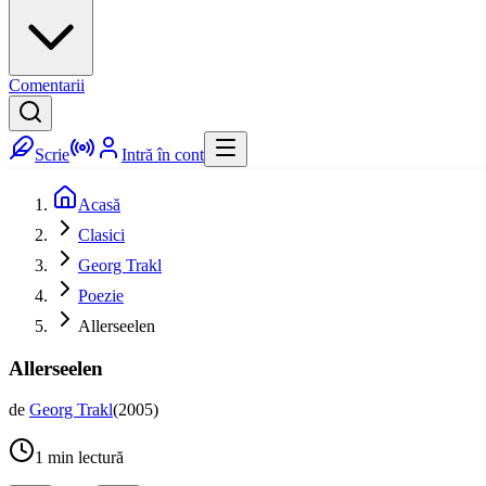
Comentarii
Scrie
Intră în cont
Acasă
Clasici
Georg Trakl
Poezie
Allerseelen
Allerseelen
de
Georg Trakl
(
2005
)
1
min lectură