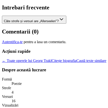
Intrebari frecvente
Câte strofe și versuri are „Allerseelen"?
Comentarii (
0
)
Autentifica-te
pentru a lasa un comentariu.
Acțiuni rapide
← Toate operele lui Georg Trakl
Citește biografia
Caută texte similare
Despre această lucrare
Formă
Poezie
Strofe
4
Versuri
16
Vizualizări