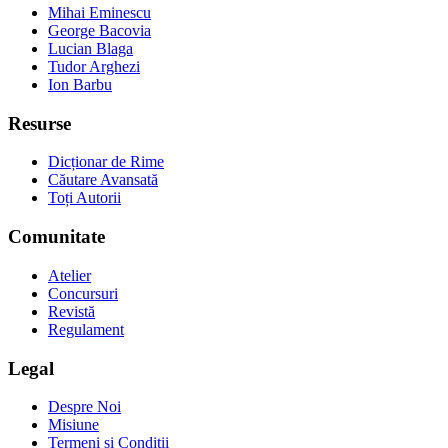
Mihai Eminescu
George Bacovia
Lucian Blaga
Tudor Arghezi
Ion Barbu
Resurse
Dicționar de Rime
Căutare Avansată
Toți Autorii
Comunitate
Atelier
Concursuri
Revistă
Regulament
Legal
Despre Noi
Misiune
Termeni și Condiții