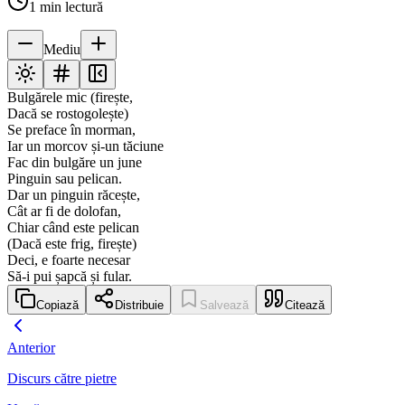
1
min lectură
Mediu
Bulgărele mic (firește,
Dacă se rostogolește)
Se preface în morman,
Iar un morcov și-un tăciune
Fac din bulgăre un june
Pinguin sau pelican.
Dar un pinguin răcește,
Cât ar fi de dolofan,
Chiar când este pelican
(Dacă este frig, firește)
Deci, e foarte necesar
Să-i pui șapcă și fular.
Copiază
Distribuie
Salvează
Citează
Anterior
Discurs către pietre