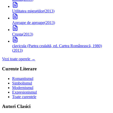
Utilitatea migrațiilor
(
2013
)
Aproape de aproape
(
2013
)
Crusta
(
2013
)
clavicula (Partea cealaltă, ed. Cartea Românească, 1980)
(
2013
)
Vezi toate operele →
Curente Literare
Romantismul
Simbolismul
Modernismul
Expresionismul
Toate curentele
Autori Clasici