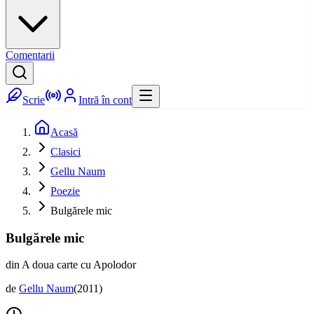
Comentarii
Scrie
Intră în cont
Acasă
Clasici
Gellu Naum
Poezie
Bulgărele mic
Bulgărele mic
din A doua carte cu Apolodor
de
Gellu Naum
(
2011
)