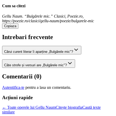
Cum sa citezi
Gellu Naum. “Bulgărele mic.” Clasici, Poezie.ro,
https://poezie.ro/clasici/gellu-naum/poezie/bulgarele-mic
Copiaza
Intrebari frecvente
Cărui curent literar îi aparține „Bulgărele mic"?
Câte strofe și versuri are „Bulgărele mic"?
Comentarii (
0
)
Autentifica-te
pentru a lasa un comentariu.
Acțiuni rapide
← Toate operele lui Gellu Naum
Citește biografia
Caută texte
similare