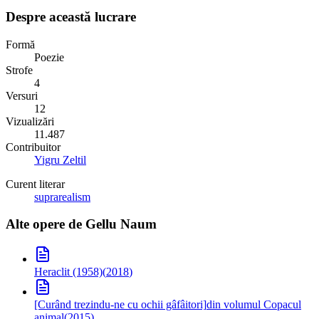
Despre această lucrare
Formă
Poezie
Strofe
4
Versuri
12
Vizualizări
11.487
Contribuitor
Yigru Zeltil
Curent literar
suprarealism
Alte opere de
Gellu Naum
Heraclit (1958)
(
2018
)
[Curând trezindu-ne cu ochii gâfâitori]
din volumul Copacul
animal
(
2015
)