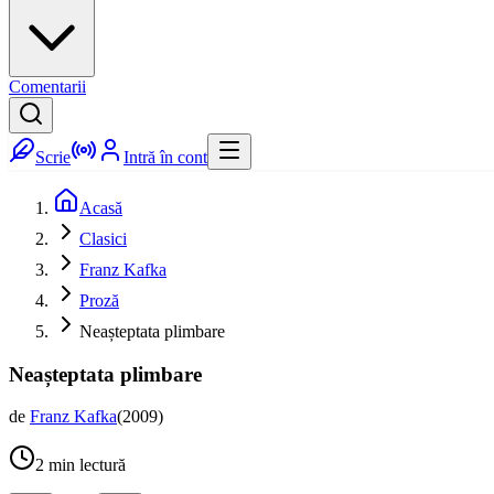
Comentarii
Scrie
Intră în cont
Acasă
Clasici
Franz Kafka
Proză
Neașteptata plimbare
Neașteptata plimbare
de
Franz Kafka
(
2009
)
2
min lectură