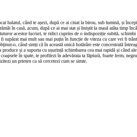
ăcat halatul, când te așezi, după ce ai cinat la birou, sub lumină, și încep
ă rămâi în casă, acum, după ce ai mai stat și liniștit la masă atâta timp 
 tuturor acestor lucruri, te ridici cuprins de o indispoziție subită, schimbi
or fi supărat mai mult sau mai puțin în funcție de viteza cu care vei fi tr
 obținut-o, când simți că în această unică hotărâre este concentrată între
 produce și a suporta cu ușurință schimbarea cea mai rapidă și când alergi 
i coapsele în spate, te profilezi în adevărata ta făptură, foarte ferm, negr
izitezi un prieten ca să cercetezi cum se simte.