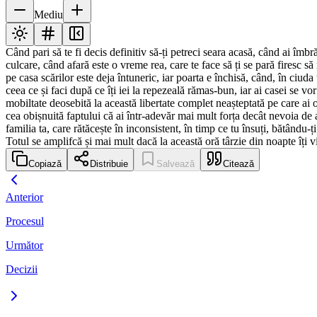
Mediu
Când pari să te fi decis definitiv să-ți petreci seara acasă, când ai îmbr
culcare, când afară este o vreme rea, care te face să ți se pară firesc s
pe casa scărilor este deja întuneric, iar poarta e închisă, când, în ciuda
ceea ce și faci după ce îți iei la repezeală rămas-bun, iar ai casei se v
mobiltate deosebită la această libertate complet neașteptată pe care ai
cea obișnuită faptului că ai într-adevăr mai mult forța decât nevoia de a
familia ta, care rătăcește în inconsistent, în timp ce tu însuți, bătându-ț
Totul se amplifcă și mai mult dacă la această oră târzie din noapte îți v
Copiază
Distribuie
Salvează
Citează
Anterior
Procesul
Următor
Decizii