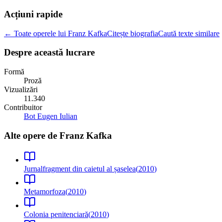
Acțiuni rapide
← Toate operele lui Franz Kafka
Citește biografia
Caută texte similare
Despre această lucrare
Formă
Proză
Vizualizări
11.340
Contribuitor
Bot Eugen Iulian
Alte opere de
Franz Kafka
Jurnal
fragment din caietul al șaselea
(
2010
)
Metamorfoza
(
2010
)
Colonia penitenciară
(
2010
)