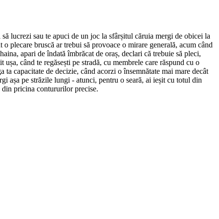
i să lucrezi sau te apuci de un joc la sfârșitul căruia mergi de obicei la
încât o plecare bruscă ar trebui să provoace o mirare generală, acum când
 haina, apari de îndată îmbrăcat de oraș, declari că trebuie să pleci,
ântit ușa, când te regăsești pe stradă, cu membrele care răspund cu o
aga ta capacitate de decizie, când acorzi o însemnătate mai mare decât
așa pe străzile lungi - atunci, pentru o seară, ai ieșit cu totul din
u din pricina contururilor precise.