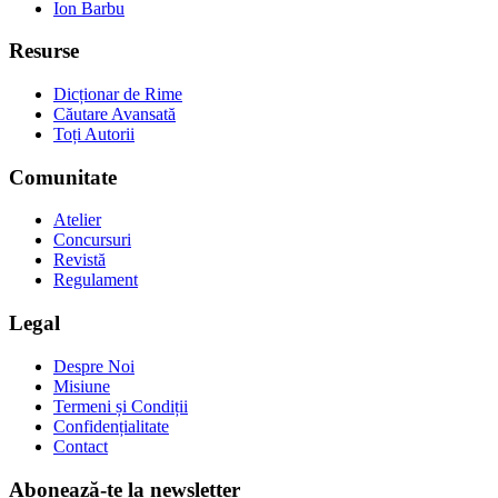
Ion Barbu
Resurse
Dicționar de Rime
Căutare Avansată
Toți Autorii
Comunitate
Atelier
Concursuri
Revistă
Regulament
Legal
Despre Noi
Misiune
Termeni și Condiții
Confidențialitate
Contact
Abonează-te la newsletter