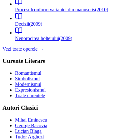
Procesul
conform variantei din manuscris
(
2010
)
Decizii
(
2009
)
Nenorocirea holteiului
(
2009
)
Vezi toate operele →
Curente Literare
Romantismul
Simbolismul
Modernismul
Expresionismul
Toate curentele
Autori Clasici
Mihai Eminescu
George Bacovia
Lucian Blaga
Tudor Arghezi