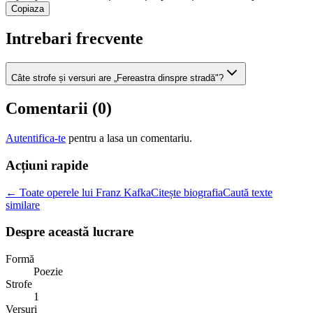
Copiaza
Intrebari frecvente
Câte strofe și versuri are „Fereastra dinspre stradă"?
Comentarii (
0
)
Autentifica-te
pentru a lasa un comentariu.
Acțiuni rapide
← Toate operele lui Franz Kafka
Citește biografia
Caută texte
similare
Despre această lucrare
Formă
Poezie
Strofe
1
Versuri