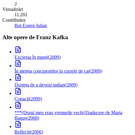
2
Vizualizări
11.201
Contribuitor
Bot Eugen Iulian
Alte opere de
Franz Kafka
Excursia în munți
(
2009
)
În atenția concurenților la cursele de cai
(
2009
)
Dorința de a deveni indian
(
2009
)
Copacii
(
2009
)
***(Dorul meu erau vremurile vechi)
Traducere de Maria
Banuș
(
2008
)
Reflecții
(
2006
)