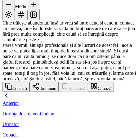
Mediu
Cine trăiește abandonat, însă ar vrea să intre când și când în contact
cu cineva, cine își dorește să vadă un braț oarecare de care să se țină
fără prea multe complicații, cine caută să se întrețină despre
schimbările peste zi,
starea vremii, situația profesională și alte lucruri de acest fel - acela
nu se va putea lipsi mult timp de fereastra dinspre stradă. Și dacă
pare că nu caută nimic și se duce doar ca un om ostenit până la
glaful ferestrei, plimbându-și ochii în sus și-n jos înspre cer și
oameni, dacă pare că nu vrea nimic și și-a dat așa, puțin, capul pe
spate, totuși îl trag în jos, fără voia lui, caii cu trăsurile și larma care-i
urmează, atrăgându-l astfel, până la urmă, spre armonia umană.
Copiază
Distribuie
Salvează
Citează
Anterior
Dorința de a deveni indian
Următor
Copacii