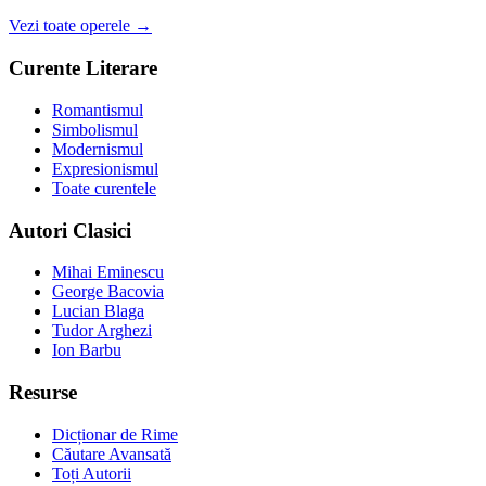
Vezi toate operele →
Curente Literare
Romantismul
Simbolismul
Modernismul
Expresionismul
Toate curentele
Autori Clasici
Mihai Eminescu
George Bacovia
Lucian Blaga
Tudor Arghezi
Ion Barbu
Resurse
Dicționar de Rime
Căutare Avansată
Toți Autorii