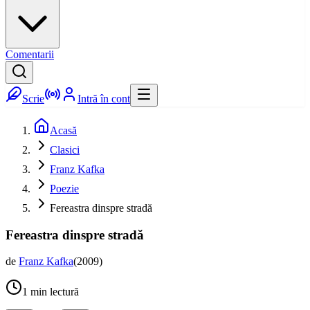
Comentarii
Scrie
Intră în cont
Acasă
Clasici
Franz Kafka
Poezie
Fereastra dinspre stradă
Fereastra dinspre stradă
de
Franz Kafka
(
2009
)
1
min lectură