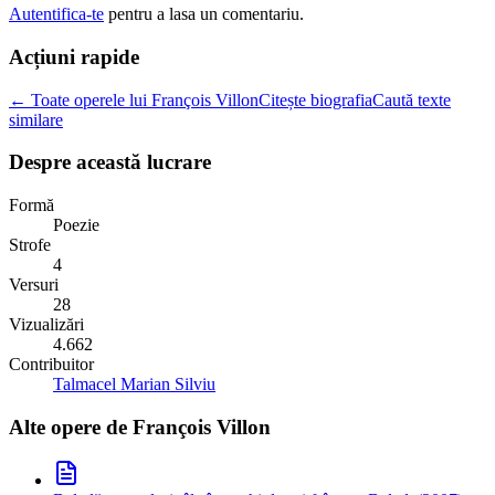
Autentifica-te
pentru a lasa un comentariu.
Acțiuni rapide
← Toate operele lui François Villon
Citește biografia
Caută texte
similare
Despre această lucrare
Formă
Poezie
Strofe
4
Versuri
28
Vizualizări
4.662
Contribuitor
Talmacel Marian Silviu
Alte opere de
François Villon