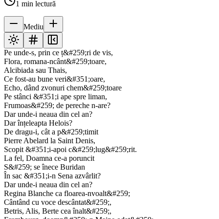
1
min lectură
Mediu
Pe unde-s, prin ce ț&#259;ri de vis,
Flora, romana-ncânt&#259;toare,
Alcibiada sau Thais,
Ce fost-au bune veri&#351;oare,
Echo, dând zvonuri chem&#259;toare
Pe stânci &#351;i ape spre liman,
Frumoas&#259; de pereche n-are?
Dar unde-i neaua din cel an?
Dar înțeleapta Helois?
De dragu-i, cât a p&#259;timit
Pierre Abelard la Saint Denis,
Scopit &#351;i-apoi c&#259;lug&#259;rit.
La fel, Doamna ce-a poruncit
S&#259; se înece Buridan
În sac &#351;i-n Sena azvârlit?
Dar unde-i neaua din cel an?
Regina Blanche ca floarea-nvoalt&#259;
Cântând cu voce descântat&#259;,
Betris, Alis, Berte cea înalt&#259;,