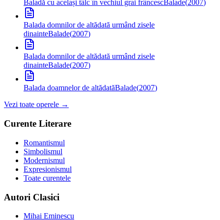
Baladă cu același tâlc în vechiul grai frâncesc
Balade
(
2007
)
Balada domnilor de altădată urmând zisele
dinainte
Balade
(
2007
)
Balada domnilor de altădată urmând zisele
dinainte
Balade
(
2007
)
Balada doamnelor de altădată
Balade
(
2007
)
Vezi toate operele →
Curente Literare
Romantismul
Simbolismul
Modernismul
Expresionismul
Toate curentele
Autori Clasici
Mihai Eminescu