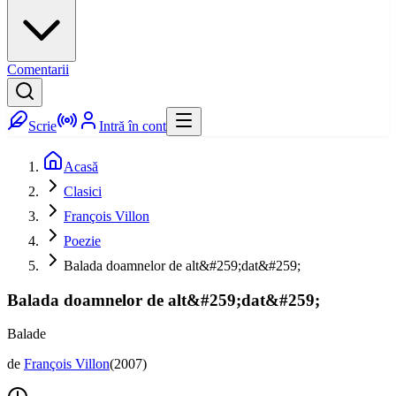
Comentarii
Scrie
Intră în cont
Acasă
Clasici
François Villon
Poezie
Balada doamnelor de alt&#259;dat&#259;
Balada doamnelor de alt&#259;dat&#259;
Balade
de
François Villon
(
2007
)