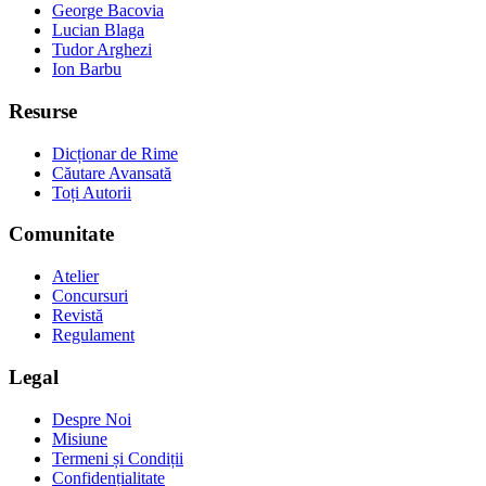
George Bacovia
Lucian Blaga
Tudor Arghezi
Ion Barbu
Resurse
Dicționar de Rime
Căutare Avansată
Toți Autorii
Comunitate
Atelier
Concursuri
Revistă
Regulament
Legal
Despre Noi
Misiune
Termeni și Condiții
Confidențialitate