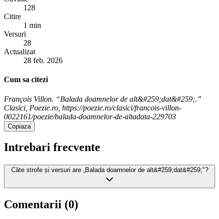
128
Citire
1 min
Versuri
28
Actualizat
28 feb. 2026
Cum sa citezi
François Villon. “Balada doamnelor de alt&#259;dat&#259;.”
Clasici, Poezie.ro, https://poezie.ro/clasici/francois-villon-
0022161/poezie/balada-doamnelor-de-altadata-229703
Copiaza
Intrebari frecvente
Câte strofe și versuri are „Balada doamnelor de alt&#259;dat&#259;"?
Comentarii (
0
)