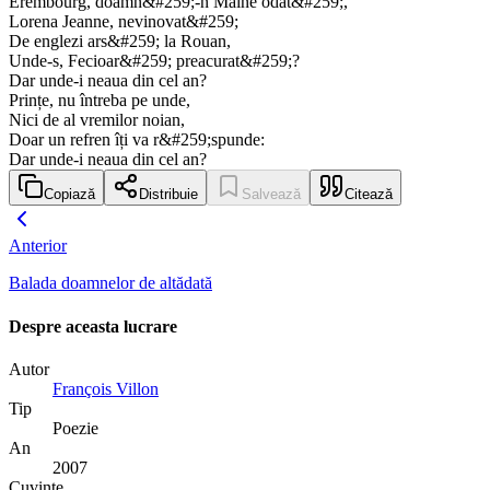
Erembourg, doamn&#259;-n Maine odat&#259;,
Lorena Jeanne, nevinovat&#259;
De englezi ars&#259; la Rouan,
Unde-s, Fecioar&#259; preacurat&#259;?
Dar unde-i neaua din cel an?
Prințe, nu întreba pe unde,
Nici de al vremilor noian,
Doar un refren îți va r&#259;spunde:
Dar unde-i neaua din cel an?
Copiază
Distribuie
Salvează
Citează
Anterior
Balada doamnelor de altădată
Despre aceasta lucrare
Autor
François Villon
Tip
Poezie
An
2007
Cuvinte