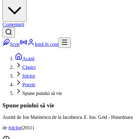
Comentarii
Scrie
Intră în cont
Acasă
Clasici
folclor
Poezie
Spune puiului să vie
Spune puiului să vie
Auzită de Ion Marinescu de la Iacobescu Z. Ion. Grid - Hunedoara
de
folclor
(
2011
)