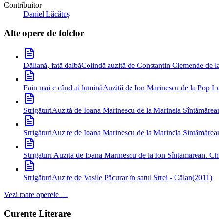
Contribuitor
Daniel Lăcătuș
Alte opere de
folclor
Dăliană, fată dalbă
Colindă auzită de Constantin Clemende de la
Fain mai e când ai lumină
Auzită de Ion Marinescu de la Pop Lu
Strigături
Auzită de Ioana Marinescu de la Marinela Sîntămărean
Strigături
Auzite de Ioana Marinescu de la Marinela Sintămărea
Strigături
Auzită de Ioana Marinescu de la Ion Sîntămărean. Ch
Strigături
Auzite de Vasile Păcurar în satul Strei - Călan
(
2011
)
Vezi toate operele →
Curente Literare