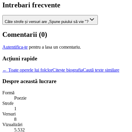
Intrebari frecvente
Câte strofe și versuri are „Spune puiului să vie "?
Comentarii (
0
)
Autentifica-te
pentru a lasa un comentariu.
Acțiuni rapide
← Toate operele lui folclor
Citește biografia
Caută texte similare
Despre această lucrare
Formă
Poezie
Strofe
1
Versuri
8
Vizualizări
5.532