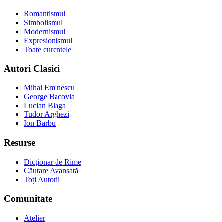
Romantismul
Simbolismul
Modernismul
Expresionismul
Toate curentele
Autori Clasici
Mihai Eminescu
George Bacovia
Lucian Blaga
Tudor Arghezi
Ion Barbu
Resurse
Dicționar de Rime
Căutare Avansată
Toți Autorii
Comunitate
Atelier