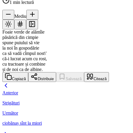
1
min lectură
Mediu
Foaie verde de alămîie
păsărică din cimpie
spune puiului să vie
la noi în gospodărie
ca să vadă cîmpul nost\'
că-i lucrat acum cu rost,
cu tractoare și combine
și de noi ca de albine.
Copiază
Distribuie
Salvează
Citează
Anterior
Strigături
Următor
ciobănaș sînt la miori