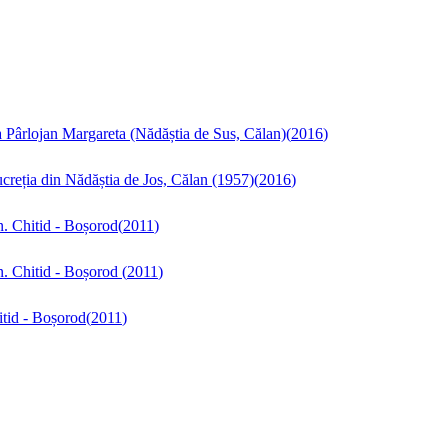
 Pârlojan Margareta (Nădăștia de Sus, Călan)
(
2016
)
creția din Nădăștia de Jos, Călan (1957)
(
2016
)
. Chitid - Boșorod
(
2011
)
n. Chitid - Boșorod
(
2011
)
itid - Boșorod
(
2011
)