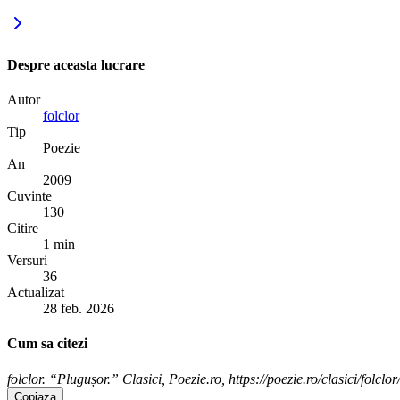
Despre aceasta lucrare
Autor
folclor
Tip
Poezie
An
2009
Cuvinte
130
Citire
1 min
Versuri
36
Actualizat
28 feb. 2026
Cum sa citezi
folclor. “Plugușor.” Clasici, Poezie.ro, https://poezie.ro/clasici/folclo
Copiaza