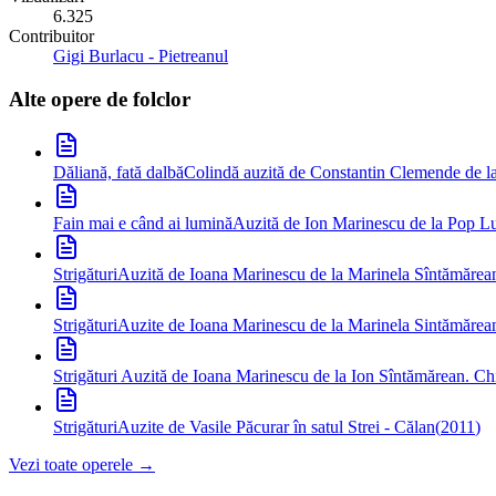
6.325
Contribuitor
Gigi Burlacu - Pietreanul
Alte opere de
folclor
Dăliană, fată dalbă
Colindă auzită de Constantin Clemende de la
Fain mai e când ai lumină
Auzită de Ion Marinescu de la Pop Lu
Strigături
Auzită de Ioana Marinescu de la Marinela Sîntămărean
Strigături
Auzite de Ioana Marinescu de la Marinela Sintămărea
Strigături
Auzită de Ioana Marinescu de la Ion Sîntămărean. Ch
Strigături
Auzite de Vasile Păcurar în satul Strei - Călan
(
2011
)
Vezi toate operele →