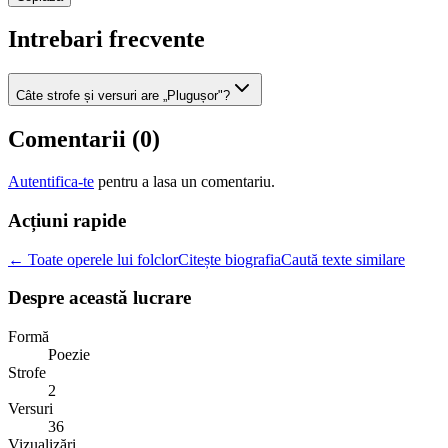
Intrebari frecvente
Câte strofe și versuri are „Plugușor"?
Comentarii (
0
)
Autentifica-te
pentru a lasa un comentariu.
Acțiuni rapide
← Toate operele lui folclor
Citește biografia
Caută texte similare
Despre această lucrare
Formă
Poezie
Strofe
2
Versuri
36
Vizualizări