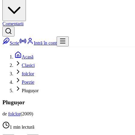
Comentarii
Scrie
Intră în cont
Acasă
Clasici
folclor
Poezie
Plugușor
Plugușor
de
folclor
(
2009
)
1
min lectură