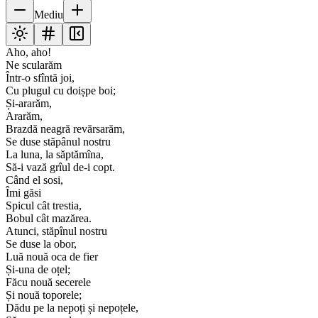
Mediu
Aho, aho!
Ne scularăm
Într-o sfîntă joi,
Cu plugul cu doișpe boi;
Și-ararăm,
Ararăm,
Brazdă neagră revărsarăm,
Se duse stăpânul nostru
La luna, la săptămîna,
Să-i vază grîul de-i copt.
Când el sosi,
Îmi găsi
Spicul cât trestia,
Bobul cât mazărea.
Atunci, stăpînul nostru
Se duse la obor,
Luă nouă oca de fier
Și-una de oțel;
Făcu nouă secerele
Și nouă toporele;
Dădu pe la nepoți și nepoțele,