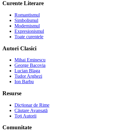
Curente Literare
Romantismul
Simbolismul
Modernismul
Expresionismul
Toate curentele
Autori Clasici
Mihai Eminescu
George Bacovia
Lucian Blaga
Tudor Arghezi
Ion Barbu
Resurse
Dicționar de Rime
Căutare Avansată
Toți Autorii
Comunitate