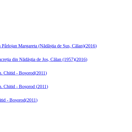
 Pârlojan Margareta (Nădăștia de Sus, Călan)
(
2016
)
creția din Nădăștia de Jos, Călan (1957)
(
2016
)
. Chitid - Boșorod
(
2011
)
n. Chitid - Boșorod
(
2011
)
itid - Boșorod
(
2011
)