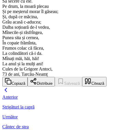
Să secere cu ele.
Pe drum, la moară plecau
Și pe meșterul morar îl găseau;
Și, după ce măcina,
Grâu acasă c-aducea;
Dalba soțioară de-l vedea,
Mînecile-și răsfrîngea,
Punea sita și cernea,
În copaie frămînta,
Frumos colac că făcea,
La colindători că-i da.
Mînați măi, hăi, hăi!
La anul și la mulți ani!
Cules de la Grigore Antoci,
73 de ani, Tarcău-Neamț
Copiază
Distribuie
Salvează
Citează
Anterior
Strigături la capră
Următor
Cântec de stea