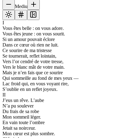
Mediu
I
Vous êtes belle : on vous adore.
Vous êtes jeune : on vous sourit.
Si un amour pouvait éclore
Dans ce cœur où rien ne luit.
Ce sourire de ma tristesse
Se tournerait, reflet lointain,
Vers l’or cendré de votre tresse,
Vers le blanc mât de votre main.
Mais je n’en fais que ce sourire
Qui sommeille au fond de mes yeux —
Lac froid qui, en vous voyant rire,
S’oublie en un reflet joyeux.
II
J’eus un rêve. L’aube
N’a pu soulever
Du frais de sa robe
Mon sommeil léger.
En vain toute l’ombre
Jetait sa noirceur.
Mon cœur est plus sombre.