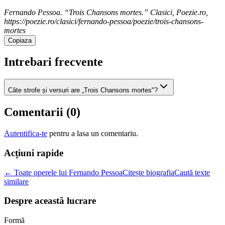
Fernando Pessoa. “Trois Chansons mortes.” Clasici, Poezie.ro,
https://poezie.ro/clasici/fernando-pessoa/poezie/trois-chansons-
mortes
Copiaza
Intrebari frecvente
Câte strofe și versuri are „Trois Chansons mortes"?
Comentarii (
0
)
Autentifica-te
pentru a lasa un comentariu.
Acțiuni rapide
← Toate operele lui Fernando Pessoa
Citește biografia
Caută texte
similare
Despre această lucrare
Formă