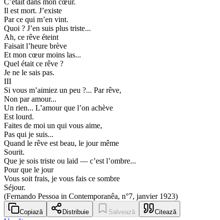
C’était dans mon cœur.
Il est mort. J’existe
Par ce qui m’en vint.
Quoi ? J’en suis plus triste...
Ah, ce rêve éteint
Faisait l’heure brève
Et mon cœur moins las...
Quel était ce rêve ?
Je ne le sais pas.
III
Si vous m’aimiez un peu ?... Par rêve,
Non par amour...
Un rien... L’amour que l’on achève
Est lourd.
Faites de moi un qui vous aime,
Pas qui je suis...
Quand le rêve est beau, le jour même
Sourit.
Que je sois triste ou laid — c’est l’ombre...
Pour que le jour
Vous soit frais, je vous fais ce sombre
Séjour.
(Fernando Pessoa in Contemporanêa, n°7, janvier 1923)
Copiază
Distribuie
Salvează
Citează