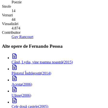
Poezie
Strofe
14
Versuri
44
Vizualizări
4.874
Contribuitor
Guy Rancourt
Alte opere de
Fernando Pessoa
Când, Lydia, vine toamna noastră
(
2015
)
Păstorul Îndrăgostit
(
2014
)
Acesta
(
2006
)
Ulisse
(
2006
)
Cele două castele
(
2005
)