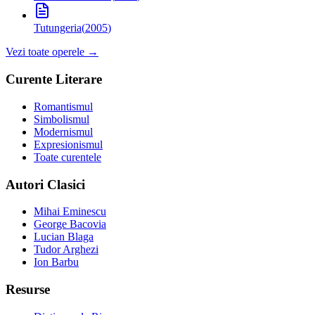
Tutungeria
(
2005
)
Vezi toate operele →
Curente Literare
Romantismul
Simbolismul
Modernismul
Expresionismul
Toate curentele
Autori Clasici
Mihai Eminescu
George Bacovia
Lucian Blaga
Tudor Arghezi
Ion Barbu
Resurse